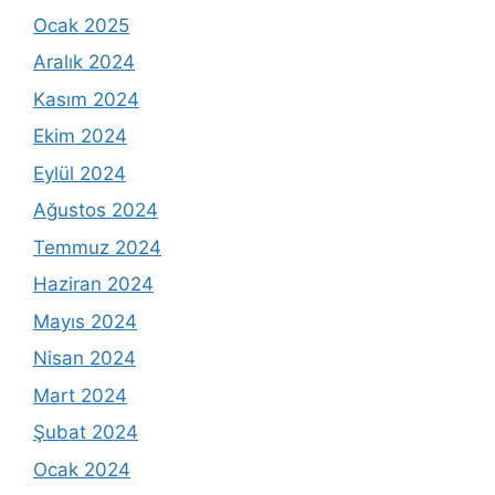
Ocak 2025
Aralık 2024
Kasım 2024
Ekim 2024
Eylül 2024
Ağustos 2024
Temmuz 2024
Haziran 2024
Mayıs 2024
Nisan 2024
Mart 2024
Şubat 2024
Ocak 2024