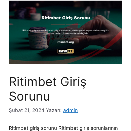
Ritimbet Giriş
Sorunu
Şubat 21, 2024
Yazarı:
admin
Ritimbet giriş sorunu Ritimbet giriş sorunlarının