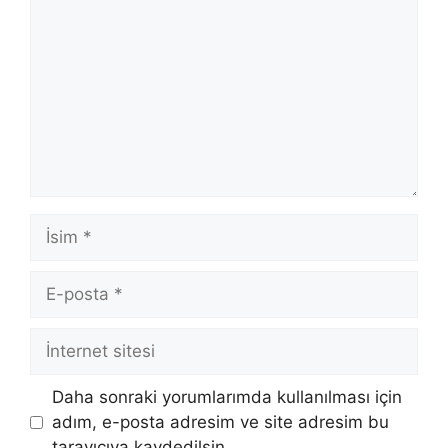
İsim
E-
posta
İnternet
sitesi
Daha sonraki yorumlarımda kullanılması için
adım, e-posta adresim ve site adresim bu
tarayıcıya kaydedilsin.