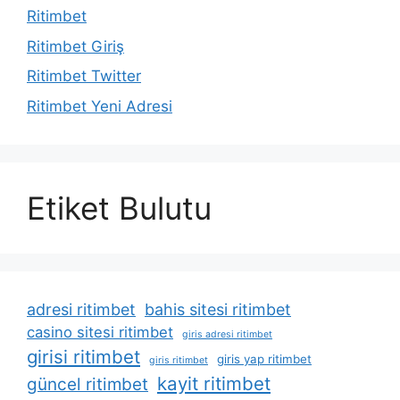
Ritimbet
Ritimbet Giriş
Ritimbet Twitter
Ritimbet Yeni Adresi
Etiket Bulutu
adresi ritimbet
bahis sitesi ritimbet
casino sitesi ritimbet
giris adresi ritimbet
girisi ritimbet
giris yap ritimbet
giris ritimbet
kayit ritimbet
güncel ritimbet