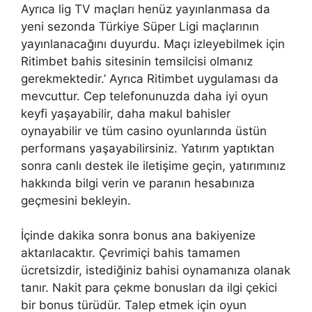
Ayrıca lig TV maçları henüz yayınlanmasa da
yeni sezonda Türkiye Süper Ligi maçlarının
yayınlanacağını duyurdu. Maçı izleyebilmek için
Ritimbet bahis sitesinin temsilcisi olmanız
gerekmektedir.’ Ayrıca Ritimbet uygulaması da
mevcuttur. Cep telefonunuzda daha iyi oyun
keyfi yaşayabilir, daha makul bahisler
oynayabilir ve tüm casino oyunlarında üstün
performans yaşayabilirsiniz. Yatırım yaptıktan
sonra canlı destek ile iletişime geçin, yatırımınız
hakkında bilgi verin ve paranın hesabınıza
geçmesini bekleyin.
İçinde dakika sonra bonus ana bakiyenize
aktarılacaktır. Çevrimiçi bahis tamamen
ücretsizdir, istediğiniz bahisi oynamanıza olanak
tanır. Nakit para çekme bonusları da ilgi çekici
bir bonus türüdür. Talep etmek için oyun