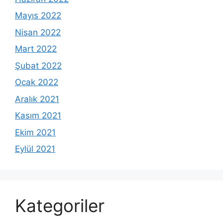
Mayıs 2022
Nisan 2022
Mart 2022
Şubat 2022
Ocak 2022
Aralık 2021
Kasım 2021
Ekim 2021
Eylül 2021
Kategoriler