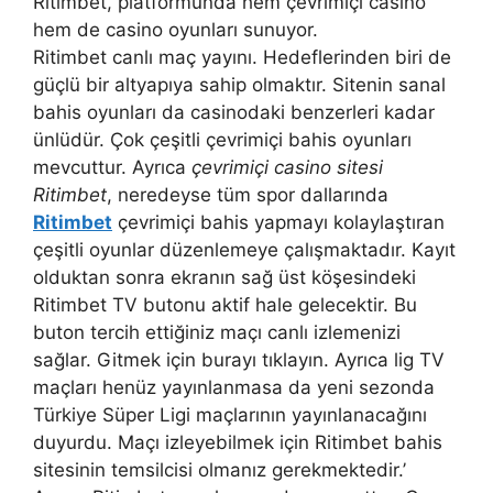
Ritimbet, platformunda hem çevrimiçi casino
hem de casino oyunları sunuyor.
Ritimbet canlı maç yayını. Hedeflerinden biri de
güçlü bir altyapıya sahip olmaktır. Sitenin sanal
bahis oyunları da casinodaki benzerleri kadar
ünlüdür. Çok çeşitli çevrimiçi bahis oyunları
mevcuttur. Ayrıca
çevrimiçi casino sitesi
Ritimbet
, neredeyse tüm spor dallarında
Ritimbet
çevrimiçi bahis yapmayı kolaylaştıran
çeşitli oyunlar düzenlemeye çalışmaktadır. Kayıt
olduktan sonra ekranın sağ üst köşesindeki
Ritimbet TV butonu aktif hale gelecektir. Bu
buton tercih ettiğiniz maçı canlı izlemenizi
sağlar. Gitmek için burayı tıklayın. Ayrıca lig TV
maçları henüz yayınlanmasa da yeni sezonda
Türkiye Süper Ligi maçlarının yayınlanacağını
duyurdu. Maçı izleyebilmek için Ritimbet bahis
sitesinin temsilcisi olmanız gerekmektedir.’