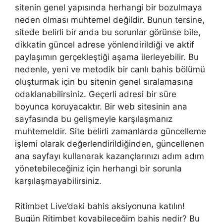
sitenin genel yapısında herhangi bir bozulmaya
neden olması muhtemel değildir. Bunun tersine,
sitede belirli bir anda bu sorunlar görünse bile,
dikkatin güncel adrese yönlendirildiği ve aktif
paylaşımın gerçekleştiği aşama ilerleyebilir. Bu
nedenle, yeni ve metodik bir canlı bahis bölümü
oluşturmak için bu sitenin genel sıralamasına
odaklanabilirsiniz. Geçerli adresi bir süre
boyunca koruyacaktır. Bir web sitesinin ana
sayfasında bu gelişmeyle karşılaşmanız
muhtemeldir. Site belirli zamanlarda güncelleme
işlemi olarak değerlendirildiğinden, güncellenen
ana sayfayı kullanarak kazançlarınızı adım adım
yönetebileceğiniz için herhangi bir sorunla
karşılaşmayabilirsiniz.
Ritimbet Live’daki bahis aksiyonuna katılın!
Bugün Ritimbet koyabileceğim bahis nedir? Bu