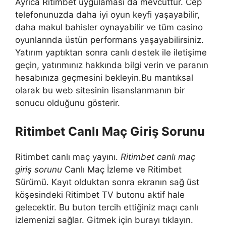
Ayrıca Ritimbet uygulaması da mevcuttur. Cep
telefonunuzda daha iyi oyun keyfi yaşayabilir,
daha makul bahisler oynayabilir ve tüm casino
oyunlarında üstün performans yaşayabilirsiniz.
Yatırım yaptıktan sonra canlı destek ile iletişime
geçin, yatırımınız hakkında bilgi verin ve paranın
hesabınıza geçmesini bekleyin.Bu mantıksal
olarak bu web sitesinin lisanslanmanın bir
sonucu olduğunu gösterir.
Ritimbet Canlı Maç Giriş Sorunu
Ritimbet canlı maç yayını.
Ritimbet canlı maç
giriş sorunu
Canlı Maç İzleme ve Ritimbet
Sürümü. Kayıt olduktan sonra ekranın sağ üst
köşesindeki Ritimbet TV butonu aktif hale
gelecektir. Bu buton tercih ettiğiniz maçı canlı
izlemenizi sağlar. Gitmek için burayı tıklayın.