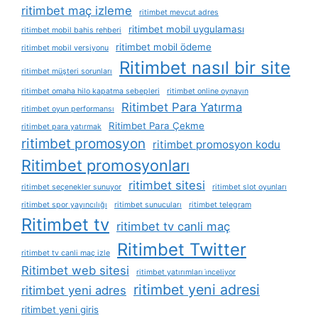
ritimbet maç izleme
ritimbet mevcut adres
ritimbet mobil uygulaması
ritimbet mobil bahis rehberi
ritimbet mobil ödeme
ritimbet mobil versiyonu
Ritimbet nasıl bir site
ritimbet müşteri sorunları
ritimbet omaha hilo kapatma sebepleri
ritimbet online oynayın
Ritimbet Para Yatırma
ritimbet oyun performansı
Ritimbet Para Çekme
ritimbet para yatırmak
ritimbet promosyon
ritimbet promosyon kodu
Ritimbet promosyonları
ritimbet sitesi
ritimbet seçenekler sunuyor
ritimbet slot oyunları
ritimbet spor yayıncılığı
ritimbet sunucuları
ritimbet telegram
Ritimbet tv
ritimbet tv canli maç
Ritimbet Twitter
ritimbet tv canli maç izle
Ritimbet web sitesi
ritimbet yatırımları i̇nceliyor
ritimbet yeni adresi
ritimbet yeni adres
ritimbet yeni giris