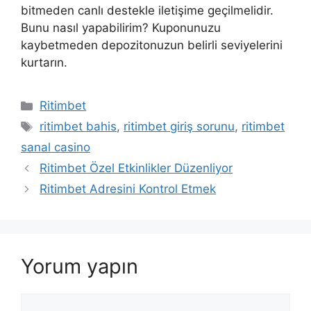
bitmeden canlı destekle iletişime geçilmelidir.
Bunu nasıl yapabilirim? Kuponunuzu
kaybetmeden depozitonuzun belirli seviyelerini
kurtarın.
Kategoriler
Ritimbet
Etiketler
ritimbet bahis
,
ritimbet giriş sorunu
,
ritimbet
sanal casino
Yazı
Ritimbet Özel Etkinlikler Düzenliyor
dolaşımı
Ritimbet Adresini Kontrol Etmek
Yorum yapın
Yorum