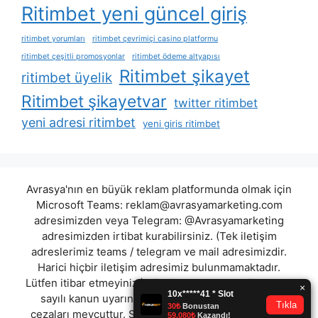
Ritimbet yeni güncel giriş
ritimbet yorumları
ritimbet çevrimiçi casino platformu
ritimbet çeşitli promosyonlar
ritimbet ödeme altyapısı
Ritimbet şikayet
ritimbet üyelik
Ritimbet şikayetvar
twitter ritimbet
yeni adresi ritimbet
yeni giris ritimbet
Avrasya'nın en büyük reklam platformunda olmak için
Microsoft Teams:
reklam@avrasyamarketing.com
adresimizden veya Telegram: @Avrasyamarketing
adresimizden irtibat kurabilirsiniz. (Tek iletişim
adreslerimiz teams / telegram ve mail adresimizdir.
Harici hiçbir iletişim adresimiz bulunmamaktadır.
Lütfen itibar etmeyiniz.) Türkiye yasalarına göre 7258
sayılı kanun uyarınca yasa dışı bahis oynamanın
cezaları mevcuttur. Şu an bulunduğunuz site hiç bir