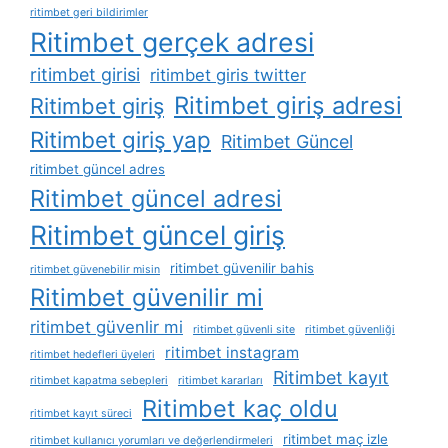
ritimbet geri bildirimler
Ritimbet gerçek adresi
ritimbet girisi
ritimbet giris twitter
Ritimbet giriş adresi
Ritimbet giriş
Ritimbet giriş yap
Ritimbet Güncel
ritimbet güncel adres
Ritimbet güncel adresi
Ritimbet güncel giriş
ritimbet güvenilir bahis
ritimbet güvenebilir misin
Ritimbet güvenilir mi
ritimbet güvenlir mi
ritimbet güvenli site
ritimbet güvenliği
ritimbet instagram
ritimbet hedefleri üyeleri
Ritimbet kayıt
ritimbet kapatma sebepleri
ritimbet kararları
Ritimbet kaç oldu
ritimbet kayıt süreci
ritimbet maç izle
ritimbet kullanıcı yorumları ve değerlendirmeleri