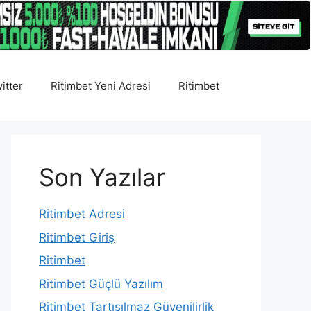
itter
Ritimbet Yeni Adresi
Ritimbet
Son Yazılar
Ritimbet Adresi
Ritimbet Giriş
Ritimbet
Ritimbet Güçlü Yazılım
Ritimbet Tartışılmaz Güvenilirlik