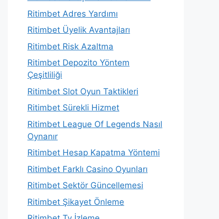
Ritimbet Adres Yardımı
Ritimbet Üyelik Avantajları
Ritimbet Risk Azaltma
Ritimbet Depozito Yöntem
Çeşitliliği
Ritimbet Slot Oyun Taktikleri
Ritimbet Sürekli Hizmet
Ritimbet League Of Legends Nasıl
Oynanır
Ritimbet Hesap Kapatma Yöntemi
Ritimbet Farklı Casino Oyunları
Ritimbet Sektör Güncellemesi
Ritimbet Şikayet Önleme
Ritimbet Tv İzleme