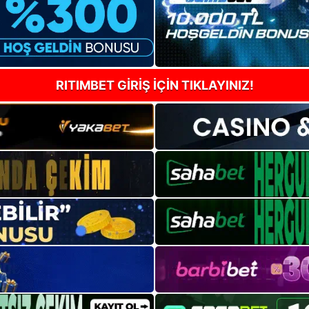
RITIMBET GİRİŞ İÇİN TIKLAYINIZ!