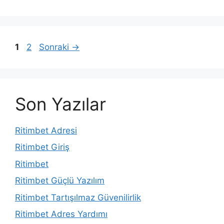
Yazı
Sayfa
Sayfa
1
2
Sonraki
→
dolaşımı
Son Yazılar
Ritimbet Adresi
Ritimbet Giriş
Ritimbet
Ritimbet Güçlü Yazılım
Ritimbet Tartışılmaz Güvenilirlik
Ritimbet Adres Yardımı