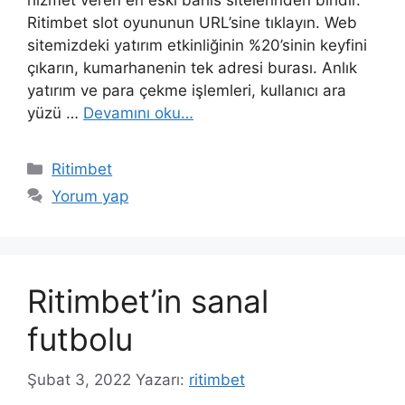
hizmet veren en eski bahis sitelerinden biridir.
Ritimbet slot oyununun URL’sine tıklayın. Web
sitemizdeki yatırım etkinliğinin %20’sinin keyfini
çıkarın, kumarhanenin tek adresi burası. Anlık
yatırım ve para çekme işlemleri, kullanıcı ara
yüzü …
Devamını oku…
Kategoriler
Ritimbet
Yorum yap
Ritimbet’in sanal
futbolu
Şubat 3, 2022
Yazarı:
ritimbet