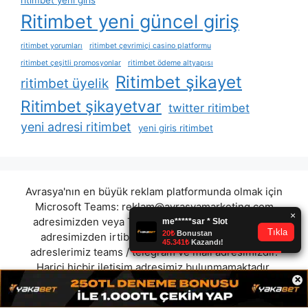
Ritimbet yeni güncel giriş
ritimbet yorumları
ritimbet çevrimiçi casino platformu
ritimbet çeşitli promosyonlar
ritimbet ödeme altyapısı
Ritimbet şikayet
ritimbet üyelik
Ritimbet şikayetvar
twitter ritimbet
yeni adresi ritimbet
yeni giris ritimbet
Avrasya'nın en büyük reklam platformunda olmak için
Microsoft Teams:
reklam@avrasyamarketing.com
adresimizden veya Telegram: @Avrasyamarketing
adresimizden irtibat kurabilirsiniz. (Tek iletişim
adreslerimiz teams / telegram ve mail adresimizdir.
Harici hiçbir iletişim adresimiz bulunmamaktadır.
×
Lütfen itibar etmeyiniz.) Türkiye yasalarına göre 7258
sayılı kanun uyarınca yasa dışı bahis oynamanın