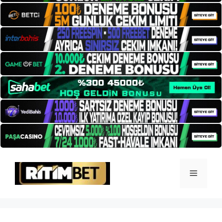
İçeriğe
atla
Menü