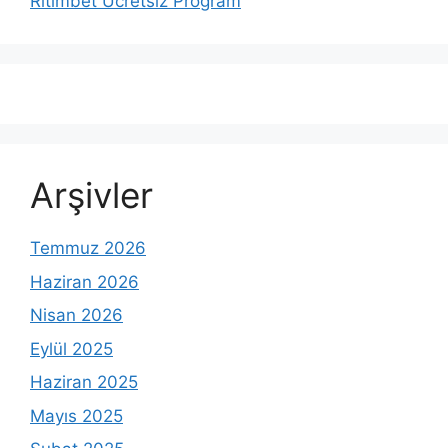
Ritimbet Ücretsiz Program
Arşivler
Temmuz 2026
Haziran 2026
Nisan 2026
Eylül 2025
Haziran 2025
Mayıs 2025