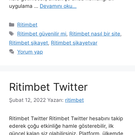
uygulama …
Devamını oku…
Kategoriler
Ritimbet
Etiketler
Ritimbet güvenilir mi
,
Ritimbet nasıl bir site
,
Ritimbet şikayet
,
Ritimbet şikayetvar
Yorum yap
Ritimbet Twitter
Şubat 12, 2022
Yazarı:
ritimbet
Ritimbet Twitter Ritimbet Twitter hesabını takip
ederek çoğu etkinliğe hamle gösterebilir, ilk
güncel kalan siz olabilirsiniz. Platform, ülkemde