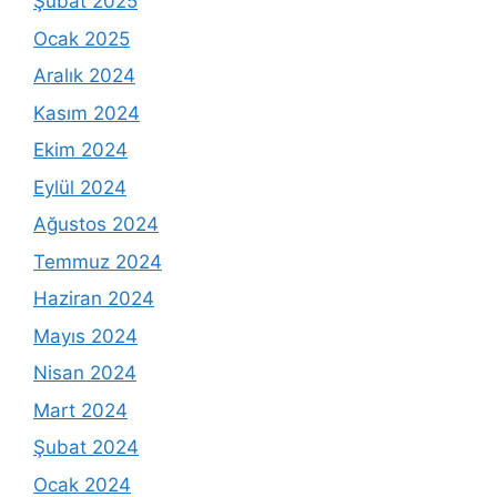
Şubat 2025
Ocak 2025
Aralık 2024
Kasım 2024
Ekim 2024
Eylül 2024
Ağustos 2024
Temmuz 2024
Haziran 2024
Mayıs 2024
Nisan 2024
Mart 2024
Şubat 2024
Ocak 2024