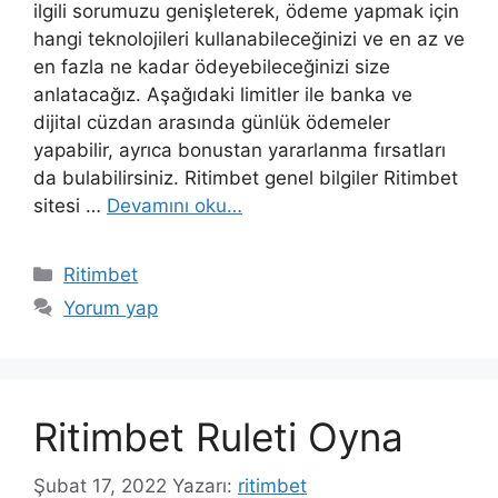
ilgili sorumuzu genişleterek, ödeme yapmak için
hangi teknolojileri kullanabileceğinizi ve en az ve
en fazla ne kadar ödeyebileceğinizi size
anlatacağız. Aşağıdaki limitler ile banka ve
dijital cüzdan arasında günlük ödemeler
yapabilir, ayrıca bonustan yararlanma fırsatları
da bulabilirsiniz. Ritimbet genel bilgiler Ritimbet
sitesi …
Devamını oku…
Kategoriler
Ritimbet
Yorum yap
Ritimbet Ruleti Oyna
Şubat 17, 2022
Yazarı:
ritimbet