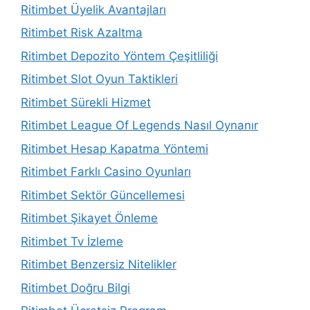
Ritimbet Üyelik Avantajları
Ritimbet Risk Azaltma
Ritimbet Depozito Yöntem Çeşitliliği
Ritimbet Slot Oyun Taktikleri
Ritimbet Sürekli Hizmet
Ritimbet League Of Legends Nasıl Oynanır
Ritimbet Hesap Kapatma Yöntemi
Ritimbet Farklı Casino Oyunları
Ritimbet Sektör Güncellemesi
Ritimbet Şikayet Önleme
Ritimbet Tv İzleme
Ritimbet Benzersiz Nitelikler
Ritimbet Doğru Bilgi