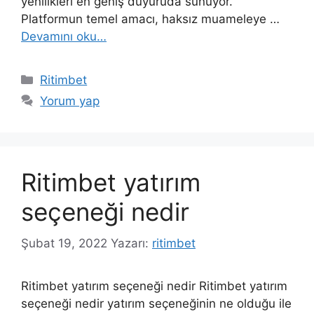
yenilikleri en geniş duyuruda sunuyor.
Platformun temel amacı, haksız muameleye …
Devamını oku…
Kategoriler
Ritimbet
Yorum yap
Ritimbet yatırım
seçeneği nedir
Şubat 19, 2022
Yazarı:
ritimbet
Ritimbet yatırım seçeneği nedir Ritimbet yatırım
seçeneği nedir yatırım seçeneğinin ne olduğu ile