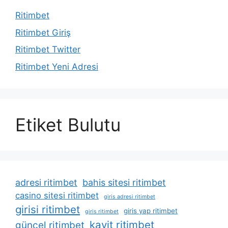
Ritimbet
Ritimbet Giriş
Ritimbet Twitter
Ritimbet Yeni Adresi
Etiket Bulutu
adresi ritimbet
bahis sitesi ritimbet
casino sitesi ritimbet
giris adresi ritimbet
girisi ritimbet
giris yap ritimbet
giris ritimbet
kayit ritimbet
güncel ritimbet