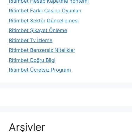
Ritimbet Hesap Kapatma Yöntemi
Ritimbet Farklı Casino Oyunları
Ritimbet Sektör Güncellemesi
Ritimbet Şikayet Önleme
Ritimbet Tv İzleme
Ritimbet Benzersiz Nitelikler
Ritimbet Doğru Bilgi
Ritimbet Ücretsiz Program
Arşivler