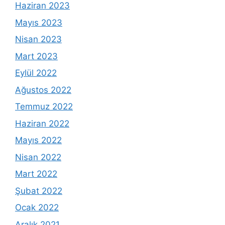
Haziran 2023
Mayıs 2023
Nisan 2023
Mart 2023
Eylül 2022
Ağustos 2022
Temmuz 2022
Haziran 2022
Mayıs 2022
Nisan 2022
Mart 2022
Şubat 2022
Ocak 2022
Aralık 2021