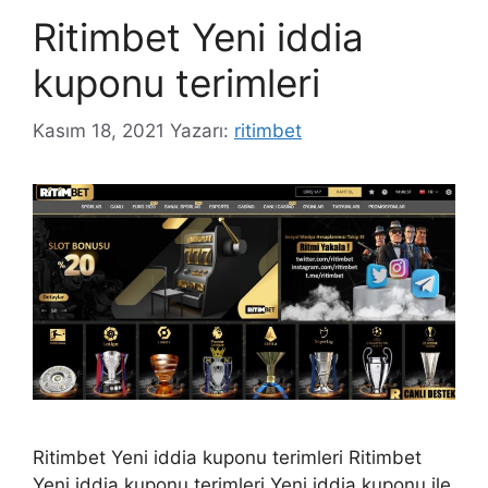
Ritimbet Yeni iddia
kuponu terimleri
Kasım 18, 2021
Yazarı:
ritimbet
Ritimbet Yeni iddia kuponu terimleri Ritimbet
Yeni iddia kuponu terimleri Yeni iddia kuponu ile