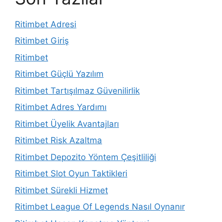
Ritimbet Adresi
Ritimbet Giriş
Ritimbet
Ritimbet Güçlü Yazılım
Ritimbet Tartışılmaz Güvenilirlik
Ritimbet Adres Yardımı
Ritimbet Üyelik Avantajları
Ritimbet Risk Azaltma
Ritimbet Depozito Yöntem Çeşitliliği
Ritimbet Slot Oyun Taktikleri
Ritimbet Sürekli Hizmet
Ritimbet League Of Legends Nasıl Oynanır