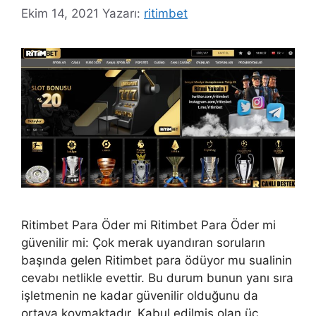
Ekim 14, 2021
Yazarı:
ritimbet
Ritimbet Para Öder mi Ritimbet Para Öder mi
güvenilir mi: Çok merak uyandıran soruların
başında gelen Ritimbet para ödüyor mu sualinin
cevabı netlikle evettir. Bu durum bunun yanı sıra
işletmenin ne kadar güvenilir olduğunu da
ortaya koymaktadır. Kabul edilmiş olan üç