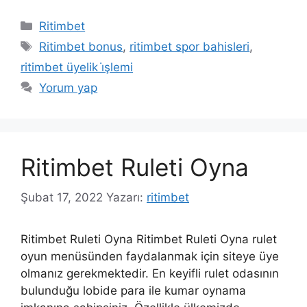
Kategoriler
Ritimbet
Etiketler
Ritimbet bonus
,
ritimbet spor bahisleri
,
ritimbet üyelik i̇şlemi
Yorum yap
Ritimbet Ruleti Oyna
Şubat 17, 2022
Yazarı:
ritimbet
Ritimbet Ruleti Oyna Ritimbet Ruleti Oyna rulet
oyun menüsünden faydalanmak için siteye üye
olmanız gerekmektedir. En keyifli rulet odasının
bulunduğu lobide para ile kumar oynama