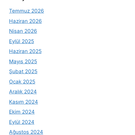
Temmuz 2026
Haziran 2026
Nisan 2026
Eylül 2025
Haziran 2025
Mayıs 2025
Şubat 2025
Ocak 2025
Aralık 2024
Kasım 2024
Ekim 2024
Eylül 2024
Ağustos 2024