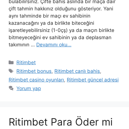
bulabilirsiniz. Çifte bahis aslında bir maça dair
çift tahmin hakkınız olduğunu gösteriyor. Yani
aynı tahminde bir maçı ev sahibinin
kazanacağını ya da birlikte biteceğini
işaretleyebilirsiniz (1-0çş) ya da maçın birlikte
bitmeyeceğini ev sahibinin ya da deplasman
takımının …
Devamını oku…
Kategoriler
Ritimbet
Etiketler
Ritimbet bonus
,
Ritimbet canlı bahis
,
Ritimbet casino oyunları
,
Ritimbet güncel adresi
Yorum yap
Ritimbet Para Öder mi