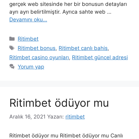
gerçek web sitesinde her bir bonusun detayları
ayrı ayrı belirtilmiştir. Ayrıca sahte web …
Devamını oku…
Kategoriler
Ritimbet
Etiketler
Ritimbet bonus
,
Ritimbet canlı bahis
,
Ritimbet casino oyunları
,
Ritimbet güncel adresi
Yorum yap
Ritimbet ödüyor mu
Aralık 16, 2021
Yazarı:
ritimbet
Ritimbet ödüyor mu Ritimbet ödüyor mu Canlı