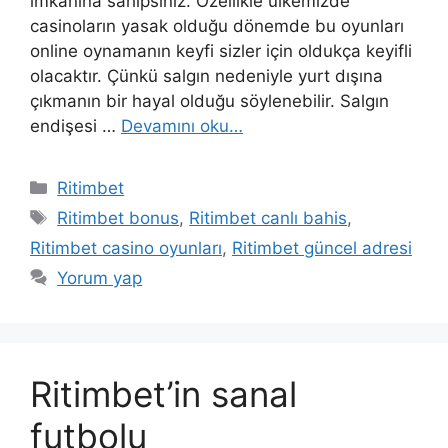
imkanına sahipsiniz. Özellikle ülkemizde
casinoların yasak olduğu dönemde bu oyunları
online oynamanın keyfi sizler için oldukça keyifli
olacaktır. Çünkü salgın nedeniyle yurt dışına
çıkmanın bir hayal olduğu söylenebilir. Salgın
endişesi …
Devamını oku…
Kategoriler
Ritimbet
Etiketler
Ritimbet bonus
,
Ritimbet canlı bahis
,
Ritimbet casino oyunları
,
Ritimbet güncel adresi
Yorum yap
Ritimbet’in sanal
futbolu