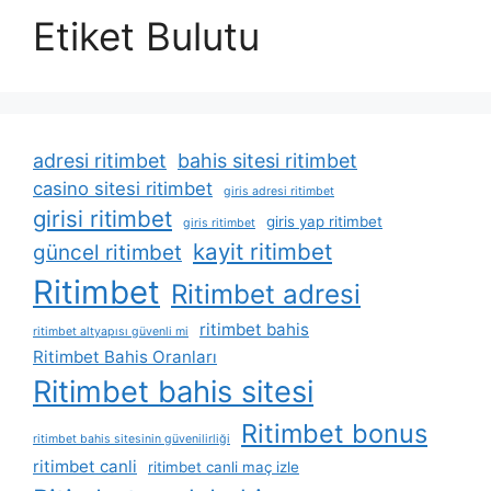
Etiket Bulutu
adresi ritimbet
bahis sitesi ritimbet
casino sitesi ritimbet
giris adresi ritimbet
girisi ritimbet
giris yap ritimbet
giris ritimbet
kayit ritimbet
güncel ritimbet
Ritimbet
Ritimbet adresi
ritimbet bahis
ritimbet altyapısı güvenli mi
Ritimbet Bahis Oranları
Ritimbet bahis sitesi
Ritimbet bonus
ritimbet bahis sitesinin güvenilirliği
ritimbet canli
ritimbet canli maç izle