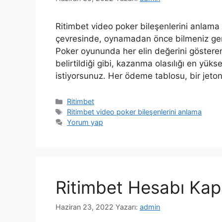
Ritimbet video poker bileşenlerini anlama
çevresinde, oynamadan önce bilmeniz gere
Poker oyununda her elin değerini göstere
belirtildiği gibi, kazanma olasılığı en yü
istiyorsunuz. Her ödeme tablosu, bir jet
Kategoriler
Ritimbet
Etiketler
Ritimbet video poker bileşenlerini anlama
Yorum yap
Ritimbet Hesabı Kapa
Haziran 23, 2022
Yazarı:
admin