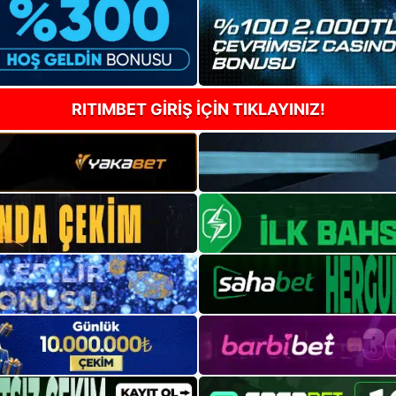
RITIMBET GİRİŞ İÇİN TIKLAYINIZ!