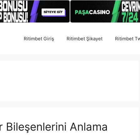
Ritimbet Giriş
Ritimbet Şikayet
Ritimbet Tw
2
 Bileşenlerini Anlama