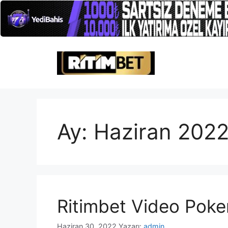
İçeriğe
atla
Ay:
Haziran 202
Ritimbet Video Poker
Haziran 30, 2022
Yazarı:
admin