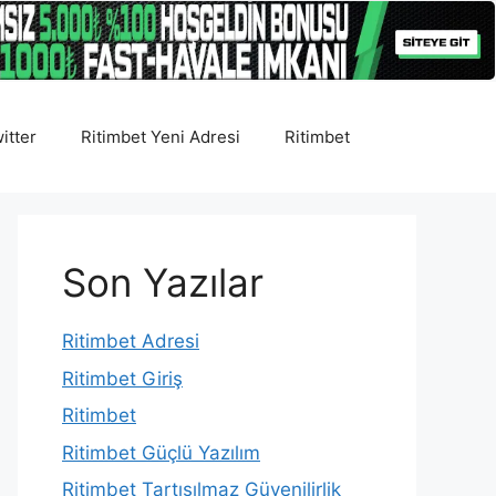
itter
Ritimbet Yeni Adresi
Ritimbet
Son Yazılar
Ritimbet Adresi
Ritimbet Giriş
Ritimbet
Ritimbet Güçlü Yazılım
Ritimbet Tartışılmaz Güvenilirlik