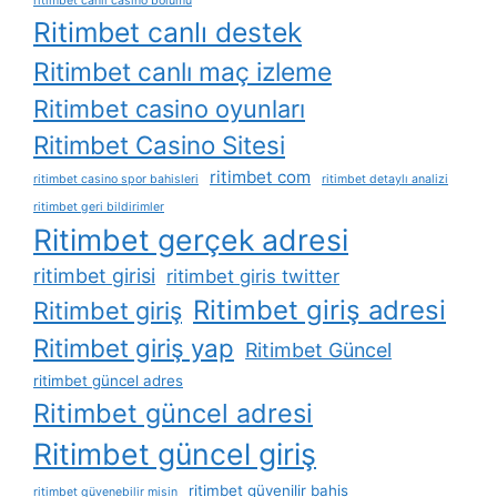
ritimbet canlı casino bölümü
Ritimbet canlı destek
Ritimbet canlı maç izleme
Ritimbet casino oyunları
Ritimbet Casino Sitesi
ritimbet com
ritimbet casino spor bahisleri
ritimbet detaylı analizi
ritimbet geri bildirimler
Ritimbet gerçek adresi
ritimbet girisi
ritimbet giris twitter
Ritimbet giriş adresi
Ritimbet giriş
Ritimbet giriş yap
Ritimbet Güncel
ritimbet güncel adres
Ritimbet güncel adresi
Ritimbet güncel giriş
ritimbet güvenilir bahis
ritimbet güvenebilir misin