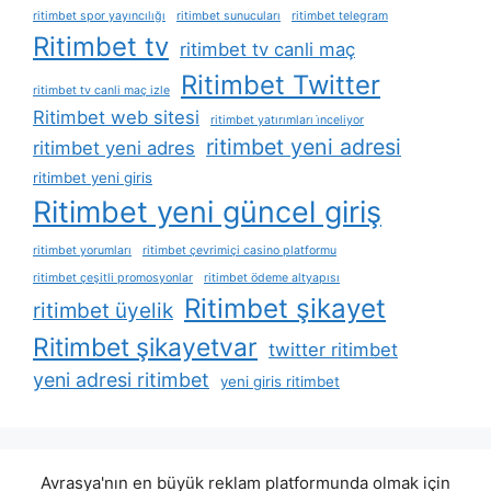
ritimbet spor yayıncılığı
ritimbet sunucuları
ritimbet telegram
Ritimbet tv
ritimbet tv canli maç
Ritimbet Twitter
ritimbet tv canli maç izle
Ritimbet web sitesi
ritimbet yatırımları i̇nceliyor
ritimbet yeni adresi
ritimbet yeni adres
ritimbet yeni giris
Ritimbet yeni güncel giriş
ritimbet yorumları
ritimbet çevrimiçi casino platformu
ritimbet çeşitli promosyonlar
ritimbet ödeme altyapısı
Ritimbet şikayet
ritimbet üyelik
Ritimbet şikayetvar
twitter ritimbet
yeni adresi ritimbet
yeni giris ritimbet
Avrasya'nın en büyük reklam platformunda olmak için