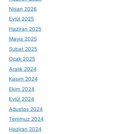
Nisan 2026
Eylül 2025
Haziran 2025
Mayıs 2025
Şubat 2025
Ocak 2025
Aralık 2024
Kasım 2024
Ekim 2024
Eylül 2024
Ağustos 2024
Temmuz 2024
Haziran 2024