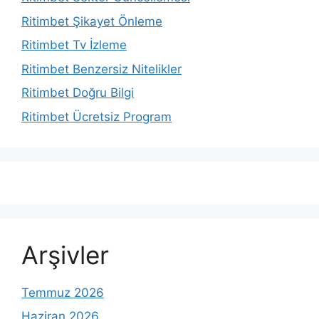
Ritimbet Şikayet Önleme
Ritimbet Tv İzleme
Ritimbet Benzersiz Nitelikler
Ritimbet Doğru Bilgi
Ritimbet Ücretsiz Program
Arşivler
Temmuz 2026
Haziran 2026