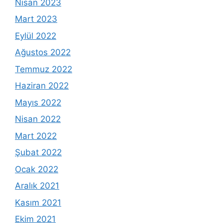
Nisan 2023
Mart 2023
Eylül 2022
Ağustos 2022
Temmuz 2022
Haziran 2022
Mayıs 2022
Nisan 2022
Mart 2022
Şubat 2022
Ocak 2022
Aralık 2021
Kasım 2021
Ekim 2021