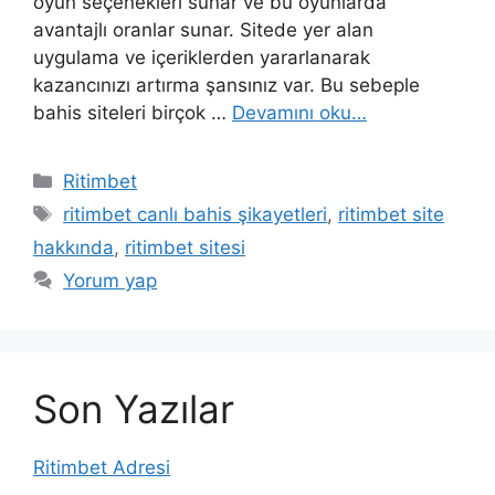
oyun seçenekleri sunar ve bu oyunlarda
avantajlı oranlar sunar. Sitede yer alan
uygulama ve içeriklerden yararlanarak
kazancınızı artırma şansınız var. Bu sebeple
bahis siteleri birçok …
Devamını oku…
Kategoriler
Ritimbet
Etiketler
ritimbet canlı bahis şikayetleri
,
ritimbet site
hakkında
,
ritimbet sitesi
Yorum yap
Son Yazılar
Ritimbet Adresi