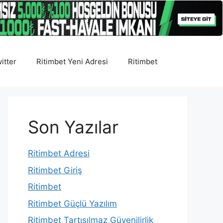
itter
Ritimbet Yeni Adresi
Ritimbet
Son Yazılar
Ritimbet Adresi
Ritimbet Giriş
Ritimbet
Ritimbet Güçlü Yazılım
Ritimbet Tartışılmaz Güvenilirlik