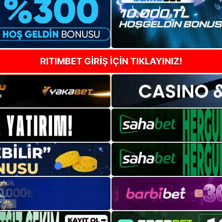
RITIMBET GİRİŞ İÇİN TIKLAYINIZ!