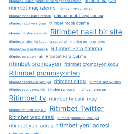
ritimbet maç izle
ritimbet kullanıcı yorumları ve değerlendirmeleri
ritimbet maç izleme
ritimbet mevcut adres
ritimbet mobil uygulaması
ritimbet mobil bahis rehberi
ritimbet mobil ödeme
ritimbet mobil versiyonu
Ritimbet nasıl bir site
ritimbet müşteri sorunları
ritimbet omaha hilo kapatma sebepleri
ritimbet online oynayın
Ritimbet Para Yatırma
ritimbet oyun performansı
Ritimbet Para Çekme
ritimbet para yatırmak
ritimbet promosyon
ritimbet promosyon kodu
Ritimbet promosyonları
ritimbet sitesi
ritimbet seçenekler sunuyor
ritimbet slot oyunları
ritimbet spor yayıncılığı
ritimbet sunucuları
ritimbet telegram
Ritimbet tv
ritimbet tv canli maç
Ritimbet Twitter
ritimbet tv canli maç izle
Ritimbet web sitesi
ritimbet yatırımları i̇nceliyor
ritimbet yeni adresi
ritimbet yeni adres
ritimbet yeni giris