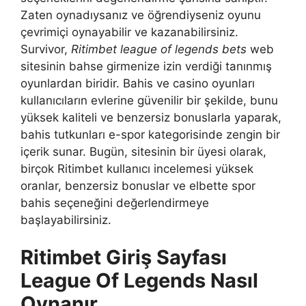
Zaten oynadıysanız ve öğrendiyseniz oyunu
çevrimiçi oynayabilir ve kazanabilirsiniz.
Survivor,
Ritimbet league of legends bets
web
sitesinin bahse girmenize izin verdiği tanınmış
oyunlardan biridir. Bahis ve casino oyunları
kullanıcıların evlerine güvenilir bir şekilde, bunu
yüksek kaliteli ve benzersiz bonuslarla yaparak,
bahis tutkunları e-spor kategorisinde zengin bir
içerik sunar. Bugün, sitesinin bir üyesi olarak,
birçok Ritimbet kullanıcı incelemesi yüksek
oranlar, benzersiz bonuslar ve elbette spor
bahis seçeneğini değerlendirmeye
başlayabilirsiniz.
Ritimbet Giriş Sayfası
League Of Legends Nasıl
Oynanır