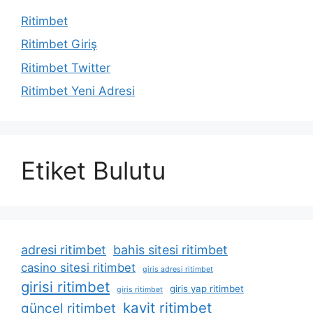
Ritimbet
Ritimbet Giriş
Ritimbet Twitter
Ritimbet Yeni Adresi
Etiket Bulutu
adresi ritimbet
bahis sitesi ritimbet
casino sitesi ritimbet
giris adresi ritimbet
girisi ritimbet
giris yap ritimbet
giris ritimbet
kayit ritimbet
güncel ritimbet