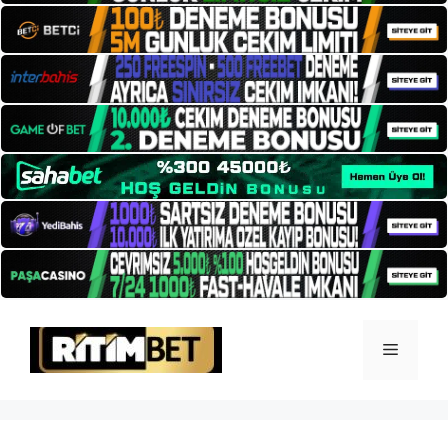
İçeriğe
atla
Menü