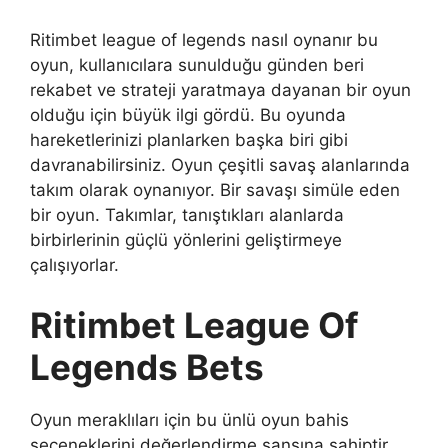
Ritimbet league of legends nasıl oynanır bu
oyun, kullanıcılara sunulduğu günden beri
rekabet ve strateji yaratmaya dayanan bir oyun
olduğu için büyük ilgi gördü. Bu oyunda
hareketlerinizi planlarken başka biri gibi
davranabilirsiniz. Oyun çeşitli savaş alanlarında
takım olarak oynanıyor. Bir savaşı simüle eden
bir oyun. Takımlar, tanıştıkları alanlarda
birbirlerinin güçlü yönlerini geliştirmeye
çalışıyorlar.
Ritimbet League Of
Legends Bets
Oyun meraklıları için bu ünlü oyun bahis
seçeneklerini değerlendirme şansına sahiptir.