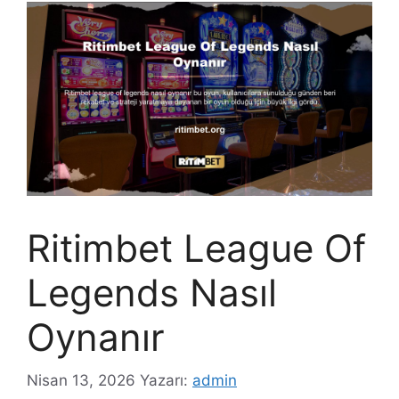
Ritimbet League Of
Legends Nasıl
Oynanır
Nisan 13, 2026
Yazarı:
admin