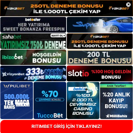
×
RITIMBET GİRİŞ İÇİN TIKLAYINIZ!