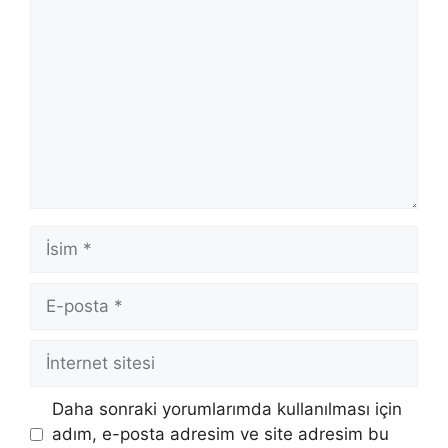
İsim
E-
posta
İnternet
sitesi
Daha sonraki yorumlarımda kullanılması için
adım, e-posta adresim ve site adresim bu