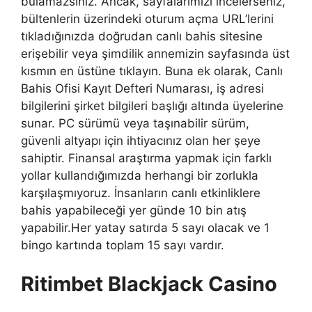
bulamazsınız. Ancak, sayfalarımızı incelerseniz,
bültenlerin üzerindeki oturum açma URL’lerini
tıkladığınızda doğrudan canlı bahis sitesine
erişebilir veya şimdilik annemizin sayfasında üst
kısmın en üstüne tıklayın. Buna ek olarak, Canlı
Bahis Ofisi Kayıt Defteri Numarası, iş adresi
bilgilerini şirket bilgileri başlığı altında üyelerine
sunar. PC sürümü veya taşınabilir sürüm,
güvenli altyapı için ihtiyacınız olan her şeye
sahiptir. Finansal araştırma yapmak için farklı
yollar kullandığımızda herhangi bir zorlukla
karşılaşmıyoruz. İnsanların canlı etkinliklere
bahis yapabileceği yer günde 10 bin atış
yapabilir.Her yatay satırda 5 sayı olacak ve 1
bingo kartında toplam 15 sayı vardır.
Ritimbet Blackjack Casino