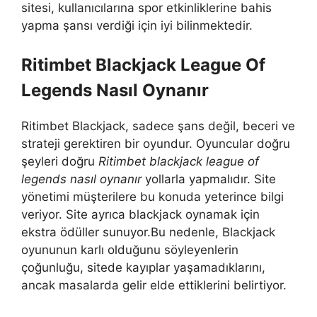
sitesi, kullanıcılarına spor etkinliklerine bahis
yapma şansı verdiği için iyi bilinmektedir.
Ritimbet Blackjack League Of
Legends Nasıl Oynanır
Ritimbet Blackjack, sadece şans değil, beceri ve
strateji gerektiren bir oyundur. Oyuncular doğru
şeyleri doğru
Ritimbet blackjack league of
legends nasıl oynanır
yollarla yapmalıdır. Site
yönetimi müşterilere bu konuda yeterince bilgi
veriyor. Site ayrıca blackjack oynamak için
ekstra ödüller sunuyor.Bu nedenle, Blackjack
oyununun karlı olduğunu söyleyenlerin
çoğunluğu, sitede kayıplar yaşamadıklarını,
ancak masalarda gelir elde ettiklerini belirtiyor.