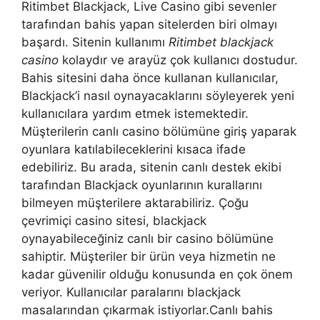
Ritimbet Blackjack, Live Casino gibi sevenler
tarafından bahis yapan sitelerden biri olmayı
başardı. Sitenin kullanımı
Ritimbet blackjack
casino
kolaydır ve arayüz çok kullanıcı dostudur.
Bahis sitesini daha önce kullanan kullanıcılar,
Blackjack’i nasıl oynayacaklarını söyleyerek yeni
kullanıcılara yardım etmek istemektedir.
Müşterilerin canlı casino bölümüne giriş yaparak
oyunlara katılabileceklerini kısaca ifade
edebiliriz. Bu arada, sitenin canlı destek ekibi
tarafından Blackjack oyunlarının kurallarını
bilmeyen müşterilere aktarabiliriz. Çoğu
çevrimiçi casino sitesi, blackjack
oynayabileceğiniz canlı bir casino bölümüne
sahiptir. Müşteriler bir ürün veya hizmetin ne
kadar güvenilir olduğu konusunda en çok önem
veriyor. Kullanıcılar paralarını blackjack
masalarından çıkarmak istiyorlar.Canlı bahis