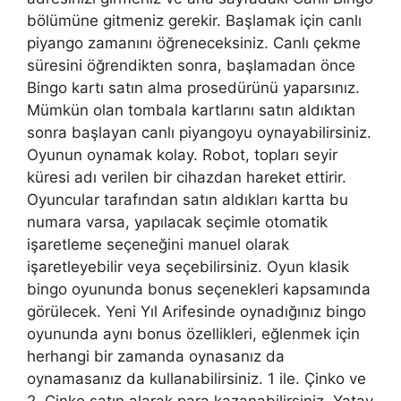
bölümüne gitmeniz gerekir. Başlamak için canlı
piyango zamanını öğreneceksiniz. Canlı çekme
süresini öğrendikten sonra, başlamadan önce
Bingo kartı satın alma prosedürünü yaparsınız.
Mümkün olan tombala kartlarını satın aldıktan
sonra başlayan canlı piyangoyu oynayabilirsiniz.
Oyunun oynamak kolay. Robot, topları seyir
küresi adı verilen bir cihazdan hareket ettirir.
Oyuncular tarafından satın aldıkları kartta bu
numara varsa, yapılacak seçimle otomatik
işaretleme seçeneğini manuel olarak
işaretleyebilir veya seçebilirsiniz. Oyun klasik
bingo oyununda bonus seçenekleri kapsamında
görülecek. Yeni Yıl Arifesinde oynadığınız bingo
oyununda aynı bonus özellikleri, eğlenmek için
herhangi bir zamanda oynasanız da
oynamasanız da kullanabilirsiniz. 1 ile. Çinko ve