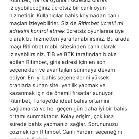
izleyebileceğiniz ücretsiz bir canlı oyun
hizmetidir. Kullanıcılar bahis koymadan canlı
maçları izleyebilirler. Siz de
Ritimbet ücretli mi
adresini kontrol etmek
ücretsiz oyunlarına üye
olarak bu hizmetten yararlanabilirsiniz. Bu arada
maçı Ritimbet mobil sitesinden canlı olarak
izleyebilirsiniz. TİB ve BTK tarafından bloke
edilen Ritimbet, giriş adresi için en son
seçenekleri ve avantajları sunmaya devam
ediyor. En iyi bahis seçeneklerini yüksek
oranlarla sunan site, yenilik yapmak ve
kazanmak için de önemli fırsatlar sunuyor.
Ritimbet, Türkiye’de ideal bahis ortamını
sağlamakta ve her geçen gün daha iyi bir bahis
ortamı sunmaktadır. Kolay erişim, çok kısa
sürede bahis yapmanızı sağlar. Sorununuzu
çözmek için Ritimbet Canlı Yardım seçeneğini