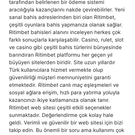
tarafından belirlenen bir ödeme sistemi
aracılığıyla kazançlarını nakde çevirebilirler. Yeni
sanal bahis adreslerinden biri olan Ritimbet,
çeşitli oyunlara bahis yapmanıza olanak sağlar.
Ritimbet bahisleri alanını inceleyen herkes çok
farklı sonuçlarla karşılaşabilir. Casino, rulet, slot
ve casino gibi çeşitli bahis türlerini bünyesinde
barındıran Ritimbet platformu her geçen yıl
büyüyen sitelerden biridir. Site uzun yıllardır
Türk kullanıcılara hizmet vermekte olup
güvenilirliği müşteri memnuniyetini garanti
etmektedir.
Ritimbet canlı maç
eşleşmeleri ve
sosyal ağlara erişim, hızlı para yatırma yoluyla
kazancınızı ikiye katlamanıza olanak tanır.
Ritimbet web sitesi çeşitli etkili seçenekler
sunmaktadır. Değerlendirme çok kolay hale
geldi. Verimli ve güvenilir bir web sitesi için bizi
takip edin. Bu önemli bir soru ama kullanımı çok