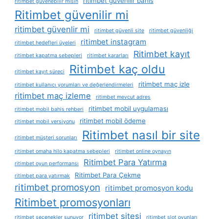
ritimbet güvenilir bahis
ritimbet güvenebilir misin
Ritimbet güvenilir mi
ritimbet güvenlir mi
ritimbet güvenli site
ritimbet güvenliği
ritimbet instagram
ritimbet hedefleri üyeleri
Ritimbet kayıt
ritimbet kapatma sebepleri
ritimbet kararları
Ritimbet kaç oldu
ritimbet kayıt süreci
ritimbet maç izle
ritimbet kullanıcı yorumları ve değerlendirmeleri
ritimbet maç izleme
ritimbet mevcut adres
ritimbet mobil uygulaması
ritimbet mobil bahis rehberi
ritimbet mobil ödeme
ritimbet mobil versiyonu
Ritimbet nasıl bir site
ritimbet müşteri sorunları
ritimbet omaha hilo kapatma sebepleri
ritimbet online oynayın
Ritimbet Para Yatırma
ritimbet oyun performansı
Ritimbet Para Çekme
ritimbet para yatırmak
ritimbet promosyon
ritimbet promosyon kodu
Ritimbet promosyonları
ritimbet sitesi
ritimbet seçenekler sunuyor
ritimbet slot oyunları