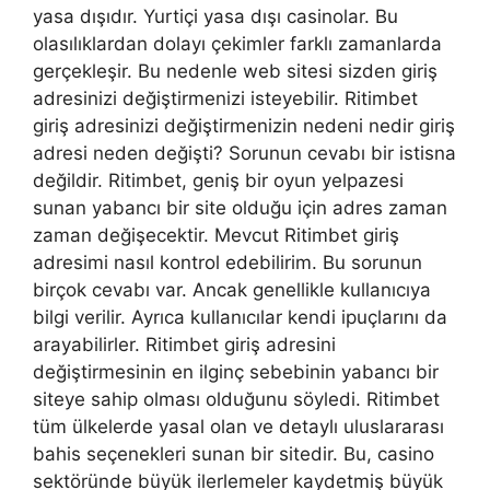
yasa dışıdır. Yurtiçi yasa dışı casinolar. Bu
olasılıklardan dolayı çekimler farklı zamanlarda
gerçekleşir. Bu nedenle web sitesi sizden giriş
adresinizi değiştirmenizi isteyebilir. Ritimbet
giriş adresinizi değiştirmenizin nedeni nedir giriş
adresi neden değişti? Sorunun cevabı bir istisna
değildir. Ritimbet, geniş bir oyun yelpazesi
sunan yabancı bir site olduğu için adres zaman
zaman değişecektir. Mevcut Ritimbet giriş
adresimi nasıl kontrol edebilirim. Bu sorunun
birçok cevabı var. Ancak genellikle kullanıcıya
bilgi verilir. Ayrıca kullanıcılar kendi ipuçlarını da
arayabilirler. Ritimbet giriş adresini
değiştirmesinin en ilginç sebebinin yabancı bir
siteye sahip olması olduğunu söyledi. Ritimbet
tüm ülkelerde yasal olan ve detaylı uluslararası
bahis seçenekleri sunan bir sitedir. Bu, casino
sektöründe büyük ilerlemeler kaydetmiş büyük