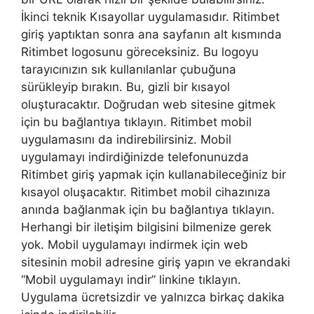
İkinci teknik Kısayollar uygulamasıdır. Ritimbet
giriş yaptıktan sonra ana sayfanın alt kısmında
Ritimbet logosunu göreceksiniz. Bu logoyu
tarayıcınızın sık kullanılanlar çubuğuna
sürükleyip bırakın. Bu, gizli bir kısayol
oluşturacaktır. Doğrudan web sitesine gitmek
için bu bağlantıya tıklayın. Ritimbet mobil
uygulamasını da indirebilirsiniz. Mobil
uygulamayı indirdiğinizde telefonunuzda
Ritimbet giriş yapmak için kullanabileceğiniz bir
kısayol oluşacaktır. Ritimbet mobil cihazınıza
anında bağlanmak için bu bağlantıya tıklayın.
Herhangi bir iletişim bilgisini bilmenize gerek
yok. Mobil uygulamayı indirmek için web
sitesinin mobil adresine giriş yapın ve ekrandaki
“Mobil uygulamayı indir” linkine tıklayın.
Uygulama ücretsizdir ve yalnızca birkaç dakika