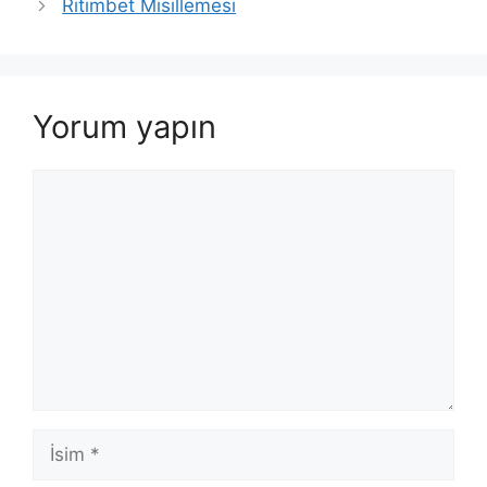
Ritimbet Misillemesi
Yorum yapın
Yorum
İsim