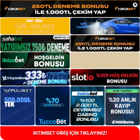
×
RITIMBET GİRİŞ İÇİN TIKLAYINIZ!