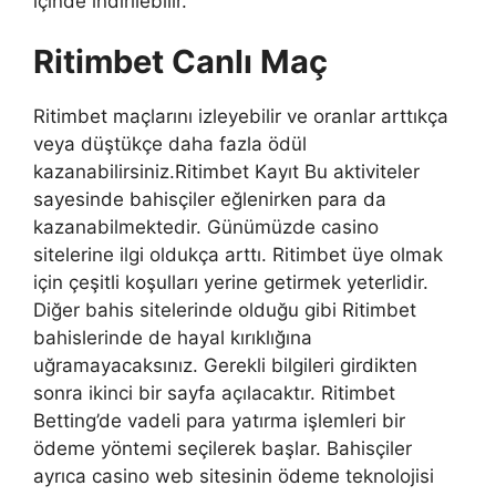
içinde indirilebilir.
Ritimbet Canlı Maç
Ritimbet maçlarını izleyebilir ve oranlar arttıkça
veya düştükçe daha fazla ödül
kazanabilirsiniz.Ritimbet Kayıt Bu aktiviteler
sayesinde bahisçiler eğlenirken para da
kazanabilmektedir. Günümüzde casino
sitelerine ilgi oldukça arttı. Ritimbet üye olmak
için çeşitli koşulları yerine getirmek yeterlidir.
Diğer bahis sitelerinde olduğu gibi Ritimbet
bahislerinde de hayal kırıklığına
uğramayacaksınız. Gerekli bilgileri girdikten
sonra ikinci bir sayfa açılacaktır. Ritimbet
Betting’de vadeli para yatırma işlemleri bir
ödeme yöntemi seçilerek başlar. Bahisçiler
ayrıca casino web sitesinin ödeme teknolojisi