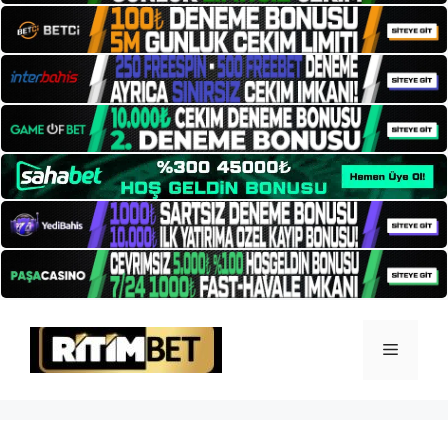
İçeriğe
atla
Menü