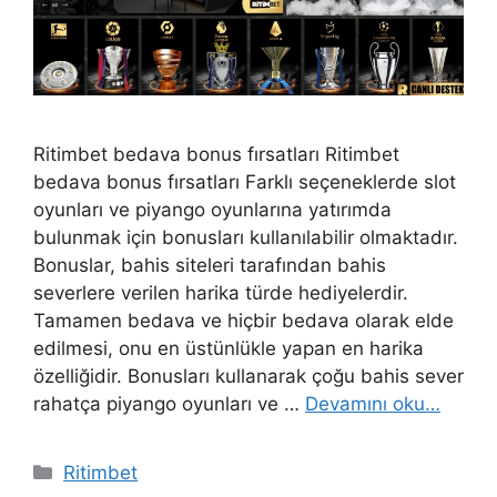
Ritimbet bedava bonus fırsatları Ritimbet
bedava bonus fırsatları Farklı seçeneklerde slot
oyunları ve piyango oyunlarına yatırımda
bulunmak için bonusları kullanılabilir olmaktadır.
Bonuslar, bahis siteleri tarafından bahis
severlere verilen harika türde hediyelerdir.
Tamamen bedava ve hiçbir bedava olarak elde
edilmesi, onu en üstünlükle yapan en harika
özelliğidir. Bonusları kullanarak çoğu bahis sever
rahatça piyango oyunları ve …
Devamını oku…
Kategoriler
Ritimbet