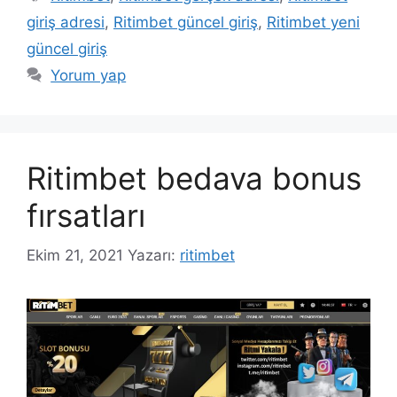
giriş adresi
,
Ritimbet güncel giriş
,
Ritimbet yeni
güncel giriş
Yorum yap
Ritimbet bedava bonus
fırsatları
Ekim 21, 2021
Yazarı:
ritimbet