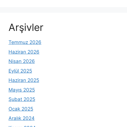
Arşivler
Temmuz 2026
Haziran 2026
Nisan 2026
Eylül 2025
Haziran 2025
Mayıs 2025
Şubat 2025
Ocak 2025
Aralık 2024