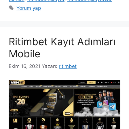
Yorum yap
Ritimbet Kayıt Adımları
Mobile
Ekim 16, 2021
Yazarı:
ritimbet