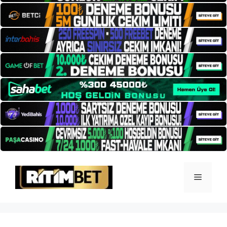
İçeriğe
atla
Menü