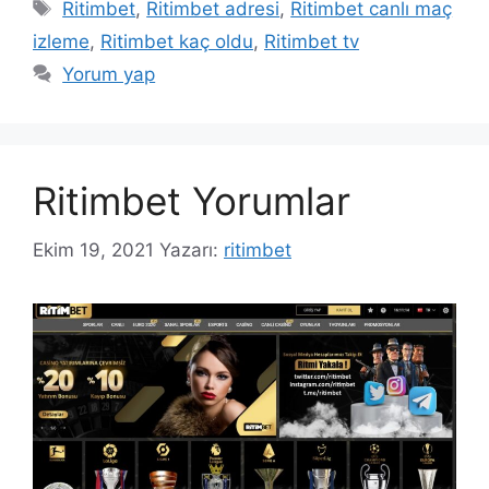
Etiketler
Ritimbet
,
Ritimbet adresi
,
Ritimbet canlı maç
izleme
,
Ritimbet kaç oldu
,
Ritimbet tv
Yorum yap
Ritimbet Yorumlar
Ekim 19, 2021
Yazarı:
ritimbet