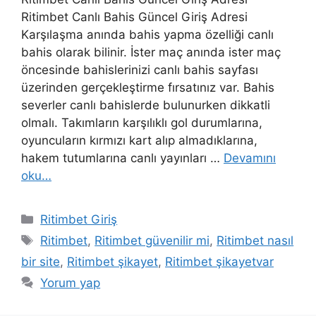
Ritimbet Canlı Bahis Güncel Giriş Adresi
Karşılaşma anında bahis yapma özelliği canlı
bahis olarak bilinir. İster maç anında ister maç
öncesinde bahislerinizi canlı bahis sayfası
üzerinden gerçekleştirme fırsatınız var. Bahis
severler canlı bahislerde bulunurken dikkatli
olmalı. Takımların karşılıklı gol durumlarına,
oyuncuların kırmızı kart alıp almadıklarına,
hakem tutumlarına canlı yayınları …
Devamını
oku…
Kategoriler
Ritimbet Giriş
Etiketler
Ritimbet
,
Ritimbet güvenilir mi
,
Ritimbet nasıl
bir site
,
Ritimbet şikayet
,
Ritimbet şikayetvar
Yorum yap