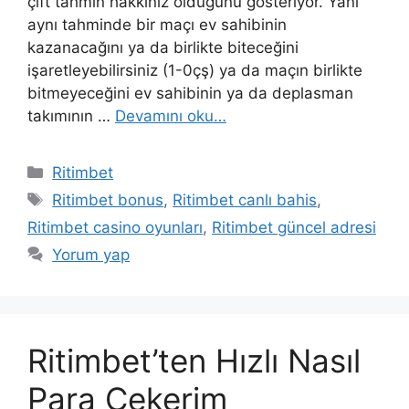
çift tahmin hakkınız olduğunu gösteriyor. Yani
aynı tahminde bir maçı ev sahibinin
kazanacağını ya da birlikte biteceğini
işaretleyebilirsiniz (1-0çş) ya da maçın birlikte
bitmeyeceğini ev sahibinin ya da deplasman
takımının …
Devamını oku…
Kategoriler
Ritimbet
Etiketler
Ritimbet bonus
,
Ritimbet canlı bahis
,
Ritimbet casino oyunları
,
Ritimbet güncel adresi
Yorum yap
Ritimbet’ten Hızlı Nasıl
Para Çekerim