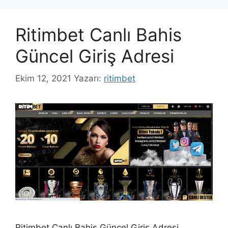
Ritimbet Canlı Bahis
Güncel Giriş Adresi
Ekim 12, 2021
Yazarı:
ritimbet
Ritimbet Canlı Bahis Güncel Giriş Adresi