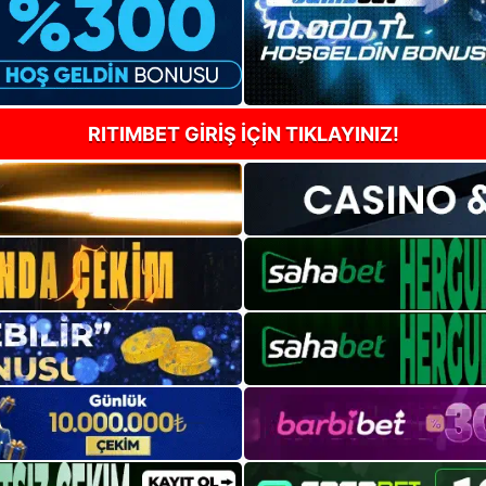
RITIMBET GİRİŞ İÇİN TIKLAYINIZ!