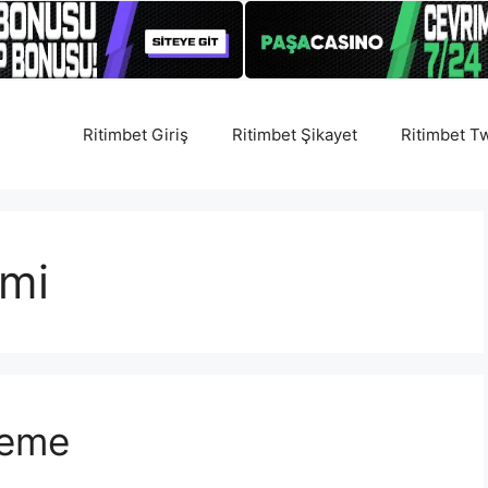
Ritimbet Giriş
Ritimbet Şikayet
Ritimbet Tw
 mi
leme