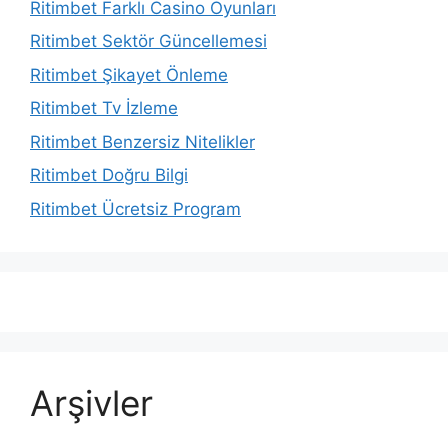
Ritimbet Farklı Casino Oyunları
Ritimbet Sektör Güncellemesi
Ritimbet Şikayet Önleme
Ritimbet Tv İzleme
Ritimbet Benzersiz Nitelikler
Ritimbet Doğru Bilgi
Ritimbet Ücretsiz Program
Arşivler