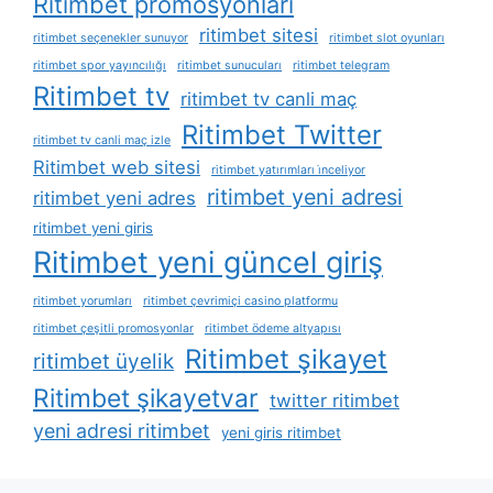
Ritimbet promosyonları
ritimbet sitesi
ritimbet seçenekler sunuyor
ritimbet slot oyunları
ritimbet spor yayıncılığı
ritimbet sunucuları
ritimbet telegram
Ritimbet tv
ritimbet tv canli maç
Ritimbet Twitter
ritimbet tv canli maç izle
Ritimbet web sitesi
ritimbet yatırımları i̇nceliyor
ritimbet yeni adresi
ritimbet yeni adres
ritimbet yeni giris
Ritimbet yeni güncel giriş
ritimbet yorumları
ritimbet çevrimiçi casino platformu
ritimbet çeşitli promosyonlar
ritimbet ödeme altyapısı
Ritimbet şikayet
ritimbet üyelik
Ritimbet şikayetvar
twitter ritimbet
yeni adresi ritimbet
yeni giris ritimbet