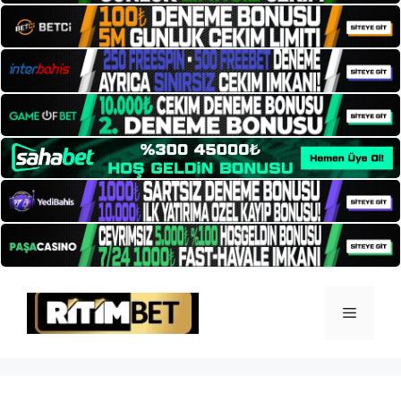
İçeriğe
atla
Menü