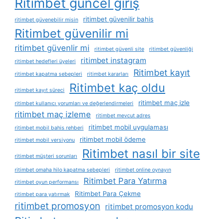
Ritimbet güncel giriş
ritimbet güvenilir bahis
ritimbet güvenebilir misin
Ritimbet güvenilir mi
ritimbet güvenlir mi
ritimbet güvenli site
ritimbet güvenliği
ritimbet instagram
ritimbet hedefleri üyeleri
Ritimbet kayıt
ritimbet kapatma sebepleri
ritimbet kararları
Ritimbet kaç oldu
ritimbet kayıt süreci
ritimbet maç izle
ritimbet kullanıcı yorumları ve değerlendirmeleri
ritimbet maç izleme
ritimbet mevcut adres
ritimbet mobil uygulaması
ritimbet mobil bahis rehberi
ritimbet mobil ödeme
ritimbet mobil versiyonu
Ritimbet nasıl bir site
ritimbet müşteri sorunları
ritimbet omaha hilo kapatma sebepleri
ritimbet online oynayın
Ritimbet Para Yatırma
ritimbet oyun performansı
Ritimbet Para Çekme
ritimbet para yatırmak
ritimbet promosyon
ritimbet promosyon kodu