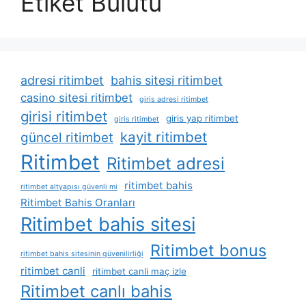
Etiket Bulutu
adresi ritimbet
bahis sitesi ritimbet
casino sitesi ritimbet
giris adresi ritimbet
girisi ritimbet
giris yap ritimbet
giris ritimbet
kayit ritimbet
güncel ritimbet
Ritimbet
Ritimbet adresi
ritimbet bahis
ritimbet altyapısı güvenli mi
Ritimbet Bahis Oranları
Ritimbet bahis sitesi
Ritimbet bonus
ritimbet bahis sitesinin güvenilirliği
ritimbet canli
ritimbet canli maç izle
Ritimbet canlı bahis