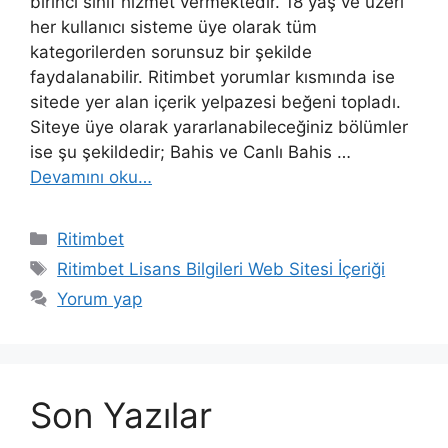
birinci sınıf hizmet vermektedir. 18 yaş ve üzeri
her kullanıcı sisteme üye olarak tüm
kategorilerden sorunsuz bir şekilde
faydalanabilir. Ritimbet yorumlar kısmında ise
sitede yer alan içerik yelpazesi beğeni topladı.
Siteye üye olarak yararlanabileceğiniz bölümler
ise şu şekildedir; Bahis ve Canlı Bahis …
Devamını oku…
Kategoriler
Ritimbet
Etiketler
Ritimbet Lisans Bilgileri Web Sitesi İçeriği
Yorum yap
Son Yazılar