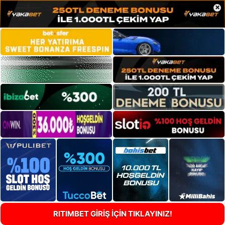
×
RITIMBET GİRİŞ İÇİN TIKLAYINIZ!