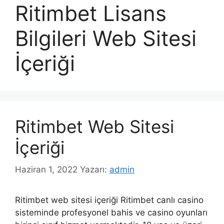
Ritimbet Lisans
Bilgileri Web Sitesi
İçeriği
Ritimbet Web Sitesi
İçeriği
Haziran 1, 2022
Yazarı:
admin
Ritimbet web sitesi içeriği Ritimbet canlı casino
sisteminde profesyonel bahis ve casino oyunları