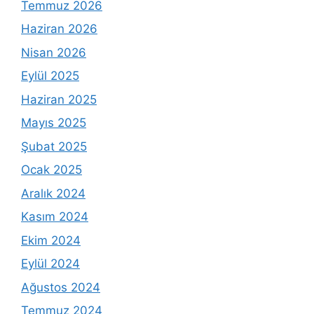
Temmuz 2026
Haziran 2026
Nisan 2026
Eylül 2025
Haziran 2025
Mayıs 2025
Şubat 2025
Ocak 2025
Aralık 2024
Kasım 2024
Ekim 2024
Eylül 2024
Ağustos 2024
Temmuz 2024