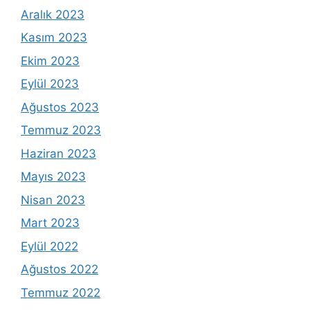
Aralık 2023
Kasım 2023
Ekim 2023
Eylül 2023
Ağustos 2023
Temmuz 2023
Haziran 2023
Mayıs 2023
Nisan 2023
Mart 2023
Eylül 2022
Ağustos 2022
Temmuz 2022