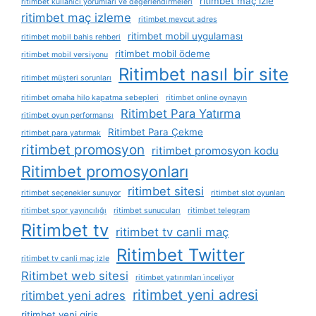
ritimbet maç izle
ritimbet kullanıcı yorumları ve değerlendirmeleri
ritimbet maç izleme
ritimbet mevcut adres
ritimbet mobil uygulaması
ritimbet mobil bahis rehberi
ritimbet mobil ödeme
ritimbet mobil versiyonu
Ritimbet nasıl bir site
ritimbet müşteri sorunları
ritimbet omaha hilo kapatma sebepleri
ritimbet online oynayın
Ritimbet Para Yatırma
ritimbet oyun performansı
Ritimbet Para Çekme
ritimbet para yatırmak
ritimbet promosyon
ritimbet promosyon kodu
Ritimbet promosyonları
ritimbet sitesi
ritimbet seçenekler sunuyor
ritimbet slot oyunları
ritimbet spor yayıncılığı
ritimbet sunucuları
ritimbet telegram
Ritimbet tv
ritimbet tv canli maç
Ritimbet Twitter
ritimbet tv canli maç izle
Ritimbet web sitesi
ritimbet yatırımları i̇nceliyor
ritimbet yeni adresi
ritimbet yeni adres
ritimbet yeni giris