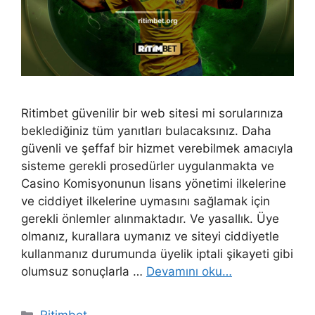
Ritimbet güvenilir bir web sitesi mi sorularınıza
beklediğiniz tüm yanıtları bulacaksınız. Daha
güvenli ve şeffaf bir hizmet verebilmek amacıyla
sisteme gerekli prosedürler uygulanmakta ve
Casino Komisyonunun lisans yönetimi ilkelerine
ve ciddiyet ilkelerine uymasını sağlamak için
gerekli önlemler alınmaktadır. Ve yasallık. Üye
olmanız, kurallara uymanız ve siteyi ciddiyetle
kullanmanız durumunda üyelik iptali şikayeti gibi
olumsuz sonuçlarla …
Devamını oku…
Kategoriler