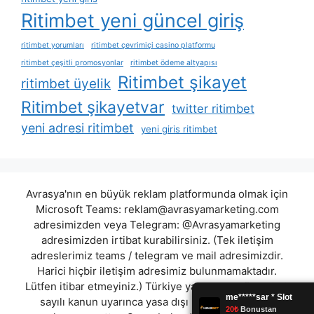
Ritimbet yeni güncel giriş
ritimbet yorumları
ritimbet çevrimiçi casino platformu
ritimbet çeşitli promosyonlar
ritimbet ödeme altyapısı
Ritimbet şikayet
ritimbet üyelik
Ritimbet şikayetvar
twitter ritimbet
yeni adresi ritimbet
yeni giris ritimbet
Avrasya'nın en büyük reklam platformunda olmak için
Microsoft Teams:
reklam@avrasyamarketing.com
adresimizden veya Telegram: @Avrasyamarketing
adresimizden irtibat kurabilirsiniz. (Tek iletişim
adreslerimiz teams / telegram ve mail adresimizdir.
Harici hiçbir iletişim adresimiz bulunmamaktadır.
Lütfen itibar etmeyiniz.) Türkiye yasalarına göre 7258
sayılı kanun uyarınca yasa dışı bahis oynamanın