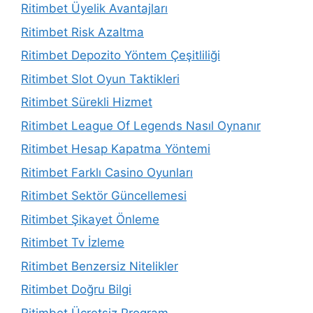
Ritimbet Üyelik Avantajları
Ritimbet Risk Azaltma
Ritimbet Depozito Yöntem Çeşitliliği
Ritimbet Slot Oyun Taktikleri
Ritimbet Sürekli Hizmet
Ritimbet League Of Legends Nasıl Oynanır
Ritimbet Hesap Kapatma Yöntemi
Ritimbet Farklı Casino Oyunları
Ritimbet Sektör Güncellemesi
Ritimbet Şikayet Önleme
Ritimbet Tv İzleme
Ritimbet Benzersiz Nitelikler
Ritimbet Doğru Bilgi
Ritimbet Ücretsiz Program