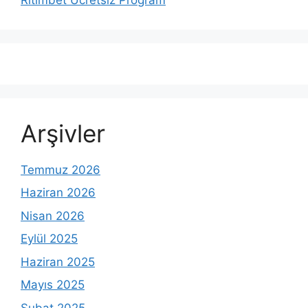
Arşivler
Temmuz 2026
Haziran 2026
Nisan 2026
Eylül 2025
Haziran 2025
Mayıs 2025
Şubat 2025