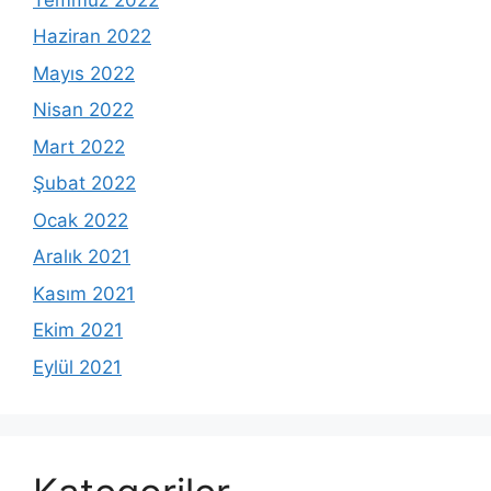
Haziran 2022
Mayıs 2022
Nisan 2022
Mart 2022
Şubat 2022
Ocak 2022
Aralık 2021
Kasım 2021
Ekim 2021
Eylül 2021