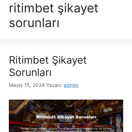
ritimbet şikayet
sorunları
Ritimbet Şikayet
Sorunları
Mayıs 15, 2024
Yazarı:
admin