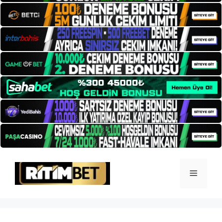
İçeriğe
atla
Menü