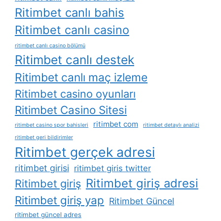
Ritimbet canlı bahis
Ritimbet canlı casino
ritimbet canlı casino bölümü
Ritimbet canlı destek
Ritimbet canlı maç izleme
Ritimbet casino oyunları
Ritimbet Casino Sitesi
ritimbet com
ritimbet casino spor bahisleri
ritimbet detaylı analizi
ritimbet geri bildirimler
Ritimbet gerçek adresi
ritimbet girisi
ritimbet giris twitter
Ritimbet giriş adresi
Ritimbet giriş
Ritimbet giriş yap
Ritimbet Güncel
ritimbet güncel adres