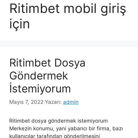
Ritimbet mobil giriş
için
Ritimbet Dosya
Göndermek
İstemiyorum
Mayıs 7, 2022
Yazarı:
admin
Ritimbet dosya göndermek istemiyorum
Merkezin konumu, yani yabancı bir firma, bazı
kullanıcılar tarafından gönderilmesini