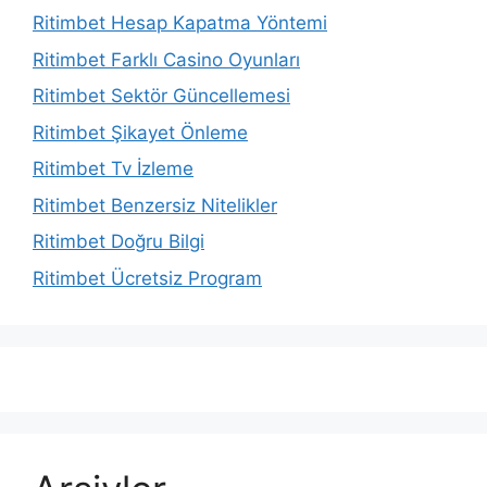
Ritimbet Hesap Kapatma Yöntemi
Ritimbet Farklı Casino Oyunları
Ritimbet Sektör Güncellemesi
Ritimbet Şikayet Önleme
Ritimbet Tv İzleme
Ritimbet Benzersiz Nitelikler
Ritimbet Doğru Bilgi
Ritimbet Ücretsiz Program