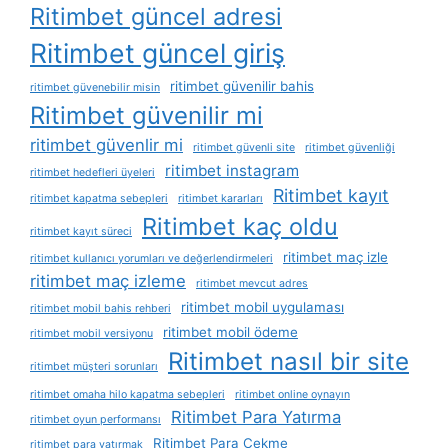
Ritimbet güncel adresi
Ritimbet güncel giriş
ritimbet güvenilir bahis
ritimbet güvenebilir misin
Ritimbet güvenilir mi
ritimbet güvenlir mi
ritimbet güvenli site
ritimbet güvenliği
ritimbet instagram
ritimbet hedefleri üyeleri
Ritimbet kayıt
ritimbet kapatma sebepleri
ritimbet kararları
Ritimbet kaç oldu
ritimbet kayıt süreci
ritimbet maç izle
ritimbet kullanıcı yorumları ve değerlendirmeleri
ritimbet maç izleme
ritimbet mevcut adres
ritimbet mobil uygulaması
ritimbet mobil bahis rehberi
ritimbet mobil ödeme
ritimbet mobil versiyonu
Ritimbet nasıl bir site
ritimbet müşteri sorunları
ritimbet omaha hilo kapatma sebepleri
ritimbet online oynayın
Ritimbet Para Yatırma
ritimbet oyun performansı
Ritimbet Para Çekme
ritimbet para yatırmak