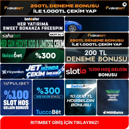
×
RITIMBET GİRİŞ İÇİN TIKLAYINIZ!