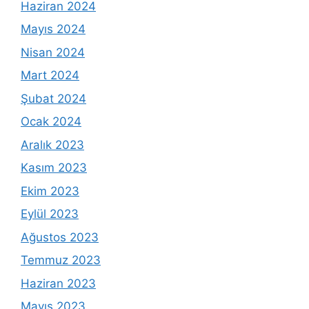
Haziran 2024
Mayıs 2024
Nisan 2024
Mart 2024
Şubat 2024
Ocak 2024
Aralık 2023
Kasım 2023
Ekim 2023
Eylül 2023
Ağustos 2023
Temmuz 2023
Haziran 2023
Mayıs 2023