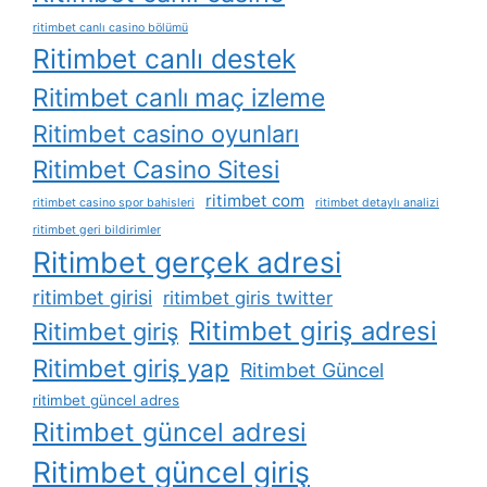
ritimbet canlı casino bölümü
Ritimbet canlı destek
Ritimbet canlı maç izleme
Ritimbet casino oyunları
Ritimbet Casino Sitesi
ritimbet com
ritimbet casino spor bahisleri
ritimbet detaylı analizi
ritimbet geri bildirimler
Ritimbet gerçek adresi
ritimbet girisi
ritimbet giris twitter
Ritimbet giriş adresi
Ritimbet giriş
Ritimbet giriş yap
Ritimbet Güncel
ritimbet güncel adres
Ritimbet güncel adresi
Ritimbet güncel giriş