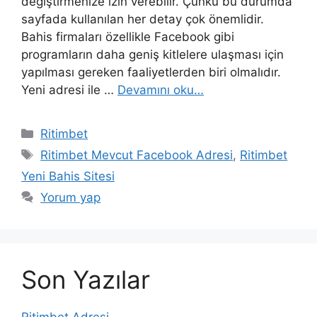
değiştirmenize izin verebilir. Çünkü bu durumda
sayfada kullanılan her detay çok önemlidir.
Bahis firmaları özellikle Facebook gibi
programların daha geniş kitlelere ulaşması için
yapılması gereken faaliyetlerden biri olmalıdır.
Yeni adresi ile …
Devamını oku…
Kategoriler
Ritimbet
Etiketler
Ritimbet Mevcut Facebook Adresi
,
Ritimbet
Yeni Bahis Sitesi
Yorum yap
Son Yazılar