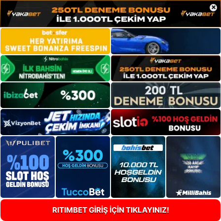
×
RITIMBET GİRİŞ İÇİN TIKLAYINIZ!