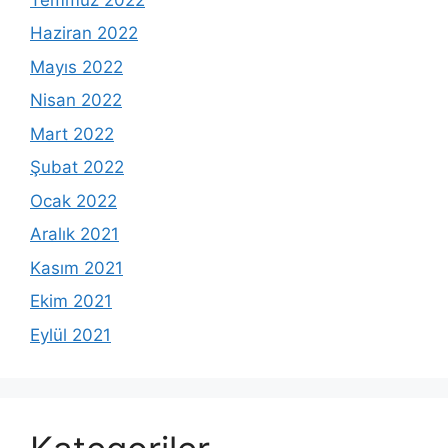
Haziran 2022
Mayıs 2022
Nisan 2022
Mart 2022
Şubat 2022
Ocak 2022
Aralık 2021
Kasım 2021
Ekim 2021
Eylül 2021