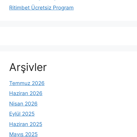
Ritimbet Ücretsiz Program
Arşivler
Temmuz 2026
Haziran 2026
Nisan 2026
Eylül 2025
Haziran 2025
Mayıs 2025