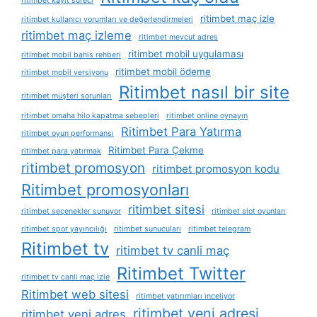
ritimbet kayıt süreci
ritimbet maç izle
ritimbet kullanıcı yorumları ve değerlendirmeleri
ritimbet maç izleme
ritimbet mevcut adres
ritimbet mobil uygulaması
ritimbet mobil bahis rehberi
ritimbet mobil ödeme
ritimbet mobil versiyonu
Ritimbet nasıl bir site
ritimbet müşteri sorunları
ritimbet omaha hilo kapatma sebepleri
ritimbet online oynayın
Ritimbet Para Yatırma
ritimbet oyun performansı
Ritimbet Para Çekme
ritimbet para yatırmak
ritimbet promosyon
ritimbet promosyon kodu
Ritimbet promosyonları
ritimbet sitesi
ritimbet seçenekler sunuyor
ritimbet slot oyunları
ritimbet spor yayıncılığı
ritimbet sunucuları
ritimbet telegram
Ritimbet tv
ritimbet tv canli maç
Ritimbet Twitter
ritimbet tv canli maç izle
Ritimbet web sitesi
ritimbet yatırımları i̇nceliyor
ritimbet yeni adresi
ritimbet yeni adres