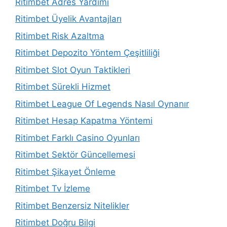
Ritimbet Adres Yardımı
Ritimbet Üyelik Avantajları
Ritimbet Risk Azaltma
Ritimbet Depozito Yöntem Çeşitliliği
Ritimbet Slot Oyun Taktikleri
Ritimbet Sürekli Hizmet
Ritimbet League Of Legends Nasıl Oynanır
Ritimbet Hesap Kapatma Yöntemi
Ritimbet Farklı Casino Oyunları
Ritimbet Sektör Güncellemesi
Ritimbet Şikayet Önleme
Ritimbet Tv İzleme
Ritimbet Benzersiz Nitelikler
Ritimbet Doğru Bilgi