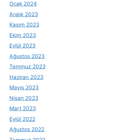
Ocak 2024
Aralık 2023
Kasım 2023
Ekim 2023
Eylül 2023
Ağustos 2023
Temmuz 2023
Haziran 2023
Mayıs 2023
Nisan 2023
Mart 2023
Eylül 2022
Ağustos 2022
Temmuz 2022