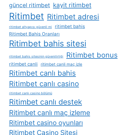
kayit ritimbet
güncel ritimbet
Ritimbet
Ritimbet adresi
ritimbet bahis
ritimbet altyapısı güvenli mi
Ritimbet Bahis Oranları
Ritimbet bahis sitesi
Ritimbet bonus
ritimbet bahis sitesinin güvenilirliği
ritimbet canli
ritimbet canli maç izle
Ritimbet canlı bahis
Ritimbet canlı casino
ritimbet canlı casino bölümü
Ritimbet canlı destek
Ritimbet canlı maç izleme
Ritimbet casino oyunları
Ritimbet Casino Sitesi