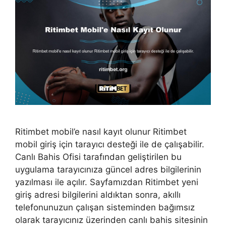
Ritimbet mobil’e nasıl kayıt olunur Ritimbet
mobil giriş için tarayıcı desteği ile de çalışabilir.
Canlı Bahis Ofisi tarafından geliştirilen bu
uygulama tarayıcınıza güncel adres bilgilerinin
yazılması ile açılır. Sayfamızdan Ritimbet yeni
giriş adresi bilgilerini aldıktan sonra, akıllı
telefonunuzun çalışan sisteminden bağımsız
olarak tarayıcınız üzerinden canlı bahis sitesinin