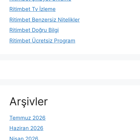
Ritimbet Tv İzleme
Ritimbet Benzersiz Nitelikler
Ritimbet Doğru Bilgi
Ritimbet Ücretsiz Program
Arşivler
Temmuz 2026
Haziran 2026
Nisan 2026