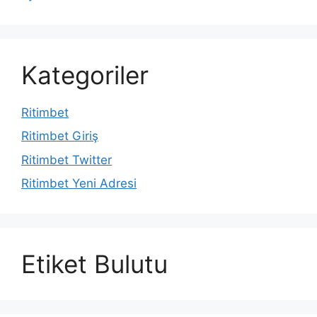
Kategoriler
Ritimbet
Ritimbet Giriş
Ritimbet Twitter
Ritimbet Yeni Adresi
Etiket Bulutu