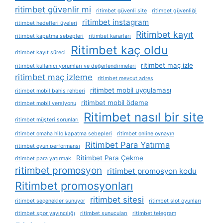
ritimbet güvenlir mi
ritimbet güvenli site
ritimbet güvenliği
ritimbet instagram
ritimbet hedefleri üyeleri
Ritimbet kayıt
ritimbet kapatma sebepleri
ritimbet kararları
Ritimbet kaç oldu
ritimbet kayıt süreci
ritimbet maç izle
ritimbet kullanıcı yorumları ve değerlendirmeleri
ritimbet maç izleme
ritimbet mevcut adres
ritimbet mobil uygulaması
ritimbet mobil bahis rehberi
ritimbet mobil ödeme
ritimbet mobil versiyonu
Ritimbet nasıl bir site
ritimbet müşteri sorunları
ritimbet omaha hilo kapatma sebepleri
ritimbet online oynayın
Ritimbet Para Yatırma
ritimbet oyun performansı
Ritimbet Para Çekme
ritimbet para yatırmak
ritimbet promosyon
ritimbet promosyon kodu
Ritimbet promosyonları
ritimbet sitesi
ritimbet seçenekler sunuyor
ritimbet slot oyunları
ritimbet spor yayıncılığı
ritimbet sunucuları
ritimbet telegram