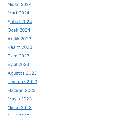
Nisan 2024
Mart 2024
Şubat 2024
Ocak 2024
Aralık 2023
Kasım 2023
Ekim 2023
Eylül 2023
Ağustos 2023
Temmuz 2023
Haziran 2023
Mayıs 2023
Nisan 2023