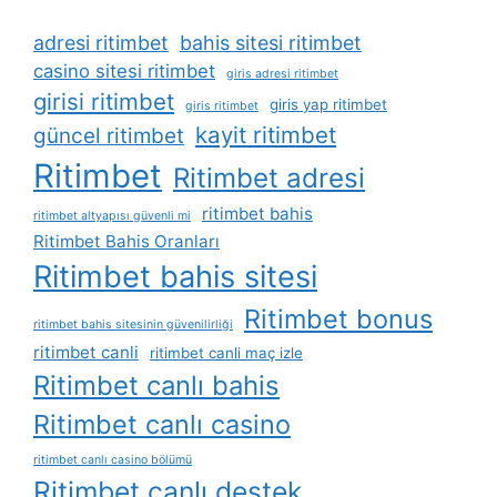
adresi ritimbet
bahis sitesi ritimbet
casino sitesi ritimbet
giris adresi ritimbet
girisi ritimbet
giris yap ritimbet
giris ritimbet
kayit ritimbet
güncel ritimbet
Ritimbet
Ritimbet adresi
ritimbet bahis
ritimbet altyapısı güvenli mi
Ritimbet Bahis Oranları
Ritimbet bahis sitesi
Ritimbet bonus
ritimbet bahis sitesinin güvenilirliği
ritimbet canli
ritimbet canli maç izle
Ritimbet canlı bahis
Ritimbet canlı casino
ritimbet canlı casino bölümü
Ritimbet canlı destek