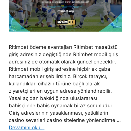
Ritimbet ödeme avantajları Ritimbet masaüstü
giriş adresiniz değiştiğinde Ritimbet mobil giriş
adresiniz de otomatik olarak güncellenecektir.
Ritimbet mobil giriş adresine hiçbir ek çaba
harcamadan erişebilirsiniz. Birçok tarayıcı,
kullandıkları cihazın türüne bağlı olarak
ziyaretçileri en uygun adrese yönlendirebilir.
Yasal açıdan bakıldığında uluslararası
bahisçilerle bahis oynamak biraz sorunludur.
Giriş adreslerinin yasaklanması, yetkililerin
casino severleri casino sitelerine yönlendirme …
Devamını oku…