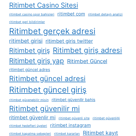
Ritimbet Casino Sitesi
ritimbet com
ritimbet casino spor bahisleri
ritimbet detaylı analizi
ritimbet geri bildirimler
Ritimbet gerçek adresi
ritimbet girisi
ritimbet giris twitter
Ritimbet giriş adresi
Ritimbet giriş
Ritimbet giriş yap
Ritimbet Güncel
ritimbet güncel adres
Ritimbet güncel adresi
Ritimbet güncel giriş
ritimbet güvenilir bahis
ritimbet güvenebilir misin
Ritimbet güvenilir mi
ritimbet güvenlir mi
ritimbet güvenli site
ritimbet güvenliği
ritimbet instagram
ritimbet hedefleri üyeleri
Ritimbet kayıt
ritimbet kapatma sebepleri
ritimbet kararları