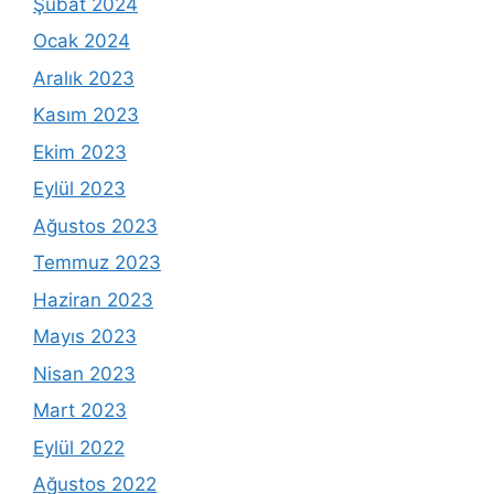
Şubat 2024
Ocak 2024
Aralık 2023
Kasım 2023
Ekim 2023
Eylül 2023
Ağustos 2023
Temmuz 2023
Haziran 2023
Mayıs 2023
Nisan 2023
Mart 2023
Eylül 2022
Ağustos 2022