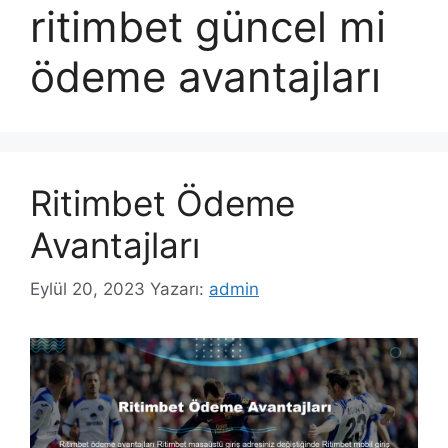
ritimbet güncel mi
ödeme avantajları
Ritimbet Ödeme
Avantajları
Eylül 20, 2023
Yazarı:
admin