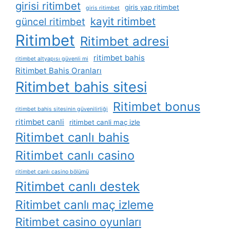
girisi ritimbet
giris yap ritimbet
giris ritimbet
kayit ritimbet
güncel ritimbet
Ritimbet
Ritimbet adresi
ritimbet bahis
ritimbet altyapısı güvenli mi
Ritimbet Bahis Oranları
Ritimbet bahis sitesi
Ritimbet bonus
ritimbet bahis sitesinin güvenilirliği
ritimbet canli
ritimbet canli maç izle
Ritimbet canlı bahis
Ritimbet canlı casino
ritimbet canlı casino bölümü
Ritimbet canlı destek
Ritimbet canlı maç izleme
Ritimbet casino oyunları