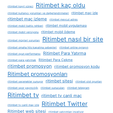
Ritimbet kaç oldu
ritimbet kayıt süreci
ritimbet maç izle
ritimbet kullanıcı yorumları ve değerlendirmeleri
ritimbet maç izleme
ritimbet mevcut adres
ritimbet mobil uygulaması
ritimbet mobil bahis rehberi
ritimbet mobil ödeme
ritimbet mobil versiyonu
Ritimbet nasıl bir site
ritimbet müşteri sorunları
ritimbet omaha hilo kapatma sebepleri
ritimbet online oynayın
Ritimbet Para Yatırma
ritimbet oyun performansı
Ritimbet Para Çekme
ritimbet para yatırmak
ritimbet promosyon
ritimbet promosyon kodu
Ritimbet promosyonları
ritimbet sitesi
ritimbet seçenekler sunuyor
ritimbet slot oyunları
ritimbet spor yayıncılığı
ritimbet sunucuları
ritimbet telegram
Ritimbet tv
ritimbet tv canli maç
Ritimbet Twitter
ritimbet tv canli maç izle
Ritimbet web sitesi
ritimbet yatırımları i̇nceliyor