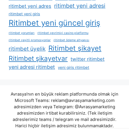
ritimbet yeni adresi
ritimbet yeni adres
ritimbet yeni giris
Ritimbet yeni güncel giriş
ritimbet yorumları
ritimbet çevrimiçi casino platformu
ritimbet çeşitli promosyonlar
ritimbet ödeme altyapısı
Ritimbet şikayet
ritimbet üyelik
Ritimbet şikayetvar
twitter ritimbet
yeni adresi ritimbet
yeni giris ritimbet
Avrasya'nın en büyük reklam platformunda olmak için
Microsoft Teams:
reklam@avrasyamarketing.com
adresimizden veya Telegram: @Avrasyamarketing
adresimizden irtibat kurabilirsiniz. (Tek iletişim
adreslerimiz teams / telegram ve mail adresimizdir.
Harici hiçbir iletişim adresimiz bulunmamaktadır.