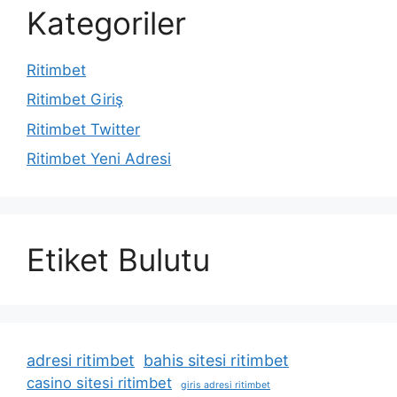
Kategoriler
Ritimbet
Ritimbet Giriş
Ritimbet Twitter
Ritimbet Yeni Adresi
Etiket Bulutu
adresi ritimbet
bahis sitesi ritimbet
casino sitesi ritimbet
giris adresi ritimbet