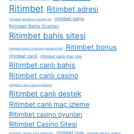
Ritimbet
Ritimbet adresi
ritimbet bahis
ritimbet altyapısı güvenli mi
Ritimbet Bahis Oranları
Ritimbet bahis sitesi
Ritimbet bonus
ritimbet bahis sitesinin güvenilirliği
ritimbet canli
ritimbet canli maç izle
Ritimbet canlı bahis
Ritimbet canlı casino
ritimbet canlı casino bölümü
Ritimbet canlı destek
Ritimbet canlı maç izleme
Ritimbet casino oyunları
Ritimbet Casino Sitesi
ritimbet com
ritimbet casino spor bahisleri
ritimbet detaylı analizi