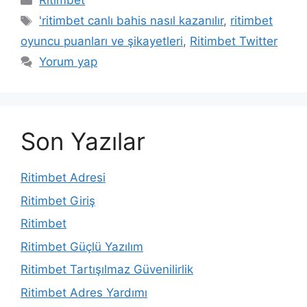
Ritimbet
Etiketler
'ritimbet canlı bahis nasıl kazanılır
,
ritimbet
oyuncu puanları ve şikayetleri
,
Ritimbet Twitter
Yorum yap
Son Yazılar
Ritimbet Adresi
Ritimbet Giriş
Ritimbet
Ritimbet Güçlü Yazılım
Ritimbet Tartışılmaz Güvenilirlik
Ritimbet Adres Yardımı