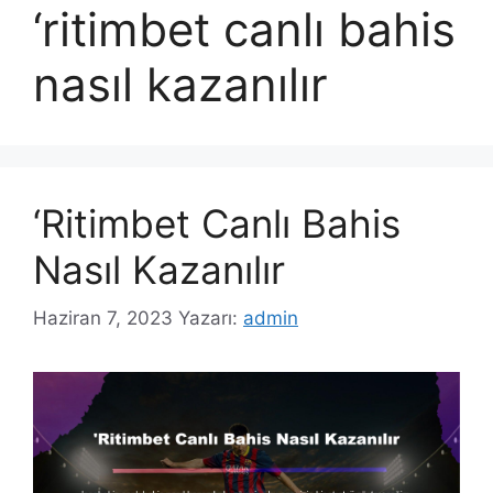
‘ritimbet canlı bahis
nasıl kazanılır
‘Ritimbet Canlı Bahis
Nasıl Kazanılır
Haziran 7, 2023
Yazarı:
admin