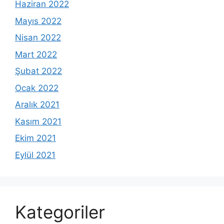
Haziran 2022
Mayıs 2022
Nisan 2022
Mart 2022
Şubat 2022
Ocak 2022
Aralık 2021
Kasım 2021
Ekim 2021
Eylül 2021
Kategoriler