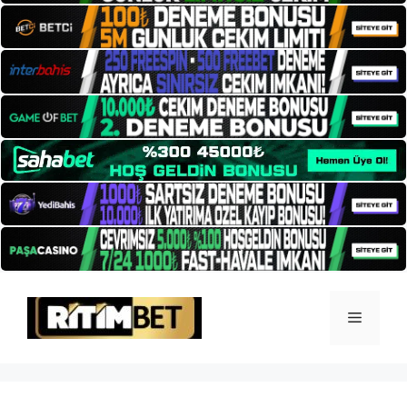
İçeriğe
atla
Menü