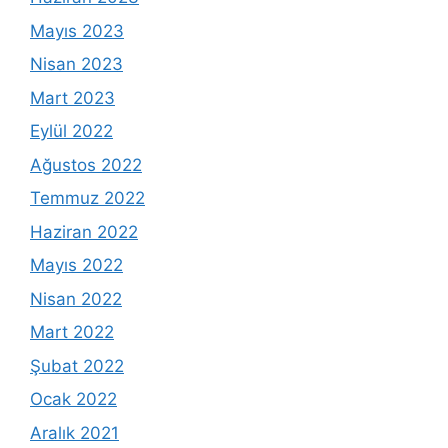
Mayıs 2023
Nisan 2023
Mart 2023
Eylül 2022
Ağustos 2022
Temmuz 2022
Haziran 2022
Mayıs 2022
Nisan 2022
Mart 2022
Şubat 2022
Ocak 2022
Aralık 2021