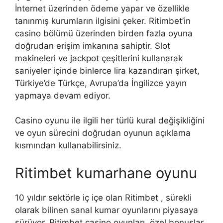
İnternet üzerinden ödeme yapar ve özellikle
tanınmış kurumların ilgisini çeker. Ritimbet’in
casino bölümü üzerinden birden fazla oyuna
doğrudan erişim imkanına sahiptir. Slot
makineleri ve jackpot çeşitlerini kullanarak
saniyeler içinde binlerce lira kazandıran şirket,
Türkiye’de Türkçe, Avrupa’da İngilizce yayın
yapmaya devam ediyor.
Casino oyunu ile ilgili her türlü kural değişikliğini
ve oyun sürecini doğrudan oyunun açıklama
kısmından kullanabilirsiniz.
Ritimbet kumarhane oyunu
10 yıldır sektörle iç içe olan Ritimbet , sürekli
olarak bilinen sanal kumar oyunlarını piyasaya
sürüyor. Ritimbet casino oyunları, özel bonuslar