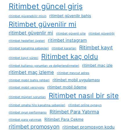
Ritimbet güncel giriş
ritimbet güvenilir bahis
ritimbet güvenebilir misin
Ritimbet güvenilir mi
ritimbet güvenlir mi
ritimbet güvenli site
ritimbet güvenliği
ritimbet instagram
ritimbet hedefleri üyeleri
Ritimbet kayıt
ritimbet kapatma sebepleri
ritimbet kararları
Ritimbet kaç oldu
ritimbet kayıt süreci
ritimbet maç izle
ritimbet kullanıcı yorumları ve değerlendirmeleri
ritimbet maç izleme
ritimbet mevcut adres
ritimbet mobil uygulaması
ritimbet mobil bahis rehberi
ritimbet mobil ödeme
ritimbet mobil versiyonu
Ritimbet nasıl bir site
ritimbet müşteri sorunları
ritimbet omaha hilo kapatma sebepleri
ritimbet online oynayın
Ritimbet Para Yatırma
ritimbet oyun performansı
Ritimbet Para Çekme
ritimbet para yatırmak
ritimbet promosyon
ritimbet promosyon kodu