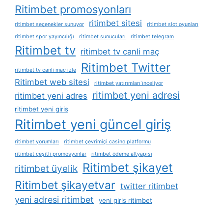
Ritimbet promosyonları
ritimbet sitesi
ritimbet seçenekler sunuyor
ritimbet slot oyunları
ritimbet spor yayıncılığı
ritimbet sunucuları
ritimbet telegram
Ritimbet tv
ritimbet tv canli maç
Ritimbet Twitter
ritimbet tv canli maç izle
Ritimbet web sitesi
ritimbet yatırımları i̇nceliyor
ritimbet yeni adresi
ritimbet yeni adres
ritimbet yeni giris
Ritimbet yeni güncel giriş
ritimbet yorumları
ritimbet çevrimiçi casino platformu
ritimbet çeşitli promosyonlar
ritimbet ödeme altyapısı
Ritimbet şikayet
ritimbet üyelik
Ritimbet şikayetvar
twitter ritimbet
yeni adresi ritimbet
yeni giris ritimbet