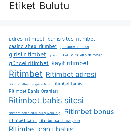
Etiket Bulutu
adresi ritimbet
bahis sitesi ritimbet
casino sitesi ritimbet
giris adresi ritimbet
girisi ritimbet
giris yap ritimbet
giris ritimbet
kayit ritimbet
güncel ritimbet
Ritimbet
Ritimbet adresi
ritimbet bahis
ritimbet altyapısı güvenli mi
Ritimbet Bahis Oranları
Ritimbet bahis sitesi
Ritimbet bonus
ritimbet bahis sitesinin güvenilirliği
ritimbet canli
ritimbet canli maç izle
Ritimbet canlı bahis