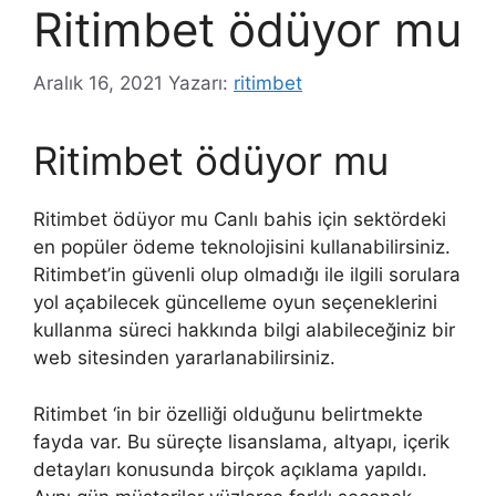
Ritimbet ödüyor mu
Aralık 16, 2021
Yazarı:
ritimbet
Ritimbet ödüyor mu
Ritimbet ödüyor mu Canlı bahis için sektördeki
en popüler ödeme teknolojisini kullanabilirsiniz.
Ritimbet’in güvenli olup olmadığı ile ilgili sorulara
yol açabilecek güncelleme oyun seçeneklerini
kullanma süreci hakkında bilgi alabileceğiniz bir
web sitesinden yararlanabilirsiniz.
Ritimbet ‘in bir özelliği olduğunu belirtmekte
fayda var. Bu süreçte lisanslama, altyapı, içerik
detayları konusunda birçok açıklama yapıldı.