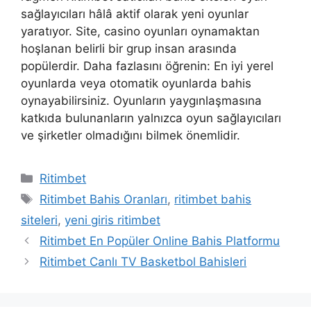
sağlayıcıları hâlâ aktif olarak yeni oyunlar
yaratıyor. Site, casino oyunları oynamaktan
hoşlanan belirli bir grup insan arasında
popülerdir. Daha fazlasını öğrenin: En iyi yerel
oyunlarda veya otomatik oyunlarda bahis
oynayabilirsiniz. Oyunların yaygınlaşmasına
katkıda bulunanların yalnızca oyun sağlayıcıları
ve şirketler olmadığını bilmek önemlidir.
Kategoriler
Ritimbet
Etiketler
Ritimbet Bahis Oranları
,
ritimbet bahis
siteleri
,
yeni giris ritimbet
Yazı
Ritimbet En Popüler Online Bahis Platformu
dolaşımı
Ritimbet Canlı TV Basketbol Bahisleri