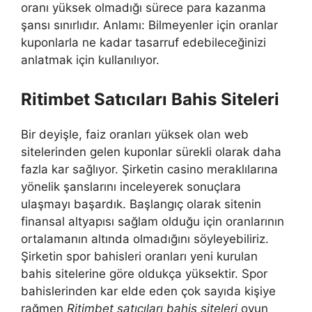
oranı yüksek olmadığı sürece para kazanma
şansı sınırlıdır. Anlamı: Bilmeyenler için oranlar
kuponlarla ne kadar tasarruf edebileceğinizi
anlatmak için kullanılıyor.
Ritimbet Satıcıları Bahis Siteleri
Bir deyişle, faiz oranları yüksek olan web
sitelerinden gelen kuponlar sürekli olarak daha
fazla kar sağlıyor. Şirketin casino meraklılarına
yönelik şanslarını inceleyerek sonuçlara
ulaşmayı başardık. Başlangıç ​​olarak sitenin
finansal altyapısı sağlam olduğu için oranlarının
ortalamanın altında olmadığını söyleyebiliriz.
Şirketin spor bahisleri oranları yeni kurulan
bahis sitelerine göre oldukça yüksektir. Spor
bahislerinden kar elde eden çok sayıda kişiye
rağmen
Ritimbet satıcıları bahis siteleri
oyun