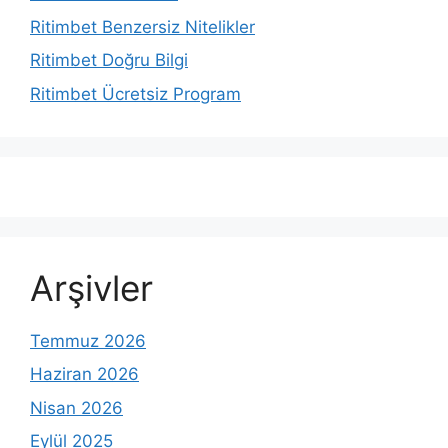
Ritimbet Benzersiz Nitelikler
Ritimbet Doğru Bilgi
Ritimbet Ücretsiz Program
Arşivler
Temmuz 2026
Haziran 2026
Nisan 2026
Eylül 2025