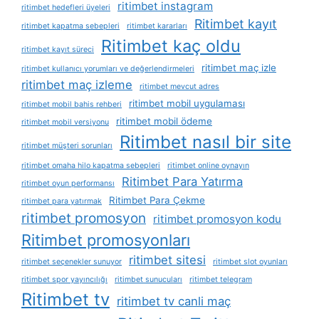
ritimbet instagram
ritimbet hedefleri üyeleri
Ritimbet kayıt
ritimbet kapatma sebepleri
ritimbet kararları
Ritimbet kaç oldu
ritimbet kayıt süreci
ritimbet maç izle
ritimbet kullanıcı yorumları ve değerlendirmeleri
ritimbet maç izleme
ritimbet mevcut adres
ritimbet mobil uygulaması
ritimbet mobil bahis rehberi
ritimbet mobil ödeme
ritimbet mobil versiyonu
Ritimbet nasıl bir site
ritimbet müşteri sorunları
ritimbet omaha hilo kapatma sebepleri
ritimbet online oynayın
Ritimbet Para Yatırma
ritimbet oyun performansı
Ritimbet Para Çekme
ritimbet para yatırmak
ritimbet promosyon
ritimbet promosyon kodu
Ritimbet promosyonları
ritimbet sitesi
ritimbet seçenekler sunuyor
ritimbet slot oyunları
ritimbet spor yayıncılığı
ritimbet sunucuları
ritimbet telegram
Ritimbet tv
ritimbet tv canli maç