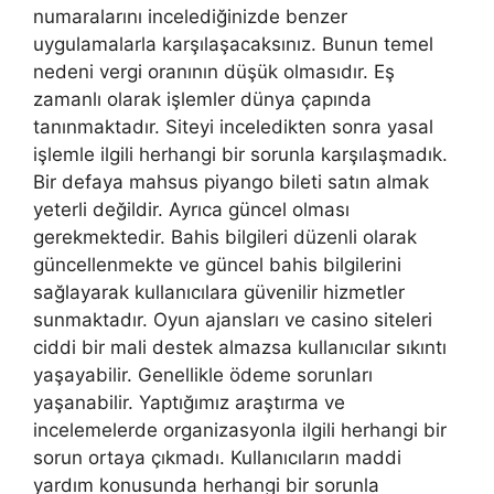
numaralarını incelediğinizde benzer
uygulamalarla karşılaşacaksınız. Bunun temel
nedeni vergi oranının düşük olmasıdır. Eş
zamanlı olarak işlemler dünya çapında
tanınmaktadır. Siteyi inceledikten sonra yasal
işlemle ilgili herhangi bir sorunla karşılaşmadık.
Bir defaya mahsus piyango bileti satın almak
yeterli değildir. Ayrıca güncel olması
gerekmektedir. Bahis bilgileri düzenli olarak
güncellenmekte ve güncel bahis bilgilerini
sağlayarak kullanıcılara güvenilir hizmetler
sunmaktadır. Oyun ajansları ve casino siteleri
ciddi bir mali destek almazsa kullanıcılar sıkıntı
yaşayabilir. Genellikle ödeme sorunları
yaşanabilir. Yaptığımız araştırma ve
incelemelerde organizasyonla ilgili herhangi bir
sorun ortaya çıkmadı. Kullanıcıların maddi
yardım konusunda herhangi bir sorunla