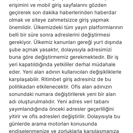
erişimini ve mobil giriş sayfalarını gözden
geçirerek son dakika haberlerinden haberdar
olmak ve siteye zahmetsizce giriş yapmak
önemlidir. Ülkemizdeki tüm yayın platformlarının
belli bir süre sonra adreslerini değiştirmesi
gerekiyor. Ülkemiz kanunları gereği yurt dışında
şube açmak yasaktır, dolayısıyla adresimizi
buna göre değiştirmemiz gerekmektedir. Bir iş
yeri kapatıldığında yetkililer derhal müdahale
eder. Yeni alan adının kullanıcıları değişikliklerle
karşılaşabilir. Ritimbet giriş adresiniz de bu
politikadan etkilenecektir. Ofis alan adınızın
sonundaki numara değiştirilerek yeni bir alan
adı oluşturulmalıdır. Yeni adres veri tabanı
yayımlandığında önceki adresler geçerliliğini
yitirir ve ofis adresleri değiştirilir. Dolayısıyla bu
günlerde arama motorları konusunda
endişelenmenize ve zorluklarla karşılaşmanıza