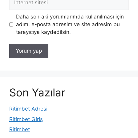
sitesi
Daha sonraki yorumlarımda kullanılması için
adım, e-posta adresim ve site adresim bu
tarayıcıya kaydedilsin.
Son Yazılar
Ritimbet Adresi
Ritimbet Giriş
Ritimbet