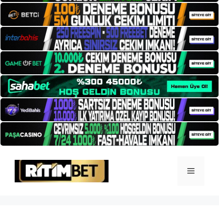
İçeriğe
atla
Menü