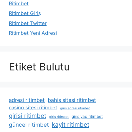
Ritimbet
Ritimbet Giriş
Ritimbet Twitter
Ritimbet Yeni Adresi
Etiket Bulutu
adresi ritimbet
bahis sitesi ritimbet
casino sitesi ritimbet
giris adresi ritimbet
girisi ritimbet
giris yap ritimbet
giris ritimbet
kayit ritimbet
güncel ritimbet