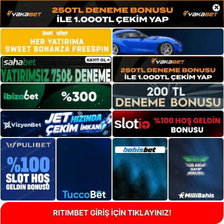
×
RITIMBET GİRİŞ İÇİN TIKLAYINIZ!