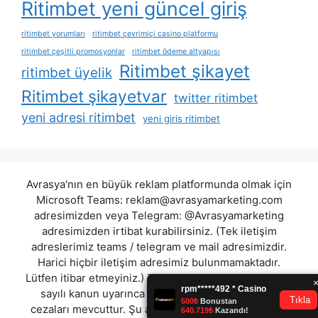
Ritimbet yeni güncel giriş
ritimbet yorumları
ritimbet çevrimiçi casino platformu
ritimbet çeşitli promosyonlar
ritimbet ödeme altyapısı
Ritimbet şikayet
ritimbet üyelik
Ritimbet şikayetvar
twitter ritimbet
yeni adresi ritimbet
yeni giris ritimbet
Avrasya'nın en büyük reklam platformunda olmak için
Microsoft Teams:
reklam@avrasyamarketing.com
adresimizden veya Telegram: @Avrasyamarketing
adresimizden irtibat kurabilirsiniz. (Tek iletişim
adreslerimiz teams / telegram ve mail adresimizdir.
Harici hiçbir iletişim adresimiz bulunmamaktadır.
Lütfen itibar etmeyiniz.) Türkiye yasalarına göre 7258
sayılı kanun uyarınca yasa dışı bahis oynamanın
cezaları mevcuttur. Şu an bulunduğunuz site hiç bir