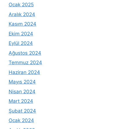
Ocak 2025
Aralık 2024
Kasım 2024
Ekim 2024
Eylül 2024
Ağustos 2024
Temmuz 2024
Haziran 2024
Mayıs 2024
Nisan 2024
Mart 2024
Şubat 2024
Ocak 2024