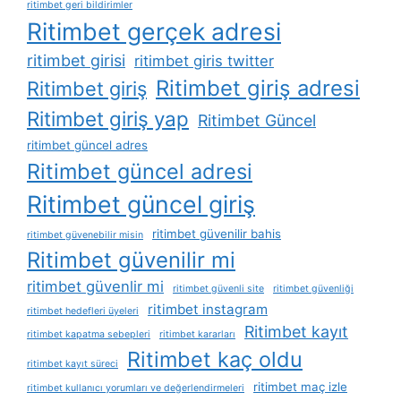
ritimbet geri bildirimler
Ritimbet gerçek adresi
ritimbet girisi
ritimbet giris twitter
Ritimbet giriş adresi
Ritimbet giriş
Ritimbet giriş yap
Ritimbet Güncel
ritimbet güncel adres
Ritimbet güncel adresi
Ritimbet güncel giriş
ritimbet güvenilir bahis
ritimbet güvenebilir misin
Ritimbet güvenilir mi
ritimbet güvenlir mi
ritimbet güvenli site
ritimbet güvenliği
ritimbet instagram
ritimbet hedefleri üyeleri
Ritimbet kayıt
ritimbet kapatma sebepleri
ritimbet kararları
Ritimbet kaç oldu
ritimbet kayıt süreci
ritimbet maç izle
ritimbet kullanıcı yorumları ve değerlendirmeleri