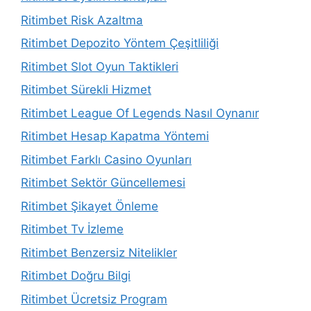
Ritimbet Risk Azaltma
Ritimbet Depozito Yöntem Çeşitliliği
Ritimbet Slot Oyun Taktikleri
Ritimbet Sürekli Hizmet
Ritimbet League Of Legends Nasıl Oynanır
Ritimbet Hesap Kapatma Yöntemi
Ritimbet Farklı Casino Oyunları
Ritimbet Sektör Güncellemesi
Ritimbet Şikayet Önleme
Ritimbet Tv İzleme
Ritimbet Benzersiz Nitelikler
Ritimbet Doğru Bilgi
Ritimbet Ücretsiz Program