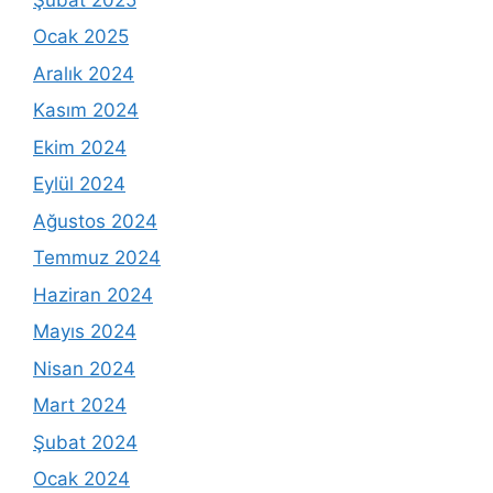
Ocak 2025
Aralık 2024
Kasım 2024
Ekim 2024
Eylül 2024
Ağustos 2024
Temmuz 2024
Haziran 2024
Mayıs 2024
Nisan 2024
Mart 2024
Şubat 2024
Ocak 2024