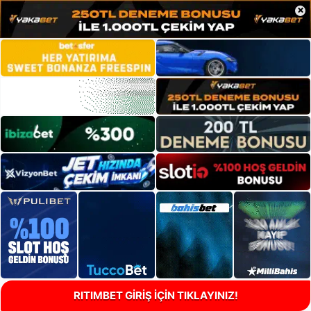
×
RITIMBET GİRİŞ İÇİN TIKLAYINIZ!