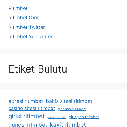
Ritimbet
Ritimbet Giriş
Ritimbet Twitter
Ritimbet Yeni Adresi
Etiket Bulutu
adresi ritimbet
bahis sitesi ritimbet
casino sitesi ritimbet
giris adresi ritimbet
girisi ritimbet
giris yap ritimbet
giris ritimbet
kayit ritimbet
güncel ritimbet