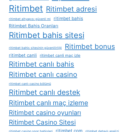
Ritimbet
Ritimbet adresi
ritimbet bahis
ritimbet altyapısı güvenli mi
Ritimbet Bahis Oranları
Ritimbet bahis sitesi
Ritimbet bonus
ritimbet bahis sitesinin güvenilirliği
ritimbet canli
ritimbet canli maç izle
Ritimbet canlı bahis
Ritimbet canlı casino
ritimbet canlı casino bölümü
Ritimbet canlı destek
Ritimbet canlı maç izleme
Ritimbet casino oyunları
Ritimbet Casino Sitesi
ritimbet com
ritimbet casino spor bahisleri
ritimbet detaylı analizi