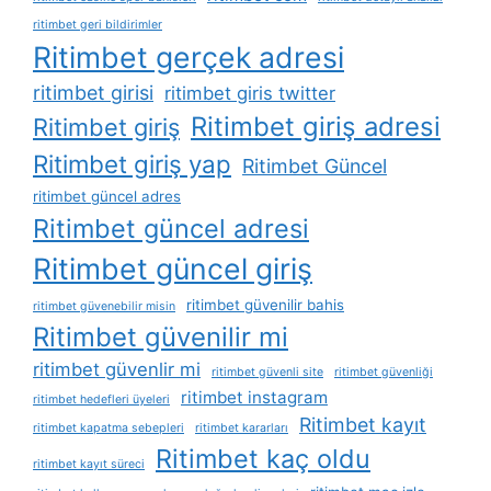
ritimbet geri bildirimler
Ritimbet gerçek adresi
ritimbet girisi
ritimbet giris twitter
Ritimbet giriş adresi
Ritimbet giriş
Ritimbet giriş yap
Ritimbet Güncel
ritimbet güncel adres
Ritimbet güncel adresi
Ritimbet güncel giriş
ritimbet güvenilir bahis
ritimbet güvenebilir misin
Ritimbet güvenilir mi
ritimbet güvenlir mi
ritimbet güvenli site
ritimbet güvenliği
ritimbet instagram
ritimbet hedefleri üyeleri
Ritimbet kayıt
ritimbet kapatma sebepleri
ritimbet kararları
Ritimbet kaç oldu
ritimbet kayıt süreci