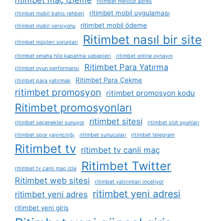
ritimbet maç izleme
ritimbet mevcut adres
ritimbet mobil uygulaması
ritimbet mobil bahis rehberi
ritimbet mobil ödeme
ritimbet mobil versiyonu
Ritimbet nasıl bir site
ritimbet müşteri sorunları
ritimbet omaha hilo kapatma sebepleri
ritimbet online oynayın
Ritimbet Para Yatırma
ritimbet oyun performansı
Ritimbet Para Çekme
ritimbet para yatırmak
ritimbet promosyon
ritimbet promosyon kodu
Ritimbet promosyonları
ritimbet sitesi
ritimbet seçenekler sunuyor
ritimbet slot oyunları
ritimbet spor yayıncılığı
ritimbet sunucuları
ritimbet telegram
Ritimbet tv
ritimbet tv canli maç
Ritimbet Twitter
ritimbet tv canli maç izle
Ritimbet web sitesi
ritimbet yatırımları i̇nceliyor
ritimbet yeni adresi
ritimbet yeni adres
ritimbet yeni giris