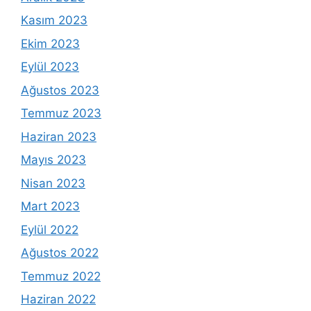
Kasım 2023
Ekim 2023
Eylül 2023
Ağustos 2023
Temmuz 2023
Haziran 2023
Mayıs 2023
Nisan 2023
Mart 2023
Eylül 2022
Ağustos 2022
Temmuz 2022
Haziran 2022