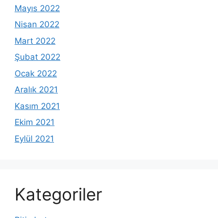
Mayıs 2022
Nisan 2022
Mart 2022
Şubat 2022
Ocak 2022
Aralık 2021
Kasım 2021
Ekim 2021
Eylül 2021
Kategoriler