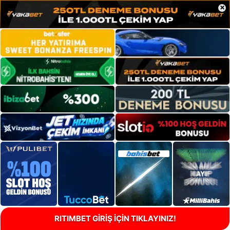
×
RITIMBET GİRİŞ İÇİN TIKLAYINIZ!