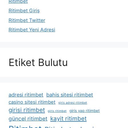
Ritimbet
Ritimbet Giriş
Ritimbet Twitter
Ritimbet Yeni Adresi
Etiket Bulutu
adresi ritimbet
bahis sitesi ritimbet
casino sitesi ritimbet
giris adresi ritimbet
girisi ritimbet
giris yap ritimbet
giris ritimbet
kayit ritimbet
güncel ritimbet