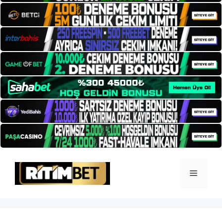
İçeriğe
atla
Menü