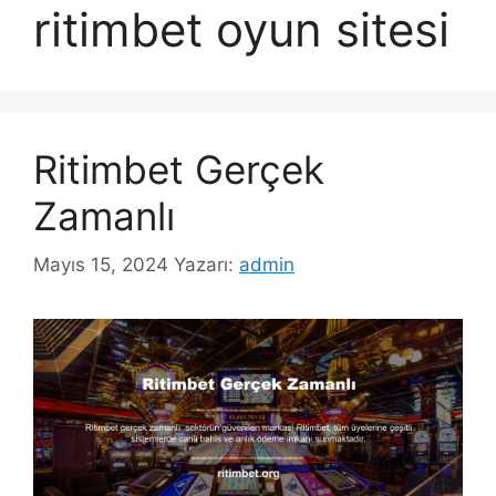
ritimbet oyun sitesi
Ritimbet Gerçek
Zamanlı
Mayıs 15, 2024
Yazarı:
admin