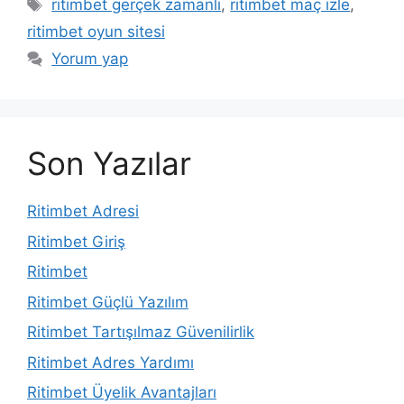
Etiketler
ritimbet gerçek zamanlı
,
ritimbet maç izle
,
ritimbet oyun sitesi
Yorum yap
Son Yazılar
Ritimbet Adresi
Ritimbet Giriş
Ritimbet
Ritimbet Güçlü Yazılım
Ritimbet Tartışılmaz Güvenilirlik
Ritimbet Adres Yardımı
Ritimbet Üyelik Avantajları