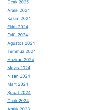
Ocak 2025
Aralık 2024
Kasım 2024
Ekim 2024
Eylül 2024
Ağustos 2024
Temmuz 2024
Haziran 2024
Mayıs 2024
Nisan 2024
Mart 2024
Şubat 2024
Ocak 2024
Aralık 2023