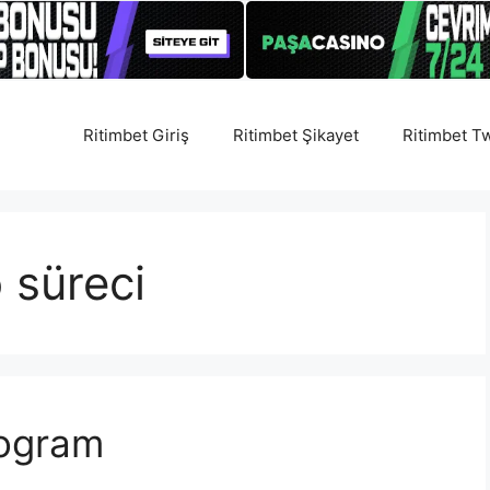
Ritimbet Giriş
Ritimbet Şikayet
Ritimbet Tw
 süreci
rogram