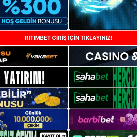
RITIMBET GİRİŞ İÇİN TIKLAYINIZ!