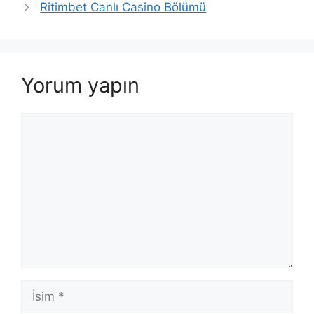
dolaşımı
Ritimbet Canlı Casino Bölümü
Yorum yapın
Yorum
İsim