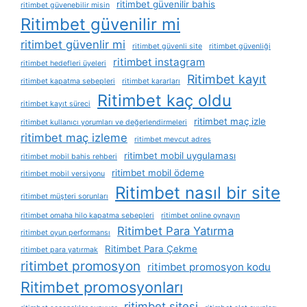
ritimbet güvenilir bahis
ritimbet güvenebilir misin
Ritimbet güvenilir mi
ritimbet güvenlir mi
ritimbet güvenli site
ritimbet güvenliği
ritimbet instagram
ritimbet hedefleri üyeleri
Ritimbet kayıt
ritimbet kapatma sebepleri
ritimbet kararları
Ritimbet kaç oldu
ritimbet kayıt süreci
ritimbet maç izle
ritimbet kullanıcı yorumları ve değerlendirmeleri
ritimbet maç izleme
ritimbet mevcut adres
ritimbet mobil uygulaması
ritimbet mobil bahis rehberi
ritimbet mobil ödeme
ritimbet mobil versiyonu
Ritimbet nasıl bir site
ritimbet müşteri sorunları
ritimbet omaha hilo kapatma sebepleri
ritimbet online oynayın
Ritimbet Para Yatırma
ritimbet oyun performansı
Ritimbet Para Çekme
ritimbet para yatırmak
ritimbet promosyon
ritimbet promosyon kodu
Ritimbet promosyonları
ritimbet sitesi