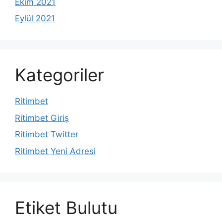
Ekim 2021
Eylül 2021
Kategoriler
Ritimbet
Ritimbet Giriş
Ritimbet Twitter
Ritimbet Yeni Adresi
Etiket Bulutu