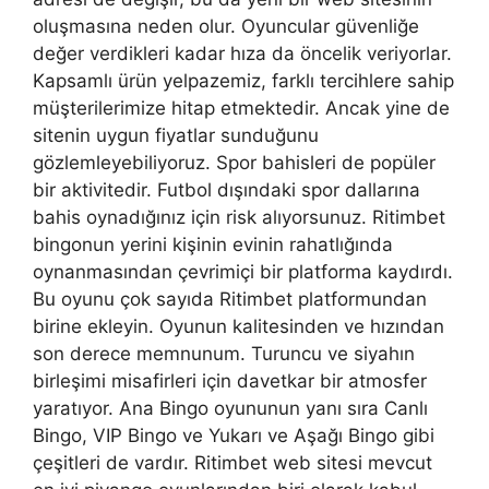
oluşmasına neden olur. Oyuncular güvenliğe
değer verdikleri kadar hıza da öncelik veriyorlar.
Kapsamlı ürün yelpazemiz, farklı tercihlere sahip
müşterilerimize hitap etmektedir. Ancak yine de
sitenin uygun fiyatlar sunduğunu
gözlemleyebiliyoruz. Spor bahisleri de popüler
bir aktivitedir. Futbol dışındaki spor dallarına
bahis oynadığınız için risk alıyorsunuz. Ritimbet
bingonun yerini kişinin evinin rahatlığında
oynanmasından çevrimiçi bir platforma kaydırdı.
Bu oyunu çok sayıda Ritimbet platformundan
birine ekleyin. Oyunun kalitesinden ve hızından
son derece memnunum. Turuncu ve siyahın
birleşimi misafirleri için davetkar bir atmosfer
yaratıyor. Ana Bingo oyununun yanı sıra Canlı
Bingo, VIP Bingo ve Yukarı ve Aşağı Bingo gibi
çeşitleri de vardır. Ritimbet web sitesi mevcut