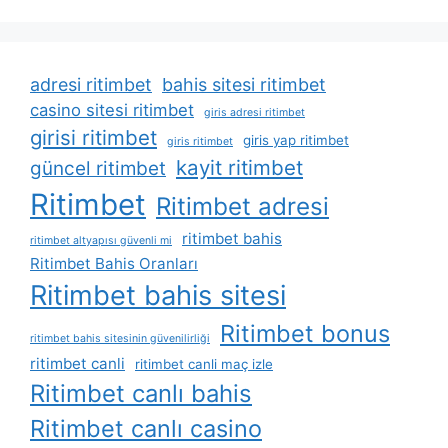
adresi ritimbet
bahis sitesi ritimbet
casino sitesi ritimbet
giris adresi ritimbet
girisi ritimbet
giris yap ritimbet
giris ritimbet
kayit ritimbet
güncel ritimbet
Ritimbet
Ritimbet adresi
ritimbet bahis
ritimbet altyapısı güvenli mi
Ritimbet Bahis Oranları
Ritimbet bahis sitesi
Ritimbet bonus
ritimbet bahis sitesinin güvenilirliği
ritimbet canli
ritimbet canli maç izle
Ritimbet canlı bahis
Ritimbet canlı casino