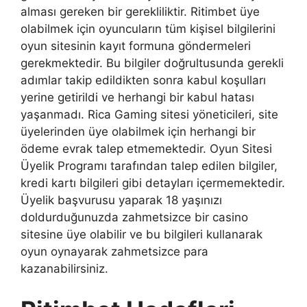
alması gereken bir gerekliliktir. Ritimbet üye
olabilmek için oyuncuların tüm kişisel bilgilerini
oyun sitesinin kayıt formuna göndermeleri
gerekmektedir. Bu bilgiler doğrultusunda gerekli
adımlar takip edildikten sonra kabul koşulları
yerine getirildi ve herhangi bir kabul hatası
yaşanmadı. Rica Gaming sitesi yöneticileri, site
üyelerinden üye olabilmek için herhangi bir
ödeme evrak talep etmemektedir. Oyun Sitesi
Üyelik Programı tarafından talep edilen bilgiler,
kredi kartı bilgileri gibi detayları içermemektedir.
Üyelik başvurusu yaparak 18 yaşınızı
doldurduğunuzda zahmetsizce bir casino
sitesine üye olabilir ve bu bilgileri kullanarak
oyun oynayarak zahmetsizce para
kazanabilirsiniz.