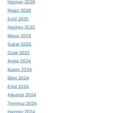
Haziran 2026
Nisan 2026
Eylül 2025
Haziran 2025
Mayıs 2025
Şubat 2025
Ocak 2025
Aralık 2024
Kasım 2024
Ekim 2024
Eylül 2024
Ağustos 2024
Temmuz 2024
Haziran 2024