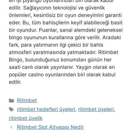
en iyi piyango oyunlarından biri olarak kabul
edilir. Sağlayıcının teknolojisi ve güvenlik
önlemleri, kesintisiz bir oyun deneyimini garanti
eder. Bu, tüm bahisçilerin keyif alabileceği basit
bir oyundur. Puanlar, sanal alemdeki geleneksel
bingo oyununun kurallarına göre verilir. Aradaki
fark, para yatırmanın ilgi çekici bir bahis
atmosferi yaratmasında yatmaktadır. Ritimbet
Bingo, bulunduğunuz konumdan günün her
saati canlı olarak yayınlanır. Yaygın olarak en
popüler casino oyunlarından biri olarak kabul
edilir.
Kategoriler
Ritimbet
Etiketler
ritimbet hedefleri üyeleri
,
ritimbet üyeleri
,
ritimbet üyelik
Yazı
Ritimbet Slot Altyapısı Nedir