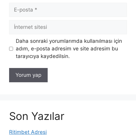
E-
posta
İnternet
sitesi
Daha sonraki yorumlarımda kullanılması için
adım, e-posta adresim ve site adresim bu
tarayıcıya kaydedilsin.
Son Yazılar
Ritimbet Adresi