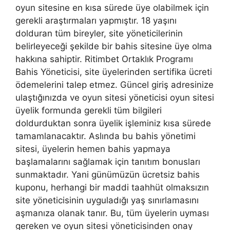
oyun sitesine en kısa sürede üye olabilmek için
gerekli araştırmaları yapmıştır. 18 yaşını
dolduran tüm bireyler, site yöneticilerinin
belirleyeceği şekilde bir bahis sitesine üye olma
hakkına sahiptir. Ritimbet Ortaklık Programı
Bahis Yöneticisi, site üyelerinden sertifika ücreti
ödemelerini talep etmez. Güncel giriş adresinize
ulaştığınızda ve oyun sitesi yöneticisi oyun sitesi
üyelik formunda gerekli tüm bilgileri
doldurduktan sonra üyelik işleminiz kısa sürede
tamamlanacaktır. Aslında bu bahis yönetimi
sitesi, üyelerin hemen bahis yapmaya
başlamalarını sağlamak için tanıtım bonusları
sunmaktadır. Yani günümüzün ücretsiz bahis
kuponu, herhangi bir maddi taahhüt olmaksızın
site yöneticisinin uyguladığı yaş sınırlamasını
aşmanıza olanak tanır. Bu, tüm üyelerin uyması
gereken ve oyun sitesi yöneticisinden onay