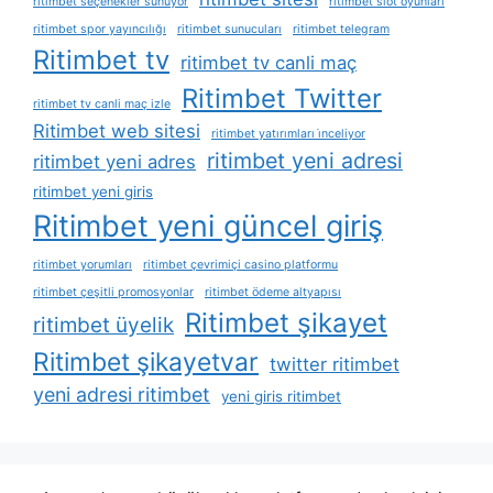
ritimbet seçenekler sunuyor
ritimbet slot oyunları
ritimbet spor yayıncılığı
ritimbet sunucuları
ritimbet telegram
Ritimbet tv
ritimbet tv canli maç
Ritimbet Twitter
ritimbet tv canli maç izle
Ritimbet web sitesi
ritimbet yatırımları i̇nceliyor
ritimbet yeni adresi
ritimbet yeni adres
ritimbet yeni giris
Ritimbet yeni güncel giriş
ritimbet yorumları
ritimbet çevrimiçi casino platformu
ritimbet çeşitli promosyonlar
ritimbet ödeme altyapısı
Ritimbet şikayet
ritimbet üyelik
Ritimbet şikayetvar
twitter ritimbet
yeni adresi ritimbet
yeni giris ritimbet