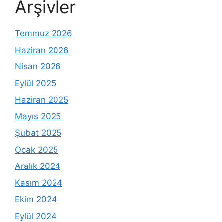
Arşivler
Temmuz 2026
Haziran 2026
Nisan 2026
Eylül 2025
Haziran 2025
Mayıs 2025
Şubat 2025
Ocak 2025
Aralık 2024
Kasım 2024
Ekim 2024
Eylül 2024