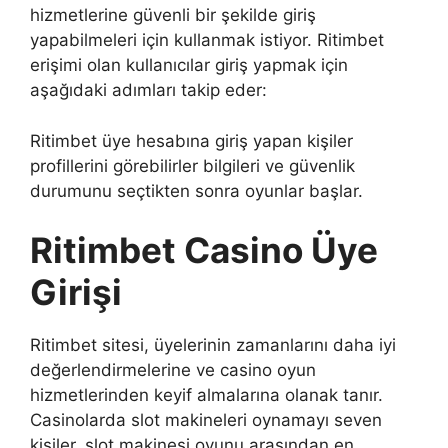
hizmetlerine güvenli bir şekilde giriş
yapabilmeleri için kullanmak istiyor. Ritimbet
erişimi olan kullanıcılar giriş yapmak için
aşağıdaki adımları takip eder:
Ritimbet üye hesabına giriş yapan kişiler
profillerini görebilirler bilgileri ve güvenlik
durumunu seçtikten sonra oyunlar başlar.
Ritimbet Casino Üye
Girişi
Ritimbet sitesi, üyelerinin zamanlarını daha iyi
değerlendirmelerine ve casino oyun
hizmetlerinden keyif almalarına olanak tanır.
Casinolarda slot makineleri oynamayı seven
kişiler, slot makinesi oyunu arasından en