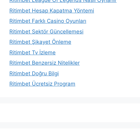
Ritimbet League Of Legends Nasıl Oynanır
Ritimbet Hesap Kapatma Yöntemi
Ritimbet Farklı Casino Oyunları
Ritimbet Sektör Güncellemesi
Ritimbet Şikayet Önleme
Ritimbet Tv İzleme
Ritimbet Benzersiz Nitelikler
Ritimbet Doğru Bilgi
Ritimbet Ücretsiz Program