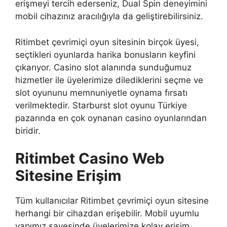
erişmeyi tercih ederseniz, Dual Spin deneyimini
mobil cihazınız aracılığıyla da geliştirebilirsiniz.
Ritimbet çevrimiçi oyun sitesinin birçok üyesi,
seçtikleri oyunlarda harika bonusların keyfini
çıkarıyor. Casino slot alanında sunduğumuz
hizmetler ile üyelerimize dilediklerini seçme ve
slot oyununu memnuniyetle oynama fırsatı
verilmektedir. Starburst slot oyunu Türkiye
pazarında en çok oynanan casino oyunlarından
biridir.
Ritimbet Casino Web
Sitesine Erişim
Tüm kullanıcılar Ritimbet çevrimiçi oyun sitesine
herhangi bir cihazdan erişebilir. Mobil uyumlu
yapımız sayesinde üyelerimize kolay erişim