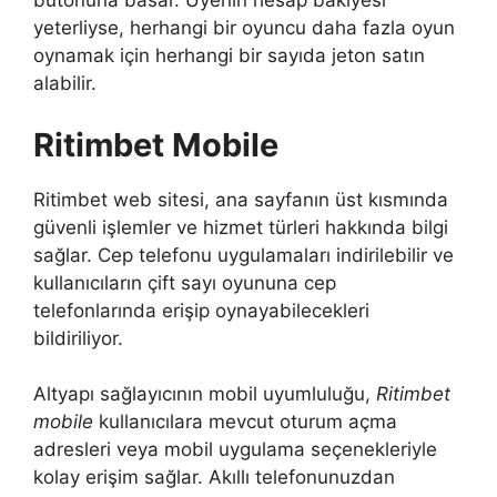
butonuna basar. Üyenin hesap bakiyesi
yeterliyse, herhangi bir oyuncu daha fazla oyun
oynamak için herhangi bir sayıda jeton satın
alabilir.
Ritimbet Mobile
Ritimbet web sitesi, ana sayfanın üst kısmında
güvenli işlemler ve hizmet türleri hakkında bilgi
sağlar. Cep telefonu uygulamaları indirilebilir ve
kullanıcıların çift sayı oyununa cep
telefonlarında erişip oynayabilecekleri
bildiriliyor.
Altyapı sağlayıcının mobil uyumluluğu,
Ritimbet
mobile
kullanıcılara mevcut oturum açma
adresleri veya mobil uygulama seçenekleriyle
kolay erişim sağlar. Akıllı telefonunuzdan