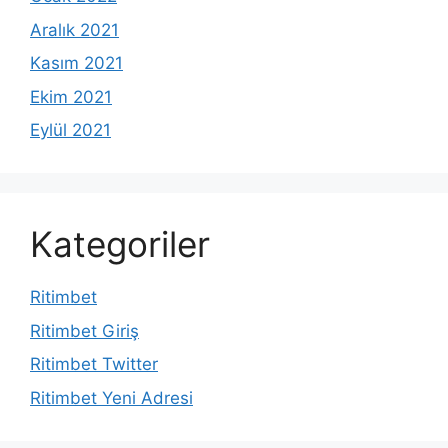
Aralık 2021
Kasım 2021
Ekim 2021
Eylül 2021
Kategoriler
Ritimbet
Ritimbet Giriş
Ritimbet Twitter
Ritimbet Yeni Adresi