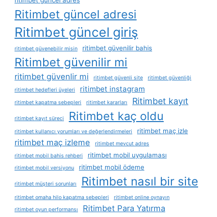
Ritimbet güncel adresi
Ritimbet güncel giriş
ritimbet güvenilir bahis
ritimbet güvenebilir misin
Ritimbet güvenilir mi
ritimbet güvenlir mi
ritimbet güvenli site
ritimbet güvenliği
ritimbet instagram
ritimbet hedefleri üyeleri
Ritimbet kayıt
ritimbet kapatma sebepleri
ritimbet kararları
Ritimbet kaç oldu
ritimbet kayıt süreci
ritimbet maç izle
ritimbet kullanıcı yorumları ve değerlendirmeleri
ritimbet maç izleme
ritimbet mevcut adres
ritimbet mobil uygulaması
ritimbet mobil bahis rehberi
ritimbet mobil ödeme
ritimbet mobil versiyonu
Ritimbet nasıl bir site
ritimbet müşteri sorunları
ritimbet omaha hilo kapatma sebepleri
ritimbet online oynayın
Ritimbet Para Yatırma
ritimbet oyun performansı