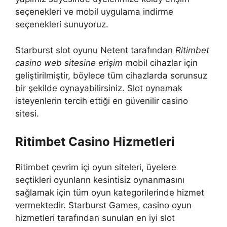
seçenekleri ve mobil uygulama indirme
seçenekleri sunuyoruz.
Starburst slot oyunu Netent tarafından
Ritimbet
casino web sitesine erişim
mobil cihazlar için
geliştirilmiştir, böylece tüm cihazlarda sorunsuz
bir şekilde oynayabilirsiniz. Slot oynamak
isteyenlerin tercih ettiği en güvenilir casino
sitesi.
Ritimbet Casino Hizmetleri
Ritimbet çevrim içi oyun siteleri, üyelere
seçtikleri oyunların kesintisiz oynanmasını
sağlamak için tüm oyun kategorilerinde hizmet
vermektedir. Starburst Games, casino oyun
hizmetleri tarafından sunulan en iyi slot