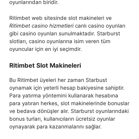
oyunlarından biridir.
Ritimbet web sitesinde slot makineleri ve
Ritimbet casino hizmetleri
canlı casino oyunları
gibi casino oyunları sunulmaktadır. Starburst
slotları, casino oyunlarına isim veren tüm
oyuncular için en iyi seçimdir.
Ritimbet Slot Makineleri
Bu Ritimbet üyeleri her zaman Starbust
oynamak için yeterli hesap bakiyesine sahiptir.
Para yatırma yöntemini kullanarak hesabına
para yatıran herkes, slot makinelerinde bonuslar
ve bedava dönüşler alır. Starburst oyunlarındaki
bonus turları, kullanıcıların ücretsiz oyunlar
oynayarak para kazanmalarını sağlar.