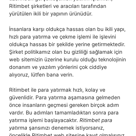
Ritimbet şirketleri ve aracıları tarafından
yürütülen ikili bir yapının ürünüdür.
İnsanlara karşı oldukça hassas olan bu ikili yapı,
hızlı para yatırma ve çekme işlemi ile işlevini
oldukça hassas bir şekilde yerine getirmektedir.
Şirket politikamız olan bu gizliliği sağlamak için
web sitemizin üzerine kurulu olduğu teknolojinin
donanım ve yazılım yönlerini çok ciddiye
alıyoruz, lütfen bana verin.
Ritimbet ile para yatırmak hızlı, kolay ve
güvenlidir. Para yatırma aşamasına gelmeden
önce insanların geçmesi gereken birçok adım
vardır. Bu adımları tamamladıktan sonra para
yatırma işlemi başlayacaktır.
Ritimbet para
yatırma
şansınızı denemek istiyorsanız,
öncelikle Ritimbet web sitesine kayıt olmalısınız.