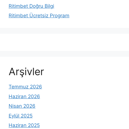
Ritimbet Doğru Bilgi
Ritimbet Ücretsiz Program
Arşivler
Temmuz 2026
Haziran 2026
Nisan 2026
Eylül 2025
Haziran 2025