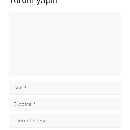
Yorum yapın
Yorum
İsim
E-
posta
İnternet
sitesi