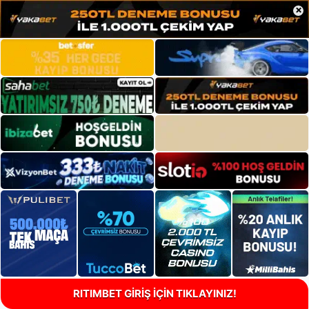
×
RITIMBET GİRİŞ İÇİN TIKLAYINIZ!