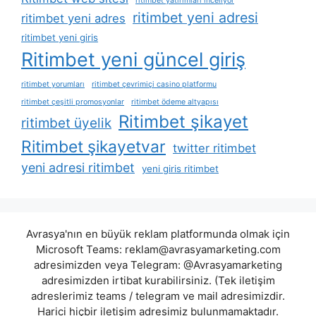
ritimbet yatırımları i̇nceliyor
ritimbet yeni adresi
ritimbet yeni adres
ritimbet yeni giris
Ritimbet yeni güncel giriş
ritimbet yorumları
ritimbet çevrimiçi casino platformu
ritimbet çeşitli promosyonlar
ritimbet ödeme altyapısı
Ritimbet şikayet
ritimbet üyelik
Ritimbet şikayetvar
twitter ritimbet
yeni adresi ritimbet
yeni giris ritimbet
Avrasya'nın en büyük reklam platformunda olmak için
Microsoft Teams:
reklam@avrasyamarketing.com
adresimizden veya Telegram: @Avrasyamarketing
adresimizden irtibat kurabilirsiniz. (Tek iletişim
adreslerimiz teams / telegram ve mail adresimizdir.
Harici hiçbir iletişim adresimiz bulunmamaktadır.