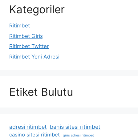
Kategoriler
Ritimbet
Ritimbet Giriş
Ritimbet Twitter
Ritimbet Yeni Adresi
Etiket Bulutu
adresi ritimbet
bahis sitesi ritimbet
casino sitesi ritimbet
giris adresi ritimbet