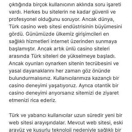
çıktığında birçok kullanıcının aklında soru işareti
vardı. Herkes bu sitelerin ne kadar güvenli ve
profesyonel olduğunu soruyor. Ancak dünya,
Türk casino web sitesi endüstrisinin büyümesini
gördü. Günümüzde ülkemiz girişimcileri en
sağlıklı hizmetleri internet üzerinden sunmaya
başlamıştır. Ancak artık ünlü casino siteleri
arasında Türk siteleri de yükselmeye başladı.
Ancak oyunları oynarken sitenin tecrübesini ve
yasal dayanaklarını her zaman göz önünde
bulundurmalısınız. Kullanıcılarımıza kazançlı bir
casino deneyimi yaşatıyoruz. Ayrıca otantik bir
casino deneyimi arıyorsanız sitemizi de ziyaret
etmenizi rica ederiz.
Türk ve yabancı kullanıcılar uzun süredir yeni bir
web sitesi arayışındalar. Mevcut web sitesi, eski
arayüz ve kusurlu teknoloji nedeniyle sağlıklı bir