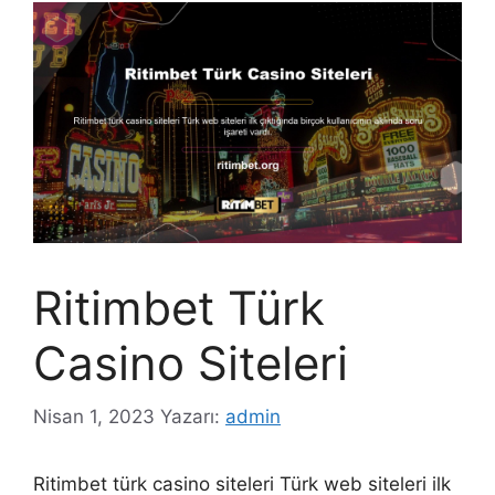
Ritimbet Türk
Casino Siteleri
Nisan 1, 2023
Yazarı:
admin
Ritimbet türk casino siteleri Türk web siteleri ilk