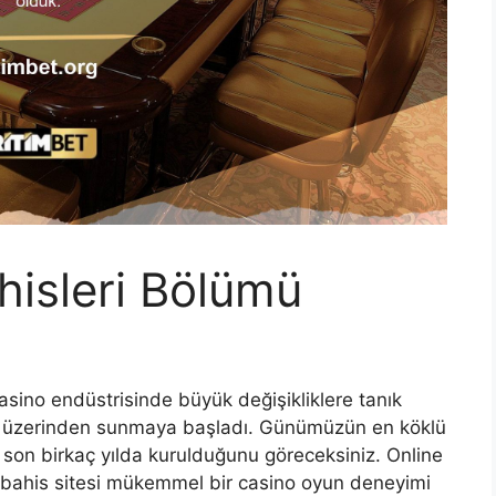
hisleri Bölümü
asino endüstrisinde büyük değişikliklere tanık
rnet üzerinden sunmaya başladı. Günümüzün en köklü
 son birkaç yılda kurulduğunu göreceksiniz. Online
u bahis sitesi mükemmel bir casino oyun deneyimi