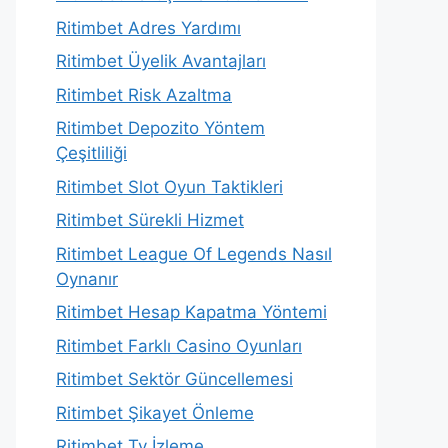
Ritimbet Adres Yardımı
Ritimbet Üyelik Avantajları
Ritimbet Risk Azaltma
Ritimbet Depozito Yöntem
Çeşitliliği
Ritimbet Slot Oyun Taktikleri
Ritimbet Sürekli Hizmet
Ritimbet League Of Legends Nasıl
Oynanır
Ritimbet Hesap Kapatma Yöntemi
Ritimbet Farklı Casino Oyunları
Ritimbet Sektör Güncellemesi
Ritimbet Şikayet Önleme
Ritimbet Tv İzleme