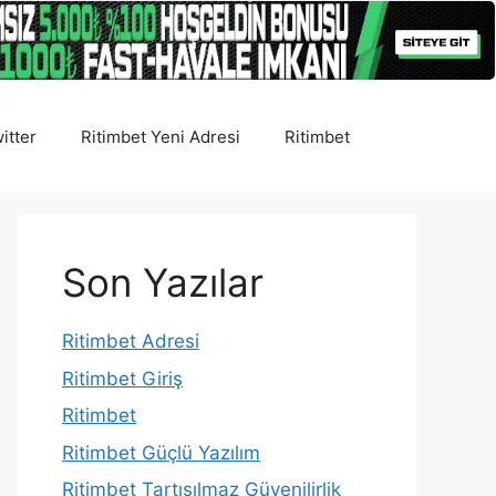
itter
Ritimbet Yeni Adresi
Ritimbet
Son Yazılar
Ritimbet Adresi
Ritimbet Giriş
Ritimbet
Ritimbet Güçlü Yazılım
Ritimbet Tartışılmaz Güvenilirlik