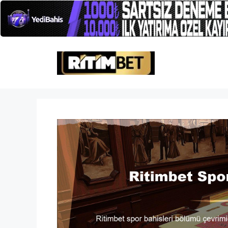
İçeriğe
atla