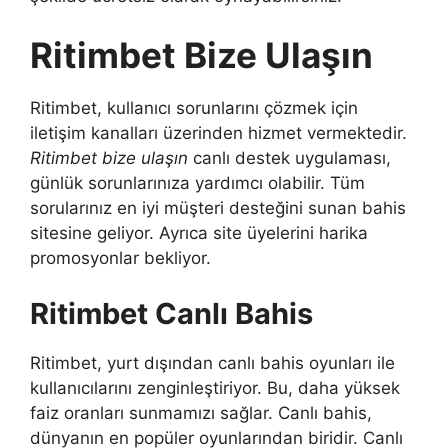
Ritimbet Bize Ulaşın
Ritimbet, kullanıcı sorunlarını çözmek için
iletişim kanalları üzerinden hizmet vermektedir.
Ritimbet bize ulaşın
canlı destek uygulaması,
günlük sorunlarınıza yardımcı olabilir. Tüm
sorularınız en iyi müşteri desteğini sunan bahis
sitesine geliyor. Ayrıca site üyelerini harika
promosyonlar bekliyor.
Ritimbet Canlı Bahis
Ritimbet, yurt dışından canlı bahis oyunları ile
kullanıcılarını zenginleştiriyor. Bu, daha yüksek
faiz oranları sunmamızı sağlar. Canlı bahis,
dünyanın en popüler oyunlarından biridir. Canlı