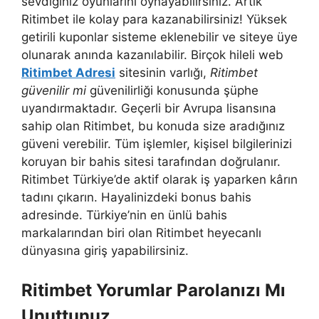
sevdiğiniz oyunlarını oynayabilirsiniz. Artık
Ritimbet ile kolay para kazanabilirsiniz! Yüksek
getirili kuponlar sisteme eklenebilir ve siteye üye
olunarak anında kazanılabilir. Birçok hileli web
Ritimbet Adresi
sitesinin varlığı,
Ritimbet
güvenilir mi
güvenilirliği konusunda şüphe
uyandırmaktadır. Geçerli bir Avrupa lisansına
sahip olan Ritimbet, bu konuda size aradığınız
güveni verebilir. Tüm işlemler, kişisel bilgilerinizi
koruyan bir bahis sitesi tarafından doğrulanır.
Ritimbet Türkiye’de aktif olarak iş yaparken kârın
tadını çıkarın. Hayalinizdeki bonus bahis
adresinde. Türkiye’nin en ünlü bahis
markalarından biri olan Ritimbet heyecanlı
dünyasına giriş yapabilirsiniz.
Ritimbet Yorumlar Parolanızı Mı
Unuttunuz