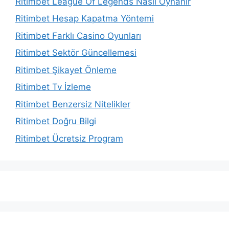
Ritimbet League Of Legends Nasıl Oynanır
Ritimbet Hesap Kapatma Yöntemi
Ritimbet Farklı Casino Oyunları
Ritimbet Sektör Güncellemesi
Ritimbet Şikayet Önleme
Ritimbet Tv İzleme
Ritimbet Benzersiz Nitelikler
Ritimbet Doğru Bilgi
Ritimbet Ücretsiz Program