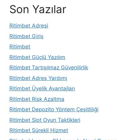
Son Yazılar
Ritimbet Adresi
Ritimbet Giriş
Ritimbet
Ritimbet Güçlü Yazılım
Ritimbet Tartışılmaz Güvenilirlik
Ritimbet Adres Yardımı
Ritimbet Üyelik Avantajları
Ritimbet Risk Azaltma
Ritimbet Depozito Yöntem Çeşitliliği
Ritimbet Slot Oyun Taktikleri
Ritimbet Sürekli Hizmet