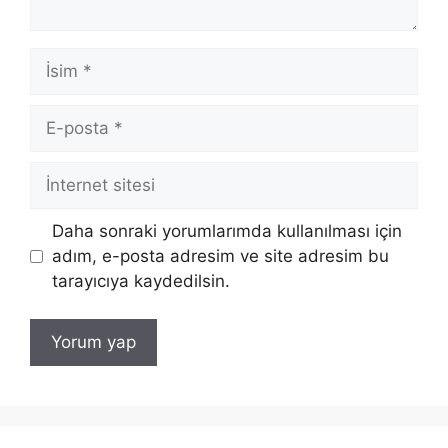
İsim
E-
posta
İnternet
sitesi
Daha sonraki yorumlarımda kullanılması için
adım, e-posta adresim ve site adresim bu
tarayıcıya kaydedilsin.