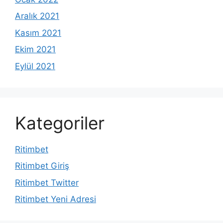
Aralık 2021
Kasım 2021
Ekim 2021
Eylül 2021
Kategoriler
Ritimbet
Ritimbet Giriş
Ritimbet Twitter
Ritimbet Yeni Adresi