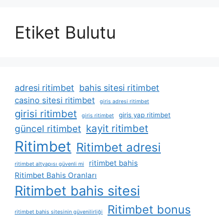
Etiket Bulutu
adresi ritimbet
bahis sitesi ritimbet
casino sitesi ritimbet
giris adresi ritimbet
girisi ritimbet
giris yap ritimbet
giris ritimbet
kayit ritimbet
güncel ritimbet
Ritimbet
Ritimbet adresi
ritimbet bahis
ritimbet altyapısı güvenli mi
Ritimbet Bahis Oranları
Ritimbet bahis sitesi
Ritimbet bonus
ritimbet bahis sitesinin güvenilirliği