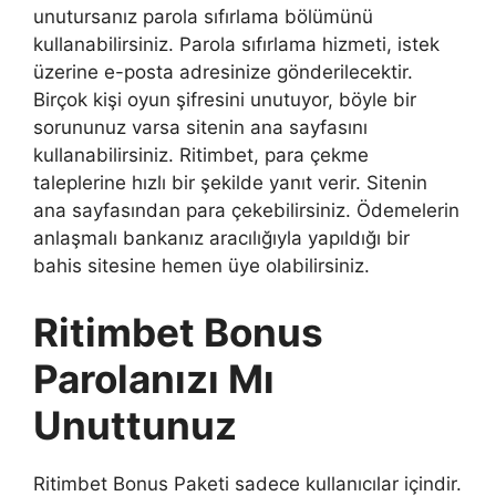
unutursanız parola sıfırlama bölümünü
kullanabilirsiniz. Parola sıfırlama hizmeti, istek
üzerine e-posta adresinize gönderilecektir.
Birçok kişi oyun şifresini unutuyor, böyle bir
sorununuz varsa sitenin ana sayfasını
kullanabilirsiniz. Ritimbet, para çekme
taleplerine hızlı bir şekilde yanıt verir. Sitenin
ana sayfasından para çekebilirsiniz. Ödemelerin
anlaşmalı bankanız aracılığıyla yapıldığı bir
bahis sitesine hemen üye olabilirsiniz.
Ritimbet Bonus
Parolanızı Mı
Unuttunuz
Ritimbet Bonus Paketi sadece kullanıcılar içindir.