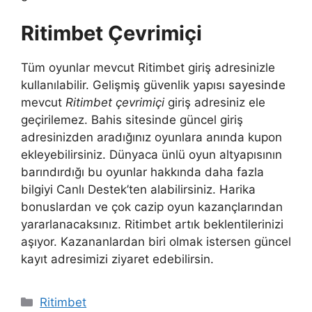
Ritimbet Çevrimiçi
Tüm oyunlar mevcut Ritimbet giriş adresinizle
kullanılabilir. Gelişmiş güvenlik yapısı sayesinde
mevcut
Ritimbet çevrimiçi
giriş adresiniz ele
geçirilemez. Bahis sitesinde güncel giriş
adresinizden aradığınız oyunlara anında kupon
ekleyebilirsiniz. Dünyaca ünlü oyun altyapısının
barındırdığı bu oyunlar hakkında daha fazla
bilgiyi Canlı Destek’ten alabilirsiniz. Harika
bonuslardan ve çok cazip oyun kazançlarından
yararlanacaksınız. Ritimbet artık beklentilerinizi
aşıyor. Kazananlardan biri olmak istersen güncel
kayıt adresimizi ziyaret edebilirsin.
Kategoriler
Ritimbet