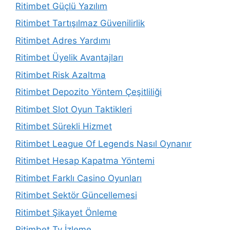
Ritimbet Güçlü Yazılım
Ritimbet Tartışılmaz Güvenilirlik
Ritimbet Adres Yardımı
Ritimbet Üyelik Avantajları
Ritimbet Risk Azaltma
Ritimbet Depozito Yöntem Çeşitliliği
Ritimbet Slot Oyun Taktikleri
Ritimbet Sürekli Hizmet
Ritimbet League Of Legends Nasıl Oynanır
Ritimbet Hesap Kapatma Yöntemi
Ritimbet Farklı Casino Oyunları
Ritimbet Sektör Güncellemesi
Ritimbet Şikayet Önleme
Ritimbet Tv İzleme