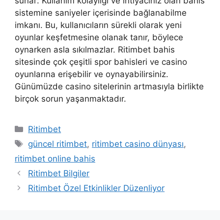
sunar: Kullanım kolaylığı ve ihtiyacınız olan bahis
sistemine saniyeler içerisinde bağlanabilme
imkanı. Bu, kullanıcıların sürekli olarak yeni
oyunlar keşfetmesine olanak tanır, böylece
oynarken asla sıkılmazlar. Ritimbet bahis
sitesinde çok çeşitli spor bahisleri ve casino
oyunlarına erişebilir ve oynayabilirsiniz.
Günümüzde casino sitelerinin artmasıyla birlikte
birçok sorun yaşanmaktadır.
Kategoriler
Ritimbet
Etiketler
güncel ritimbet
,
ritimbet casino dünyası
,
ritimbet online bahis
Yazı
Ritimbet Bilgiler
dolaşımı
Ritimbet Özel Etkinlikler Düzenliyor