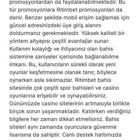
promosyonlardan da faydalanabilmektedir. Bu
tür promosyonlara Ritimbet promosyonları da
denir. Benzer şekilde mobil erişim sağlamak için
güncel adresinizdeki üye giriş alanını
doldurmanız gerekmektedir. Yüksek kaliteli bir
yöntem altyapısı çeşitli avantajlar sunar:
Kullanım kolaylığı ve ihtiyacınız olan bahis
sistemine saniyeler içerisinde bağlanabilme
imkanı. Bu, kullanıcıların sürekli olarak yeni
oyunlar keşfetmesine olanak tanır, böylece
oynarken asla sıkılmazlar. Ritimbet bahis
sitesinde çok çeşitli spor bahisleri ve casino
oyunlarına erişebilir ve oynayabilirsiniz.
Günümüzde casino sitelerinin artmasıyla birlikte
birçok sorun yaşanmaktadır. Katılırken verdiğiniz
bilgilere her zaman dikkat etmelisiniz. Bahis
siteleri aynı zamanda oyunculara güvenme
lisansına da sahiptir. Canlı destek hattımızda