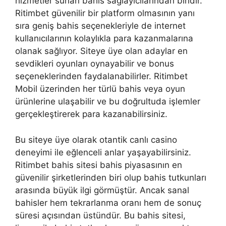
hizmetler sunan bahis sağlayıcılarından biridir.
Ritimbet güvenilir bir platform olmasının yanı
sıra geniş bahis seçenekleriyle de internet
kullanıcılarının kolaylıkla para kazanmalarına
olanak sağlıyor. Siteye üye olan adaylar en
sevdikleri oyunları oynayabilir ve bonus
seçeneklerinden faydalanabilirler. Ritimbet
Mobil üzerinden her türlü bahis veya oyun
ürünlerine ulaşabilir ve bu doğrultuda işlemler
gerçekleştirerek para kazanabilirsiniz.
Bu siteye üye olarak otantik canlı casino
deneyimi ile eğlenceli anlar yaşayabilirsiniz.
Ritimbet bahis sitesi bahis piyasasının en
güvenilir şirketlerinden biri olup bahis tutkunları
arasında büyük ilgi görmüştür. Ancak sanal
bahisler hem tekrarlanma oranı hem de sonuç
süresi açısından üstündür. Bu bahis sitesi,