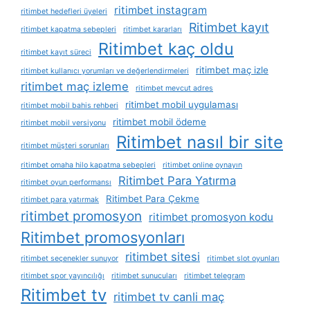
ritimbet instagram
ritimbet hedefleri üyeleri
Ritimbet kayıt
ritimbet kapatma sebepleri
ritimbet kararları
Ritimbet kaç oldu
ritimbet kayıt süreci
ritimbet maç izle
ritimbet kullanıcı yorumları ve değerlendirmeleri
ritimbet maç izleme
ritimbet mevcut adres
ritimbet mobil uygulaması
ritimbet mobil bahis rehberi
ritimbet mobil ödeme
ritimbet mobil versiyonu
Ritimbet nasıl bir site
ritimbet müşteri sorunları
ritimbet omaha hilo kapatma sebepleri
ritimbet online oynayın
Ritimbet Para Yatırma
ritimbet oyun performansı
Ritimbet Para Çekme
ritimbet para yatırmak
ritimbet promosyon
ritimbet promosyon kodu
Ritimbet promosyonları
ritimbet sitesi
ritimbet seçenekler sunuyor
ritimbet slot oyunları
ritimbet spor yayıncılığı
ritimbet sunucuları
ritimbet telegram
Ritimbet tv
ritimbet tv canli maç