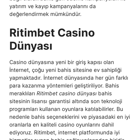
yatırım ve kayıp kampanyalarını da
değerlendirmek mümkündür.
Ritimbet Casino
Dünyası
Casino dünyasına yeni bir giriş kapısı olan
İnternet, çoğu yeni bahis sitesine ev sahipliği
yapmaktadır. İnternet dünyasında her gün farklı
para kazanma yöntemleri geliştiriliyor. Bahis
meraklıları
Ritimbet casino dünyası
bahis
sitesinin lisansı garantisi altında son teknoloji
programları kullanan oyunlara katılabilirler. Bu
nedenle bahis seçeneklerini ve piyasadaki en iyi
oranlarla en kaliteli casino oyunlarını dahil
ediyoruz. Ritimbet, internet platformunda iyi