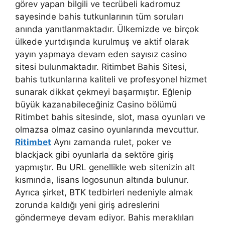
görev yapan bilgili ve tecrübeli kadromuz
sayesinde bahis tutkunlarının tüm soruları
anında yanıtlanmaktadır. Ülkemizde ve birçok
ülkede yurtdışında kurulmuş ve aktif olarak
yayın yapmaya devam eden sayısız casino
sitesi bulunmaktadır. Ritimbet Bahis Sitesi,
bahis tutkunlarına kaliteli ve profesyonel hizmet
sunarak dikkat çekmeyi başarmıştır. Eğlenip
büyük kazanabileceğiniz Casino bölümü
Ritimbet bahis sitesinde, slot, masa oyunları ve
olmazsa olmaz casino oyunlarında mevcuttur.
Ritimbet
Aynı zamanda rulet, poker ve
blackjack gibi oyunlarla da sektöre giriş
yapmıştır. Bu URL genellikle web sitenizin alt
kısmında, lisans logosunun altında bulunur.
Ayrıca şirket, BTK tedbirleri nedeniyle almak
zorunda kaldığı yeni giriş adreslerini
göndermeye devam ediyor. Bahis meraklıları