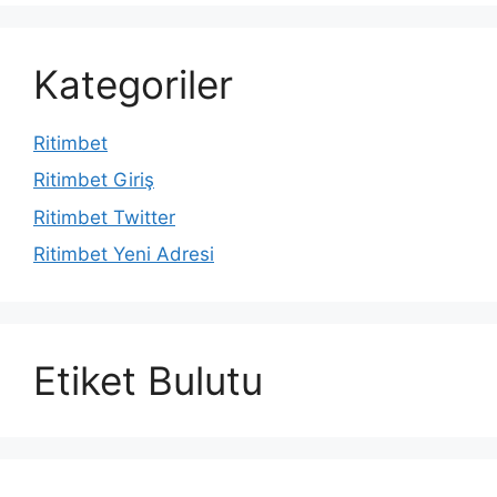
Kategoriler
Ritimbet
Ritimbet Giriş
Ritimbet Twitter
Ritimbet Yeni Adresi
Etiket Bulutu