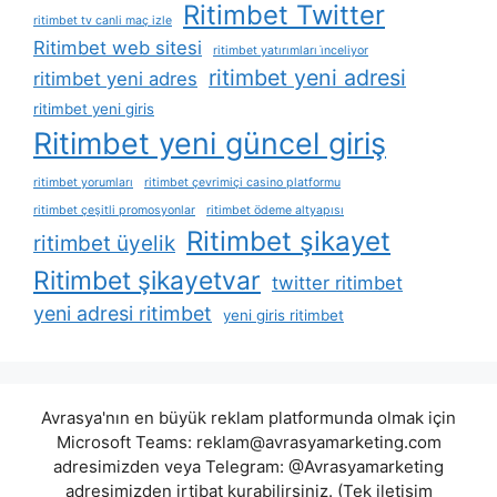
Ritimbet Twitter
ritimbet tv canli maç izle
Ritimbet web sitesi
ritimbet yatırımları i̇nceliyor
ritimbet yeni adresi
ritimbet yeni adres
ritimbet yeni giris
Ritimbet yeni güncel giriş
ritimbet yorumları
ritimbet çevrimiçi casino platformu
ritimbet çeşitli promosyonlar
ritimbet ödeme altyapısı
Ritimbet şikayet
ritimbet üyelik
Ritimbet şikayetvar
twitter ritimbet
yeni adresi ritimbet
yeni giris ritimbet
Avrasya'nın en büyük reklam platformunda olmak için
Microsoft Teams:
reklam@avrasyamarketing.com
adresimizden veya Telegram: @Avrasyamarketing
adresimizden irtibat kurabilirsiniz. (Tek iletişim