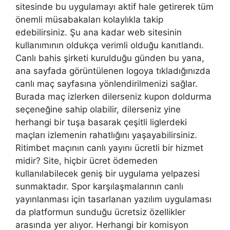
sitesinde bu uygulamayı aktif hale getirerek tüm
önemli müsabakaları kolaylıkla takip
edebilirsiniz. Şu ana kadar web sitesinin
kullanımının oldukça verimli olduğu kanıtlandı.
Canlı bahis şirketi kurulduğu günden bu yana,
ana sayfada görüntülenen logoya tıkladığınızda
canlı maç sayfasına yönlendirilmenizi sağlar.
Burada maç izlerken dilerseniz kupon doldurma
seçeneğine sahip olabilir, dilerseniz yine
herhangi bir tuşa basarak çeşitli liglerdeki
maçları izlemenin rahatlığını yaşayabilirsiniz.
Ritimbet maçının canlı yayını ücretli bir hizmet
midir? Site, hiçbir ücret ödemeden
kullanılabilecek geniş bir uygulama yelpazesi
sunmaktadır. Spor karşılaşmalarının canlı
yayınlanması için tasarlanan yazılım uygulaması
da platformun sunduğu ücretsiz özellikler
arasında yer alıyor. Herhangi bir komisyon