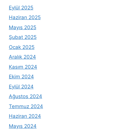
Eylül 2025
Haziran 2025
Mayıs 2025
Şubat 2025
Ocak 2025
Aralık 2024
Kasım 2024
Ekim 2024
Eylül 2024
Ağustos 2024
Temmuz 2024
Haziran 2024
Mayıs 2024