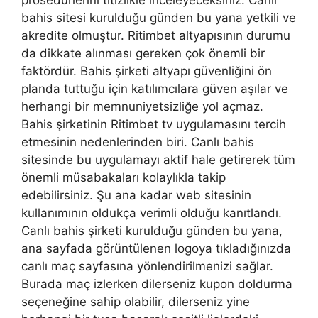
prosedürlerini titizlikle inceleyeceksiniz. Canlı
bahis sitesi kurulduğu günden bu yana yetkili ve
akredite olmuştur. Ritimbet altyapısının durumu
da dikkate alınması gereken çok önemli bir
faktördür. Bahis şirketi altyapı güvenliğini ön
planda tuttuğu için katılımcılara güven aşılar ve
herhangi bir memnuniyetsizliğe yol açmaz.
Bahis şirketinin Ritimbet tv uygulamasını tercih
etmesinin nedenlerinden biri. Canlı bahis
sitesinde bu uygulamayı aktif hale getirerek tüm
önemli müsabakaları kolaylıkla takip
edebilirsiniz. Şu ana kadar web sitesinin
kullanımının oldukça verimli olduğu kanıtlandı.
Canlı bahis şirketi kurulduğu günden bu yana,
ana sayfada görüntülenen logoya tıkladığınızda
canlı maç sayfasına yönlendirilmenizi sağlar.
Burada maç izlerken dilerseniz kupon doldurma
seçeneğine sahip olabilir, dilerseniz yine