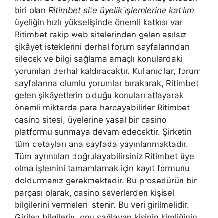
biri olan
Ritimbet site üyelik i̇şlemlerine katılım
üyeliğin hızlı yükselişinde önemli katkısı var
Ritimbet rakip web sitelerinden gelen asılsız
şikâyet isteklerini derhal forum sayfalarından
silecek ve bilgi sağlama amaçlı konulardaki
yorumları derhal kaldıracaktır. Kullanıcılar, forum
sayfalarına olumlu yorumlar bırakarak, Ritimbet
gelen şikâyetlerin olduğu konuları atlayarak
önemli miktarda para harcayabilirler Ritimbet
casino sitesi, üyelerine yasal bir casino
platformu sunmaya devam edecektir. Şirketin
tüm detayları ana sayfada yayınlanmaktadır.
Tüm ayrıntıları doğrulayabilirsiniz Ritimbet üye
olma işlemini tamamlamak için kayıt formunu
doldurmanız gerekmektedir. Bu prosedürün bir
parçası olarak, casino severlerden kişisel
bilgilerini vermeleri istenir. Bu veri girilmelidir.
Girilen bilgilerin, onu sağlayan kişinin kimliğinin