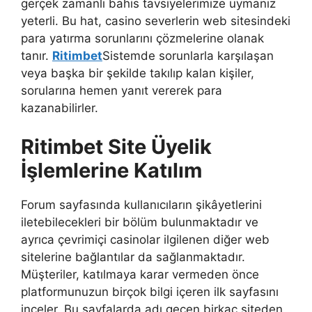
gerçek zamanlı bahis tavsiyelerimize uymanız
yeterli. Bu hat, casino severlerin web sitesindeki
para yatırma sorunlarını çözmelerine olanak
tanır.
Ritimbet
Sistemde sorunlarla karşılaşan
veya başka bir şekilde takılıp kalan kişiler,
sorularına hemen yanıt vererek para
kazanabilirler.
Ritimbet Site Üyelik
İşlemlerine Katılım
Forum sayfasında kullanıcıların şikâyetlerini
iletebilecekleri bir bölüm bulunmaktadır ve
ayrıca çevrimiçi casinolar ilgilenen diğer web
sitelerine bağlantılar da sağlanmaktadır.
Müşteriler, katılmaya karar vermeden önce
platformunuzun birçok bilgi içeren ilk sayfasını
inceler. Bu sayfalarda adı geçen birkaç siteden