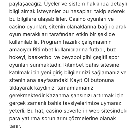
paylaşacağız. Üyeler ve sistem hakkında detaylı
bilgi almak isteyenler bu hesapları takip ederek
bu bilgilere ulaşabilirler. Casino oyunları ve
casino oyunları, sitenin olanaklarına bağlı olarak
oyun meraklıları tarafından etkin bir şekilde
kullanılabilir. Program hazırlık çalışmasının
amacıydı Ritimbet kullanıcılarına futbol, ​​buz
hokeyi, basketbol ve beyzbol gibi çeşitli spor
oyunları sunmaktadır. Ritimbet bahis sitesine
katılmak için yeni giriş bilgilerinizi sağlamanız ve
sitenin ana sayfasındaki Kayıt Ol butonuna
tıklayarak kaydınızı tamamlamanız
gerekmektedir Kazanma şansınızı artırmak için
gerçek zamanlı bahis tavsiyelerimize uymanız
yeterli. Bu hat, casino severlerin web sitesindeki
para yatırma sorunlarını çözmelerine olanak
tanır.