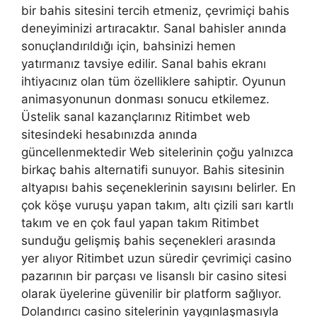
bir bahis sitesini tercih etmeniz, çevrimiçi bahis
deneyiminizi artıracaktır. Sanal bahisler anında
sonuçlandırıldığı için, bahsinizi hemen
yatırmanız tavsiye edilir. Sanal bahis ekranı
ihtiyacınız olan tüm özelliklere sahiptir. Oyunun
animasyonunun donması sonucu etkilemez.
Üstelik sanal kazançlarınız Ritimbet web
sitesindeki hesabınızda anında
güncellenmektedir Web sitelerinin çoğu yalnızca
birkaç bahis alternatifi sunuyor. Bahis sitesinin
altyapısı bahis seçeneklerinin sayısını belirler. En
çok köşe vuruşu yapan takım, altı çizili sarı kartlı
takım ve en çok faul yapan takım Ritimbet
sunduğu gelişmiş bahis seçenekleri arasında
yer alıyor Ritimbet uzun süredir çevrimiçi casino
pazarının bir parçası ve lisanslı bir casino sitesi
olarak üyelerine güvenilir bir platform sağlıyor.
Dolandırıcı casino sitelerinin yaygınlaşmasıyla