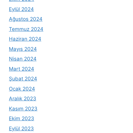
Eylül 2024
Ağustos 2024
Temmuz 2024
Haziran 2024
Mayıs 2024
Nisan 2024
Mart 2024
Şubat 2024
Ocak 2024
Aralık 2023
Kasım 2023
Ekim 2023
Eylül 2023