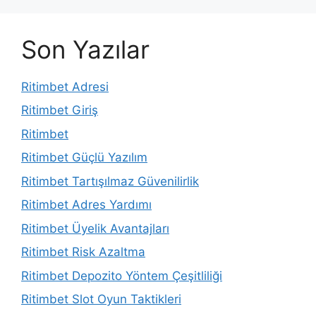
Son Yazılar
Ritimbet Adresi
Ritimbet Giriş
Ritimbet
Ritimbet Güçlü Yazılım
Ritimbet Tartışılmaz Güvenilirlik
Ritimbet Adres Yardımı
Ritimbet Üyelik Avantajları
Ritimbet Risk Azaltma
Ritimbet Depozito Yöntem Çeşitliliği
Ritimbet Slot Oyun Taktikleri