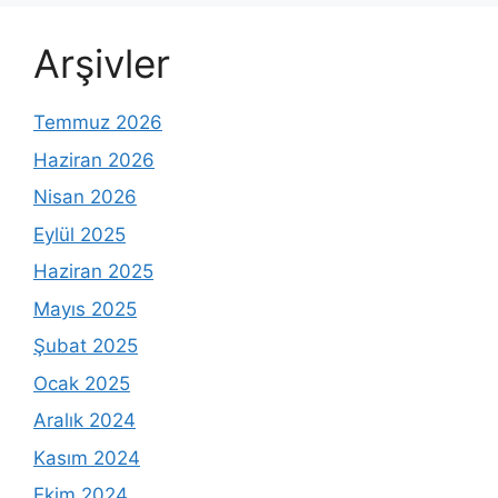
Arşivler
Temmuz 2026
Haziran 2026
Nisan 2026
Eylül 2025
Haziran 2025
Mayıs 2025
Şubat 2025
Ocak 2025
Aralık 2024
Kasım 2024
Ekim 2024