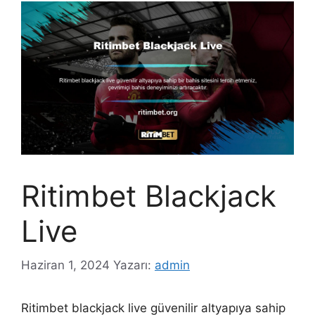
Ritimbet Blackjack
Live
Haziran 1, 2024
Yazarı:
admin
Ritimbet blackjack live güvenilir altyapıya sahip