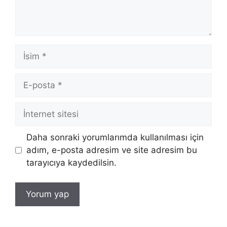
İsim
E-
posta
İnternet
sitesi
Daha sonraki yorumlarımda kullanılması için
adım, e-posta adresim ve site adresim bu
tarayıcıya kaydedilsin.