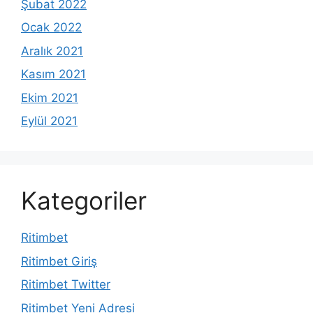
Şubat 2022
Ocak 2022
Aralık 2021
Kasım 2021
Ekim 2021
Eylül 2021
Kategoriler
Ritimbet
Ritimbet Giriş
Ritimbet Twitter
Ritimbet Yeni Adresi