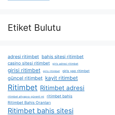
Etiket Bulutu
adresi ritimbet
bahis sitesi ritimbet
casino sitesi ritimbet
giris adresi ritimbet
girisi ritimbet
giris yap ritimbet
giris ritimbet
kayit ritimbet
güncel ritimbet
Ritimbet
Ritimbet adresi
ritimbet bahis
ritimbet altyapısı güvenli mi
Ritimbet Bahis Oranları
Ritimbet bahis sitesi