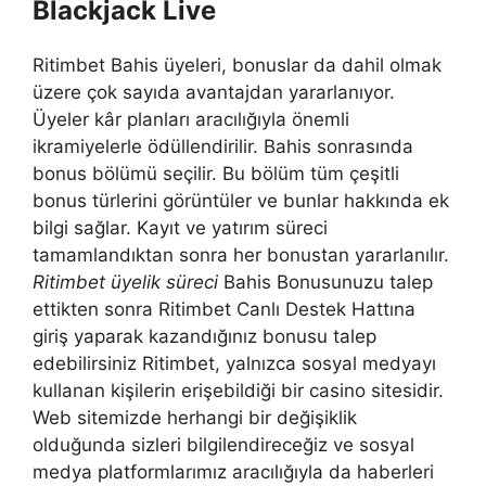
Blackjack Live
Ritimbet Bahis üyeleri, bonuslar da dahil olmak
üzere çok sayıda avantajdan yararlanıyor.
Üyeler kâr planları aracılığıyla önemli
ikramiyelerle ödüllendirilir. Bahis sonrasında
bonus bölümü seçilir. Bu bölüm tüm çeşitli
bonus türlerini görüntüler ve bunlar hakkında ek
bilgi sağlar. Kayıt ve yatırım süreci
tamamlandıktan sonra her bonustan yararlanılır.
Ritimbet üyelik süreci
Bahis Bonusunuzu talep
ettikten sonra Ritimbet Canlı Destek Hattına
giriş yaparak kazandığınız bonusu talep
edebilirsiniz Ritimbet, yalnızca sosyal medyayı
kullanan kişilerin erişebildiği bir casino sitesidir.
Web sitemizde herhangi bir değişiklik
olduğunda sizleri bilgilendireceğiz ve sosyal
medya platformlarımız aracılığıyla da haberleri