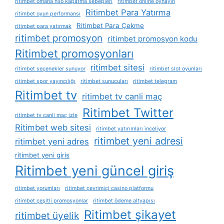
ritimbet omaha hilo kapatma sebepleri
ritimbet online oynayın
Ritimbet Para Yatırma
ritimbet oyun performansı
Ritimbet Para Çekme
ritimbet para yatırmak
ritimbet promosyon
ritimbet promosyon kodu
Ritimbet promosyonları
ritimbet sitesi
ritimbet seçenekler sunuyor
ritimbet slot oyunları
ritimbet spor yayıncılığı
ritimbet sunucuları
ritimbet telegram
Ritimbet tv
ritimbet tv canli maç
Ritimbet Twitter
ritimbet tv canli maç izle
Ritimbet web sitesi
ritimbet yatırımları i̇nceliyor
ritimbet yeni adresi
ritimbet yeni adres
ritimbet yeni giris
Ritimbet yeni güncel giriş
ritimbet yorumları
ritimbet çevrimiçi casino platformu
ritimbet çeşitli promosyonlar
ritimbet ödeme altyapısı
Ritimbet şikayet
ritimbet üyelik