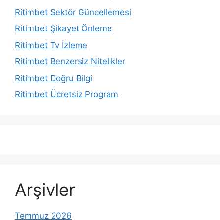
Ritimbet Sektör Güncellemesi
Ritimbet Şikayet Önleme
Ritimbet Tv İzleme
Ritimbet Benzersiz Nitelikler
Ritimbet Doğru Bilgi
Ritimbet Ücretsiz Program
Arşivler
Temmuz 2026