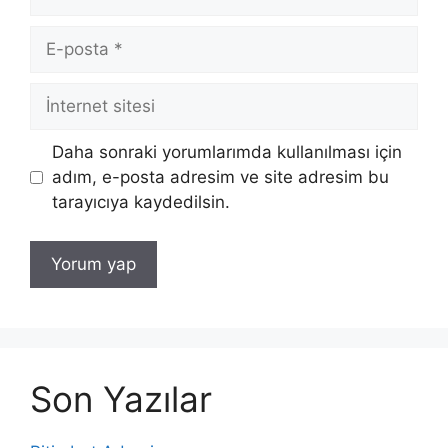
E-
posta
İnternet
sitesi
Daha sonraki yorumlarımda kullanılması için
adım, e-posta adresim ve site adresim bu
tarayıcıya kaydedilsin.
Son Yazılar