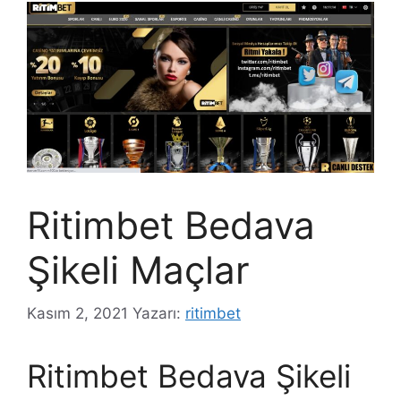
Ritimbet Bedava
Şikeli Maçlar
Kasım 2, 2021
Yazarı:
ritimbet
Ritimbet Bedava Şikeli