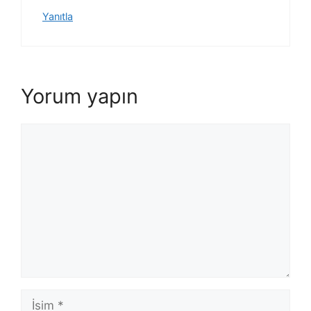
Yanıtla
Yorum yapın
Yorum
İsim