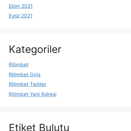
Ekim 2021
Eylül 2021
Kategoriler
Ritimbet
Ritimbet Giriş
Ritimbet Twitter
Ritimbet Yeni Adresi
Etiket Bulutu