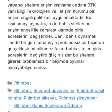
yabancı sitelere erişim kısıtlamak adına BTK
yani Bilgi Teknolojileri ve İletişim Kurumu bir
erişim engeli politikası uygulamaktadır. Bu
kısıtlamayı aşmak için de bahis siteleri her
erişim engeli ile karşılaştıklarında giriş
adreslerini değiştirirler. Canlı bahis oynamak
ileride bir gün tamamıyla problemsiz bir biçimde
gerçekleşir mi bilinmez fakat bahis siteleri giriş
adreslerini değiştirdiği için sizler bu sitelere
girerek problemsiz bir biçimde oyunlar
oynayabiliyorsunuz.
Kategoriler
Ritimbet
Etiketler
Ritimbet
,
Ritimbet güvenilir mi
,
Ritimbet nasıl
bir site
,
Ritimbet şikayet
,
Ritimbet şikayetvar
Yazı
Ritimbet Bahis Sitelerinde Ödeme
dolaşımı