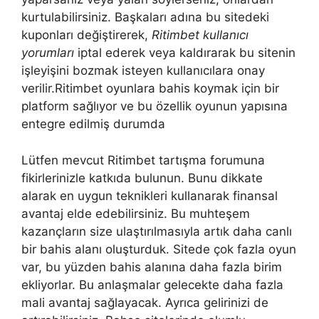
kurtulabilirsiniz. Başkaları adına bu sitedeki
kuponları değiştirerek,
Ritimbet kullanıcı
yorumları
iptal ederek veya kaldırarak bu sitenin
işleyişini bozmak isteyen kullanıcılara onay
verilir.Ritimbet oyunlara bahis koymak için bir
platform sağlıyor ve bu özellik oyunun yapısına
entegre edilmiş durumda
Lütfen mevcut Ritimbet tartışma forumuna
fikirlerinizle katkıda bulunun. Bunu dikkate
alarak en uygun teknikleri kullanarak finansal
avantaj elde edebilirsiniz. Bu muhteşem
kazançların size ulaştırılmasıyla artık daha canlı
bir bahis alanı oluşturduk. Sitede çok fazla oyun
var, bu yüzden bahis alanına daha fazla birim
ekliyorlar. Bu anlaşmalar gelecekte daha fazla
mali avantaj sağlayacak. Ayrıca gelirinizi de