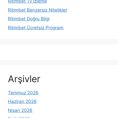
Ritimbet Tv İzleme
Ritimbet Benzersiz Nitelikler
Ritimbet Doğru Bilgi
Ritimbet Ücretsiz Program
Arşivler
Temmuz 2026
Haziran 2026
Nisan 2026