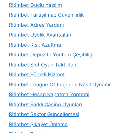
Ritimbet Güçlü Yazılım
Ritimbet Tartışılmaz Güvenilirlik
Ritimbet Adres Yardımı
Ritimbet Üyelik Avantajları
Ritimbet Risk Azaltma
Ritimbet Depozito Yöntem Çeşitliliği
Ritimbet Slot Oyun Taktikleri
Ritimbet Sürekli Hizmet
Ritimbet League Of Legends Nasıl Oynanır
Ritimbet Hesap Kapatma Yöntemi
Ritimbet Farklı Casino Oyunları
Ritimbet Sektör Güncellemesi
Ritimbet Şikayet Önleme