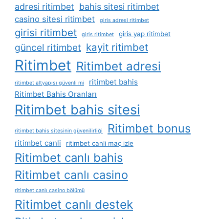
adresi ritimbet
bahis sitesi ritimbet
casino sitesi ritimbet
giris adresi ritimbet
girisi ritimbet
giris yap ritimbet
giris ritimbet
kayit ritimbet
güncel ritimbet
Ritimbet
Ritimbet adresi
ritimbet bahis
ritimbet altyapısı güvenli mi
Ritimbet Bahis Oranları
Ritimbet bahis sitesi
Ritimbet bonus
ritimbet bahis sitesinin güvenilirliği
ritimbet canli
ritimbet canli maç izle
Ritimbet canlı bahis
Ritimbet canlı casino
ritimbet canlı casino bölümü
Ritimbet canlı destek