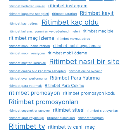
ritimbet instagram
ritimbet hedefleri üyeleri
Ritimbet kayıt
ritimbet kapatma sebepleri
ritimbet kararları
Ritimbet kaç oldu
ritimbet kayıt süreci
ritimbet maç izle
ritimbet kullanıcı yorumları ve değerlendirmeleri
ritimbet maç izleme
ritimbet mevcut adres
ritimbet mobil uygulaması
ritimbet mobil bahis rehberi
ritimbet mobil ödeme
ritimbet mobil versiyonu
Ritimbet nasıl bir site
ritimbet müşteri sorunları
ritimbet omaha hilo kapatma sebepleri
ritimbet online oynayın
Ritimbet Para Yatırma
ritimbet oyun performansı
Ritimbet Para Çekme
ritimbet para yatırmak
ritimbet promosyon
ritimbet promosyon kodu
Ritimbet promosyonları
ritimbet sitesi
ritimbet seçenekler sunuyor
ritimbet slot oyunları
ritimbet spor yayıncılığı
ritimbet sunucuları
ritimbet telegram
Ritimbet tv
ritimbet tv canli maç