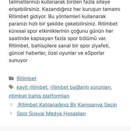
talimatlarınızı kullanarak birden fazla siteye
erişebilirsiniz. Kazandığınız her kuruşun tamamı
Ritimbet gidiyor. Bu yöntemleri kullanarak
paranızı hızlı bir şekilde çekebilirsiniz. Ritimbet
küresel spor etkinliklerinin çoğunu günün her
saatinde kapsayan fazla spor bölümü var.
Ritimbet, bahisçilere sanal bir spor ziyafeti,
güncel haberler, özel oyunlar ve eSporlar
sunuyor
Kategoriler
Ritimbet
Etiketler
kayit ritimbet
,
ritimbet bağlantı sorunları
,
ritimbet bahis platformları
Yazı
Ritimbet Katılacağınız Bir Kampanya Seçin
dolaşımı
Spor Sosyal Medya Hesapları