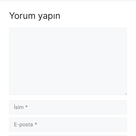
Yorum yapın
Yorum
İsim
E-
posta