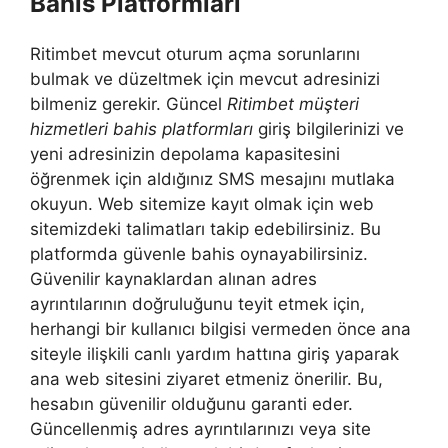
Bahis Platformları
Ritimbet mevcut oturum açma sorunlarını
bulmak ve düzeltmek için mevcut adresinizi
bilmeniz gerekir. Güncel
Ritimbet müşteri
hizmetleri bahis platformları
giriş bilgilerinizi ve
yeni adresinizin depolama kapasitesini
öğrenmek için aldığınız SMS mesajını mutlaka
okuyun. Web sitemize kayıt olmak için web
sitemizdeki talimatları takip edebilirsiniz. Bu
platformda güvenle bahis oynayabilirsiniz.
Güvenilir kaynaklardan alınan adres
ayrıntılarının doğruluğunu teyit etmek için,
herhangi bir kullanıcı bilgisi vermeden önce ana
siteyle ilişkili canlı yardım hattına giriş yaparak
ana web sitesini ziyaret etmeniz önerilir. Bu,
hesabın güvenilir olduğunu garanti eder.
Güncellenmiş adres ayrıntılarınızı veya site