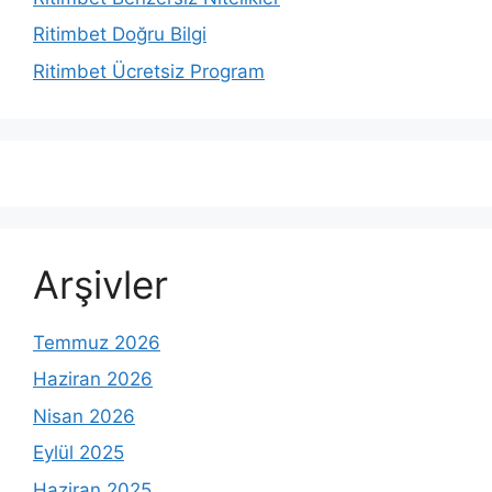
Ritimbet Doğru Bilgi
Ritimbet Ücretsiz Program
Arşivler
Temmuz 2026
Haziran 2026
Nisan 2026
Eylül 2025
Haziran 2025