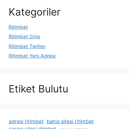
Kategoriler
Ritimbet
Ritimbet Giriş
Ritimbet Twitter
Ritimbet Yeni Adresi
Etiket Bulutu
adresi ritimbet
bahis sitesi ritimbet
casino sitesi ritimbet