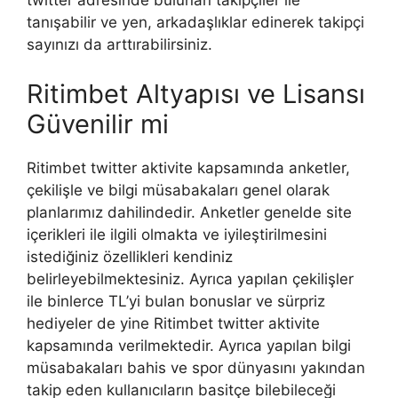
twitter adresinde bulunan takipçiler ile
tanışabilir ve yen, arkadaşlıklar edinerek takipçi
sayınızı da arttırabilirsiniz.
Ritimbet Altyapısı ve Lisansı
Güvenilir mi
Ritimbet twitter aktivite kapsamında anketler,
çekilişle ve bilgi müsabakaları genel olarak
planlarımız dahilindedir. Anketler genelde site
içerikleri ile ilgili olmakta ve iyileştirilmesini
istediğiniz özellikleri kendiniz
belirleyebilmektesiniz. Ayrıca yapılan çekilişler
ile binlerce TL’yi bulan bonuslar ve sürpriz
hediyeler de yine Ritimbet twitter aktivite
kapsamında verilmektedir. Ayrıca yapılan bilgi
müsabakaları bahis ve spor dünyasını yakından
takip eden kullanıcıların basitçe bilebileceği