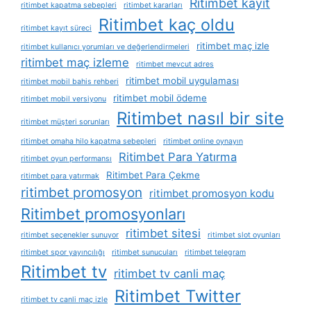
Ritimbet kayıt
ritimbet kapatma sebepleri
ritimbet kararları
Ritimbet kaç oldu
ritimbet kayıt süreci
ritimbet maç izle
ritimbet kullanıcı yorumları ve değerlendirmeleri
ritimbet maç izleme
ritimbet mevcut adres
ritimbet mobil uygulaması
ritimbet mobil bahis rehberi
ritimbet mobil ödeme
ritimbet mobil versiyonu
Ritimbet nasıl bir site
ritimbet müşteri sorunları
ritimbet omaha hilo kapatma sebepleri
ritimbet online oynayın
Ritimbet Para Yatırma
ritimbet oyun performansı
Ritimbet Para Çekme
ritimbet para yatırmak
ritimbet promosyon
ritimbet promosyon kodu
Ritimbet promosyonları
ritimbet sitesi
ritimbet seçenekler sunuyor
ritimbet slot oyunları
ritimbet spor yayıncılığı
ritimbet sunucuları
ritimbet telegram
Ritimbet tv
ritimbet tv canli maç
Ritimbet Twitter
ritimbet tv canli maç izle