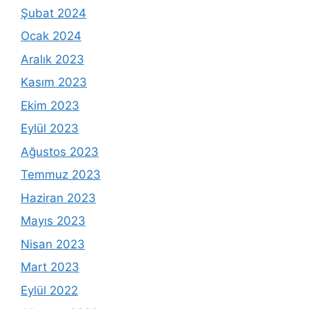
Şubat 2024
Ocak 2024
Aralık 2023
Kasım 2023
Ekim 2023
Eylül 2023
Ağustos 2023
Temmuz 2023
Haziran 2023
Mayıs 2023
Nisan 2023
Mart 2023
Eylül 2022