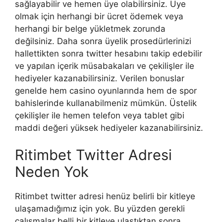
sağlayabilir ve hemen üye olabilirsiniz. Üye
olmak için herhangi bir ücret ödemek veya
herhangi bir belge yükletmek zorunda
değilsiniz. Daha sonra üyelik prosedürlerinizi
hallettikten sonra twitter hesabını takip edebilir
ve yapılan içerik müsabakaları ve çekilişler ile
hediyeler kazanabilirsiniz. Verilen bonuslar
genelde hem casino oyunlarında hem de spor
bahislerinde kullanabilmeniz mümkün. Üstelik
çekilişler ile hemen telefon veya tablet gibi
maddi değeri yüksek hediyeler kazanabilirsiniz.
Ritimbet Twitter Adresi
Neden Yok
Ritimbet twitter adresi henüz belirli bir kitleye
ulaşamadığımız için yok. Bu yüzden gerekli
çalışmalar belli bir kitleye ulaştıktan sonra