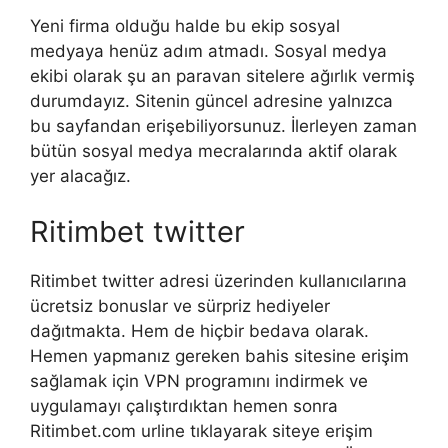
Yeni firma olduğu halde bu ekip sosyal
medyaya henüz adım atmadı. Sosyal medya
ekibi olarak şu an paravan sitelere ağırlık vermiş
durumdayız. Sitenin güncel adresine yalnızca
bu sayfandan erişebiliyorsunuz. İlerleyen zaman
bütün sosyal medya mecralarında aktif olarak
yer alacağız.
Ritimbet twitter
Ritimbet twitter adresi üzerinden kullanıcılarına
ücretsiz bonuslar ve sürpriz hediyeler
dağıtmakta. Hem de hiçbir bedava olarak.
Hemen yapmanız gereken bahis sitesine erişim
sağlamak için VPN programını indirmek ve
uygulamayı çalıştırdıktan hemen sonra
Ritimbet.com urline tıklayarak siteye erişim