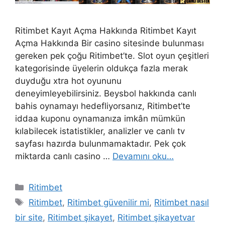
Ritimbet Kayıt Açma Hakkında Ritimbet Kayıt
Açma Hakkında Bir casino sitesinde bulunması
gereken pek çoğu Ritimbet’te. Slot oyun çeşitleri
kategorisinde üyelerin oldukça fazla merak
duyduğu xtra hot oyununu
deneyimleyebilirsiniz. Beysbol hakkında canlı
bahis oynamayı hedefliyorsanız, Ritimbet’te
iddaa kuponu oynamanıza imkân mümkün
kılabilecek istatistikler, analizler ve canlı tv
sayfası hazırda bulunmamaktadır. Pek çok
miktarda canlı casino …
Devamını oku…
Kategoriler
Ritimbet
Etiketler
Ritimbet
,
Ritimbet güvenilir mi
,
Ritimbet nasıl
bir site
,
Ritimbet şikayet
,
Ritimbet şikayetvar