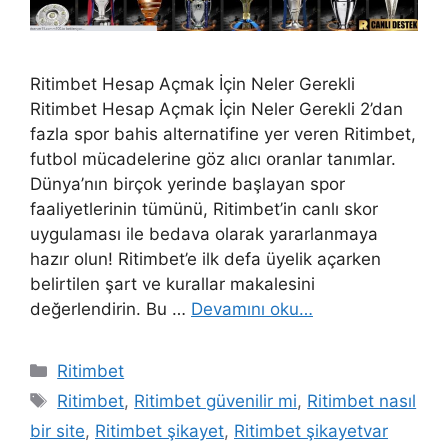
Ritimbet Hesap Açmak İçin Neler Gerekli
Ritimbet Hesap Açmak İçin Neler Gerekli 2’dan
fazla spor bahis alternatifine yer veren Ritimbet,
futbol mücadelerine göz alıcı oranlar tanımlar.
Dünya’nın birçok yerinde başlayan spor
faaliyetlerinin tümünü, Ritimbet’in canlı skor
uygulaması ile bedava olarak yararlanmaya
hazır olun! Ritimbet’e ilk defa üyelik açarken
belirtilen şart ve kurallar makalesini
değerlendirin. Bu …
Devamını oku…
Kategoriler
Ritimbet
Etiketler
Ritimbet
,
Ritimbet güvenilir mi
,
Ritimbet nasıl
bir site
,
Ritimbet şikayet
,
Ritimbet şikayetvar