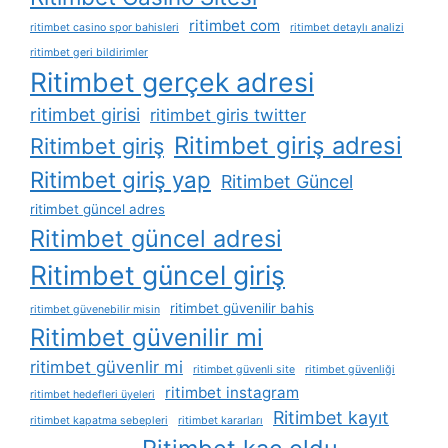
ritimbet com
ritimbet casino spor bahisleri
ritimbet detaylı analizi
ritimbet geri bildirimler
Ritimbet gerçek adresi
ritimbet girisi
ritimbet giris twitter
Ritimbet giriş adresi
Ritimbet giriş
Ritimbet giriş yap
Ritimbet Güncel
ritimbet güncel adres
Ritimbet güncel adresi
Ritimbet güncel giriş
ritimbet güvenilir bahis
ritimbet güvenebilir misin
Ritimbet güvenilir mi
ritimbet güvenlir mi
ritimbet güvenli site
ritimbet güvenliği
ritimbet instagram
ritimbet hedefleri üyeleri
Ritimbet kayıt
ritimbet kapatma sebepleri
ritimbet kararları