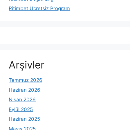
Ritimbet Ücretsiz Program
Arşivler
Temmuz 2026
Haziran 2026
Nisan 2026
Eylül 2025
Haziran 2025
Mayıs 2025