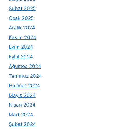
Şubat 2025
Ocak 2025
Aralık 2024
Kasım 2024
Ekim 2024
Eylül 2024
Ağustos 2024
Temmuz 2024
Haziran 2024
Mayıs 2024
Nisan 2024
Mart 2024
Şubat 2024