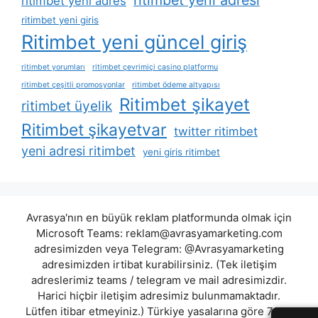
ritimbet yeni adres
ritimbet yeni giris
Ritimbet yeni güncel giriş
ritimbet yorumları
ritimbet çevrimiçi casino platformu
ritimbet çeşitli promosyonlar
ritimbet ödeme altyapısı
Ritimbet şikayet
ritimbet üyelik
Ritimbet şikayetvar
twitter ritimbet
yeni adresi ritimbet
yeni giris ritimbet
Avrasya'nın en büyük reklam platformunda olmak için
Microsoft Teams:
reklam@avrasyamarketing.com
adresimizden veya Telegram: @Avrasyamarketing
adresimizden irtibat kurabilirsiniz. (Tek iletişim
adreslerimiz teams / telegram ve mail adresimizdir.
Harici hiçbir iletişim adresimiz bulunmamaktadır.
Lütfen itibar etmeyiniz.) Türkiye yasalarına göre 7258